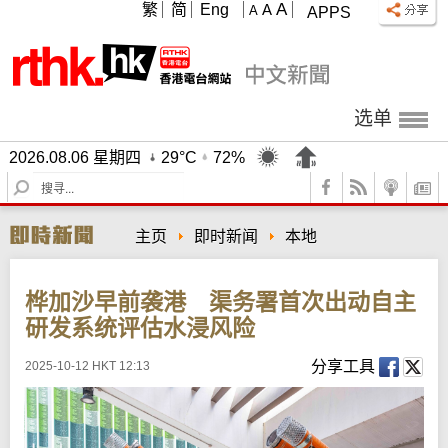
A
繁
简
Eng
A
A
APPS
选单
2026.08.06 星期四
29°C
72%
S
e
a
主页
即时新闻
本地
r
c
h
桦加沙早前袭港 渠务署首次出动自主
研发系统评估水浸风险
分享工具
2025-10-12 HKT 12:13