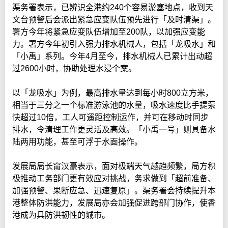
渠务署表示，已辨识全港约240个容易淤塞地点，收到天
文台预警后会派出紧急应变队伍预先进行「及时清渠」。
署方今年将紧急应变队伍增加至200队，以加强应变能
力。署方今年初引入强力排水机械人，包括「龙吸水」和
「小禹」系列。今年4月至今，排水机械人已累计出动超
过2600小时，协助处理水浸个案。
以「龙吸水」为例，最高排水量达到每小时800立方米，
相当于三分之一个标准游泳池的水量，吸水速度比手提泵
快超过10倍，工人可遥距控制运作，并可在移动时同步
排水，令清理工作更灵活及高效。「小禹一号」则具备水
陆两用功能，甚至可浮于水面操作。
发展局局长甯汉豪表示，面对极端天气越趋频繁，局方积
极推动工务部门更有效应对挑战，务求做到「超前准备、
加强预警、果断应急、迅速复原」。渠务署会持续提升本
港整体防洪能力，发展局亦会加强促进跨部门协作，使香
港成为具防洪韧性的城市。