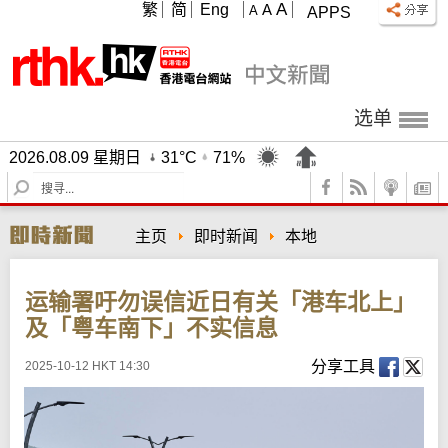
A
繁
简
Eng
A
A
APPS
选单
2026.08.09 星期日
31°C
71%
S
e
a
主页
即时新闻
本地
r
c
h
运输署吁勿误信近日有关「港车北上」
及「粤车南下」不实信息
分享工具
2025-10-12 HKT 14:30