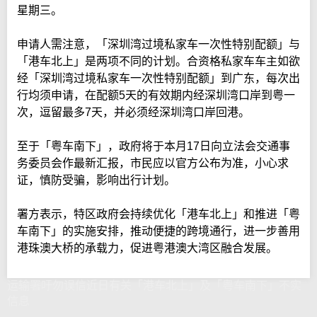
星期三。
申请人需注意，「深圳湾过境私家车一次性特别配额」与
「港车北上」是两项不同的计划。合资格私家车车主如欲
经「深圳湾过境私家车一次性特别配额」到广东，每次出
行均须申请，在配额5天的有效期内经深圳湾口岸到粤一
次，逗留最多7天，并必须经深圳湾口岸回港。
至于「粤车南下」，政府将于本月17日向立法会交通事
务委员会作最新汇报，市民应以官方公布为准，小心求
证，慎防受骗，影响出行计划。
署方表示，特区政府会持续优化「港车北上」和推进「粤
车南下」的实施安排，推动便捷的跨境通行，进一步善用
港珠澳大桥的承载力，促进粤港澳大湾区融合发展。
运输署吁勿误信近日有关「港车北上」及「粤车南下」不实
信息