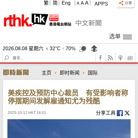
A
繁
简
Eng
A
A
APPS
选单
2026.08.08 星期六
32°C
70%
S
e
a
主页
即时新闻
国际
r
c
h
美疾控及预防中心裁员 有受影响者称
停摆期间发解雇通知尤为残酷
分享工具
2025-10-12 HKT 16:01