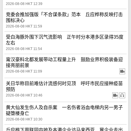
2026-08-08 HKT 12:39
竞委会推加强版「不合谋条款」范本 丘应桦称反映打击
围标决心
2026-08-08 HKT 11:59
受白海豚外围下沉气流影响 正午时分本港多区录得35度
左右
2026-08-08 HKT 11:54
甯汉豪料北都发展带动工程量上升 鼓励业界积极装备迎
接亮丽前景
2026-08-08 HKT 11:09
关日华称目前难估计流感何时见顶 呼吁市民应接种疫苗
预防
2026-08-08 HKT 10:46
黄大仙发生伤人及自杀案 一名伤者浴血电梯内另一男子
疑堕楼身亡
2026-08-08 HKT 10:30
丘应桦下周联同内地及本港企业访马来西亚 冀企业走出