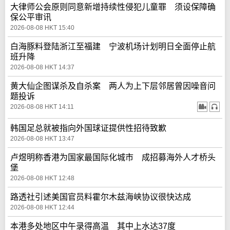
大律师公会原则同意新增持续性侵犯儿童罪 须设保障确
保公平审讯
2026-08-08 HKT 15:40
白海豚料登陆浙江至福建 宁波机场计划明日全面停止航
班升降
2026-08-08 HKT 14:37
黄大仙企图谋杀及自杀案 两人为上下层邻居曾因噪音问
题投诉
2026-08-08 HKT 14:11
韩国足总就被指向外国球证提供性招待致歉
2026-08-08 HKT 13:47
卢煜明称香港为国家最国际化城市 成招募海外人才桥头
堡
2026-08-08 HKT 12:48
路透社引述美国官员料霍尔木兹海峡协议很快达成
2026-08-08 HKT 12:44
本港多处地区中午录得高温 其中上水达37度