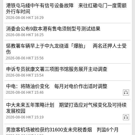
港铁屯马綫中午有信号设备故障 来往红磡屯门一度需额
外行车时间
2026-08-06 HKT 16:29
消委会公布9款本港有售电须刨型号测试结果
2026-08-06 HKT 16:25
惩教署车辆早上于中九龙绕道「爆胎」 两名还押人士受
伤
2026-08-06 HKT 15:56
申诉专员就康文署三项图书馆服务展开主动调查
2026-08-06 HKT 15:54
中电：将随油价变化 每月对电价作出适时调整
2026-08-06 HKT 15:46
中大未来五年策略计划 期望打造应对气候变化及可持续
发展校园
2026-08-06 HKT 15:19
男旅客机场被检获约31600支未完税香烟 判监6个月