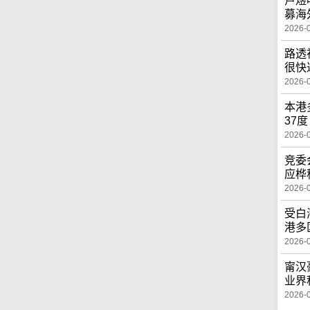
卢煜
募海
2026-
路透
很快
2026-
本港
37度
2026-
竞委
应桦
2026-
受白
港多
2026-
甯汉
业界
2026-