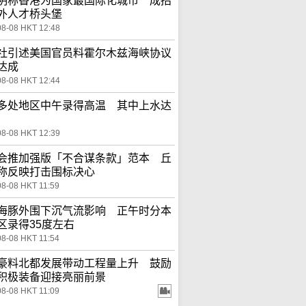
明称香港为国家最国际化城市 成招
外人才桥头堡
08-08 HKT 12:48
社引述美国官员料霍尔木兹海峡协议
达成
08-08 HKT 12:44
多处地区中午录得高温 其中上水达
08-08 HKT 12:39
会推加强版「不合谋条款」范本 丘
称反映打击围标决心
08-08 HKT 11:59
海豚外围下沉气流影响 正午时分本
区录得35度左右
08-08 HKT 11:54
豪料北都发展带动工程量上升 鼓励
积极装备迎接亮丽前景
08-08 HKT 11:09