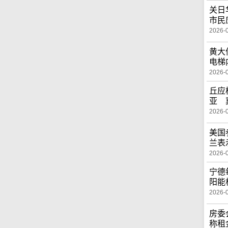
关日
市民
2026-
黄大
电梯
2026-
丘应
亚 
2026-
美国
兰表
2026-
宁德
阳能
2026-
房委
称租