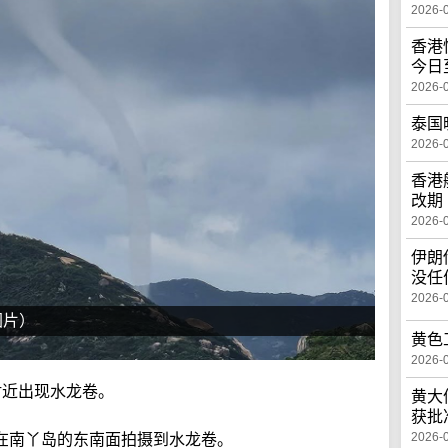
2026-
香港
今日
2026-
泰国
2026-
香港
改期
2026-
伊朗
没任
2026-
图片）
黄色
2026-
附近出现水龙卷。
黄大
获批
2026-
在南丫岛的东南面拍摄到水龙卷。