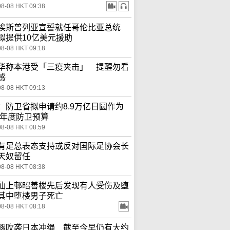
08-08 HKT 09:38
埃斯普列亚宣誓就任哥伦比亚总统
拟提供10亿美元援助
08-08 HKT 09:18
华称本港受「三疫夹击」 提醒勿看
感
08-08 HKT 09:13
：防卫省拟申请约8.9万亿日圆作为
27年度防卫预算
08-08 HKT 08:59
有足总表态支持或反对国际足协会长
天奴留任
08-08 HKT 08:38
仙上邨昭善楼先后发现有人受伤及堕
其中堕楼男子死亡
08-08 HKT 08:18
豚吹袭日本冲绳 截至今早仍有大约