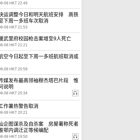
08-08 HKT 22:49
快运调整今日和明天航班安排 高铁
至下周一多班车次取消
08-08 HKT 21:53
暖武里府校园枪击案增至9人死亡
08-08 HKT 21:21
航空今日起至下周一多班航班取消或
08-08 HKT 20:59
传媒发布最高领袖穆杰塔巴片段 惟
何说明
08-08 HKT 20:34
工作暑热警告取消
08-08 HKT 20:21
仙企图谋杀及自杀案 房屋署称死者
准邨内调迁正等候编配
08-08 HKT 19:50