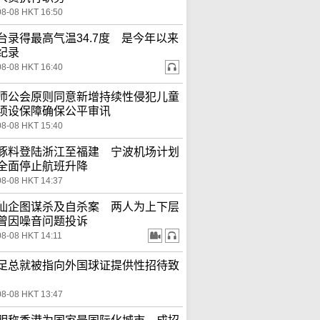
08-08 HKT 16:50
台录得最高气温34.7度 是今年以来
纪录
08-08 HKT 16:40
师公会原则同意新增持续性侵犯儿童
须设保障确保公平审讯
08-08 HKT 15:40
豚料登陆浙江至福建 宁波机场计划
全面停止航班升降
08-08 HKT 14:37
仙企图谋杀及自杀案 两人为上下层
曾因噪音问题投诉
08-08 HKT 14:11
足总就被指向外国球证提供性招待致
08-08 HKT 13:47