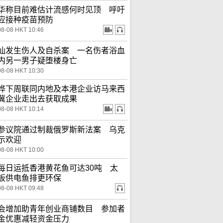
华称目前难估计流感何时见顶 呼吁
应接种疫苗预防
08-08 HKT 10:46
仙发生伤人及自杀案 一名伤者浴血
内另一男子疑堕楼身亡
08-08 HKT 10:30
桦下周联同内地及本港企业访马来西
冀企业走出去获取成果
08-08 HKT 10:14
参议院通过制裁俄罗斯新法案 乌克
示欢迎
08-08 HKT 10:00
每日运抵香港黄花鱼可达30吨 太
板供电鱼排更环保
08-08 HKT 09:48
会增加助青年创业商铺数目 参加者
金优惠减轻资金压力