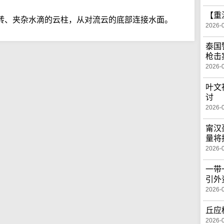
【重
转、夹杂水滴的云柱，从对流云的底部连接水面。
2026-
泰国
枪击
2026-
叶文
讨
2026-
甯汉
量将
2026-
一带
引外
2026-
丘应
2026-