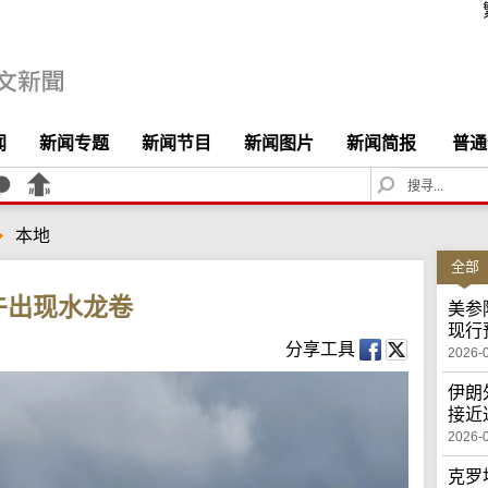
闻
新闻专题
新闻节目
新闻图片
新闻简报
普通
S
e
a
本地
r
c
全部
h
午出现水龙卷
美参
现行
分享工具
2026-
伊朗
接近
2026-
克罗