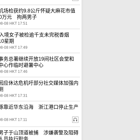
机场检获约9.8公斤怀疑大麻花市值
00万元 拘两男子
08-08 HKT 17:51
岁入境女子被检逾千支未完税香烟
10星期
08-08 HKT 17:49
事务总署继续开放19间社区会堂和
中心作临时避暑中心
08-08 HKT 17:46
因应休达危机吁部分社交媒体加强内
测
08-08 HKT 17:31
豚靠近华东沿海 浙江港口停止生产
08-08 HKT 17:11
男子于山顶道被捕 涉嫌袭警及阻碍
人员执行职务