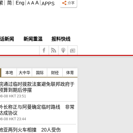
A
繁
简
Eng
A
A
APPS
话新闻
新闻重温
报料快线
本地
大中华
国际
财经
体育
院通过临时拨款法案避免联邦政府于
预算到期后停摆
08-08 HKT 23:51
外长称正与阿曼确定临时路线 非常
达成协议
08-08 HKT 23:44
地亚两列火车相撞 20人受伤