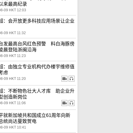
以来最高纪录
08-09 HKT 12:03
超：会开放更多科技应用场景让企业
08-09 HKT 11:32
台发最高台风红色预警 料白海豚傍
凌晨登陆浙闽沿海
08-09 HKT 11:23
超：由独立专业机构代办楼宇维修值
考虑
08-09 HKT 11:20
超：不断物色壮大人才库 助企业升
型创造新岗位
08-09 HKT 11:06
平就新加坡共和国成立61周年向新
总统尚达曼致贺电
08-09 HKT 10:41