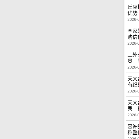
丘应
优势
2026-
李家
购信
2026-
土外
员 
2026-
天文
有纪
2026-
天文
录 
2026-
容许
称整