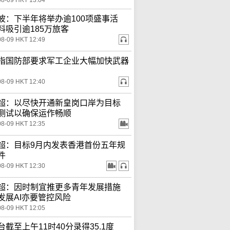
08-09 HKT 13:04
波：下半年将举办逾100项盛事活
料吸引逾185万旅客
08-09 HKT 12:49
指国防部要求军工企业大幅加快武器
08-09 HKT 12:40
超：以尽快开通新皇岗口岸为目标
测试以确保运作畅顺
08-09 HKT 12:35
超：目标9月内发表香港首份五年规
件
08-09 HKT 12:30
超：因时制宜推更多青年发展措施
发展AI亦要管控风险
08-09 HKT 12:05
台截至上午11时40分录得35.1度