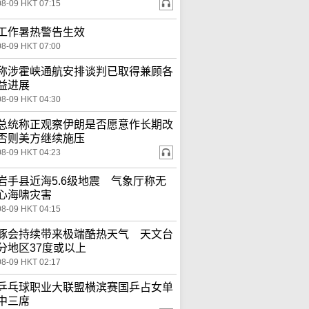
08-09 HKT 07:15
工作暑热警告生效
08-09 HKT 07:00
称涉霍峡通航安排谈判已取得兼顾各
益进展
08-09 HKT 04:30
总统称正观察伊朗是否愿意作长期改
否则美方继续施压
08-09 HKT 04:23
岩手县近海5.6级地震 气象厅称无
心海啸灾害
08-09 HKT 04:15
豚会持续带来极端酷热天气 天文台
分地区37度或以上
08-09 HKT 02:17
乒乓球职业大联盟横滨赛国乒占女单
中三席