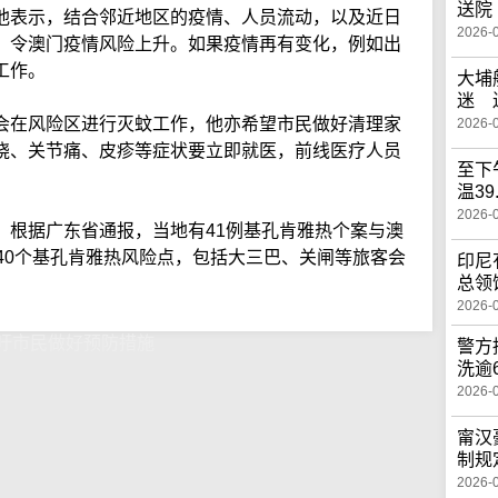
送院
他表示，结合邻近地区的疫情、人员流动，以及近日
2026-
，令澳门疫情风险上升。如果疫情再有变化，例如出
工作。
大埔
迷 
会在风险区进行灭蚊工作，他亦希望市民做好清理家
2026-
烧、关节痛、皮疹等症状要立即就医，前线医疗人员
至下
温39
2026-
，根据广东省通报，当地有41例基孔肯雅热个案与澳
40个基孔肯雅热风险点，包括大三巴、关闸等旅客会
印尼
总领
2026-
吁市民做好预防措施
警方
洗逾
2026-
甯汉
制规
2026-