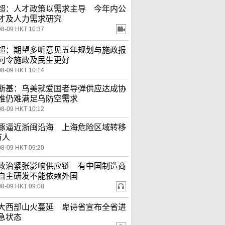
超：人才政策以需求主导 今年内公
才及人力需求研究
08-09 HKT 10:37
超：期望多听意见五年规划与施政报
何令施政及民生更好
08-09 HKT 10:14
斯基：乌美就爱国者导弹供应达成协
惟仍难满足乌防空需求
08-09 HKT 10:12
豚逼近浙闽沿海 上海危险区域转移
万人
08-09 HKT 09:20
政治紧张影响供应链 有中国制造商
自主研发不能依赖外国
08-09 HKT 09:08
大西部山火蔓延 卑诗省宣布全省进
急状态