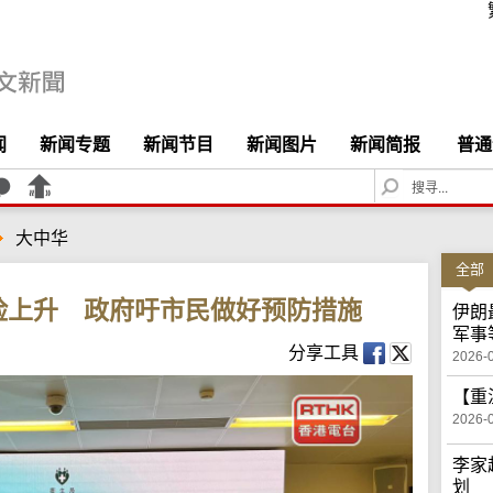
闻
新闻专题
新闻节目
新闻图片
新闻简报
普通
S
e
a
大中华
r
c
全部
h
险上升 政府吁市民做好预防措施
伊朗
军事
分享工具
2026-
【重
2026-
李家
划