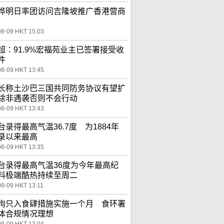
桦明日率团访问吉隆坡推广香港营商
08-09 HKT 15:03
超∶91.9%宏福苑业主已签署接受收
件
08-09 HKT 13:45
长称土沙巴三国共同防务协议有望扩
除非遇袭否则不会行动
08-09 HKT 13:43
台录得最高气温36.7度 为1884年
录以来最高
08-09 HKT 13:35
台录得最高气温36度为今年最高纪
料极端酷热持续至周二
08-09 HKT 13:11
狗只入食肆措施实施一个月 食环署
体合规情况理想