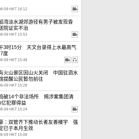
08-09 HKT 16:12
船湾淡水湖郊游径有男子被发现昏
送院证实不治
08-09 HKT 15:53
午3时15分 天文台录得上水最高气
.7度
08-09 HKT 15:48
有火山景区因山火关闭 中国驻泗水
馆提醒公民暂勿前往
08-09 HKT 15:28
捣破14个非法场所 揭涉案集团清
6亿犯罪得益
08-09 HKT 15:24
豪∶双管齐下推动长者友善楼宇 强
定已于本月生效
08-09 HKT 15:08