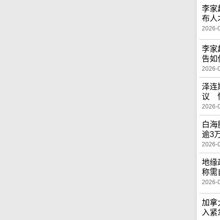
李家
布人
2026-
李家
告如
2026-
泽连
议 
2026-
白海
逾3
2026-
地缘
称需
2026-
加拿
入紧