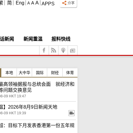
A
繁
简
Eng
A
A
APPS
话新闻
新闻重温
报料快线
本地
大中华
国际
财经
体育
最高领袖据报与总统会面 就经济和
等问题交换意见
08-09 HKT 19:47
温】2026年8月9日新闻天地
08-09 HKT 19:39
超：目标下月发表香港第一份五年规