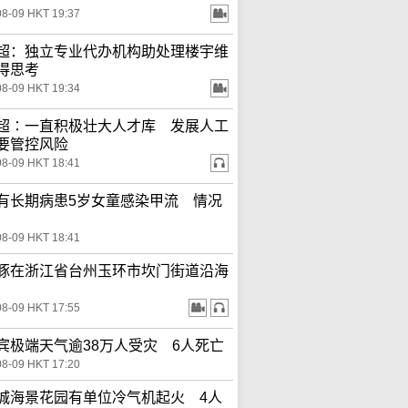
08-09 HKT 19:37
超：独立专业代办机构助处理楼宇维
得思考
08-09 HKT 19:34
超∶一直积极壮大人才库 发展人工
要管控风险
08-09 HKT 18:41
有长期病患5岁女童感染甲流 情况
08-09 HKT 18:41
豚在浙江省台州玉环市坎门街道沿海
08-09 HKT 17:55
宾极端天气逾38万人受灾 6人死亡
08-09 HKT 17:20
城海景花园有单位冷气机起火 4人