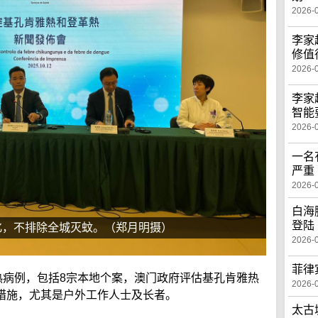
2026-
李家
修值
2026-
李家
智能
2026-
一名
严重
2026-
白海
登陆
化，不排除全城灭蚊。（郑月明摄）
2026-
菲律
热病例，包括8宗本地个案，澳门政府评估基孔肯雅热
2026-
措施，尤其是户外工作人士及长者。
太古