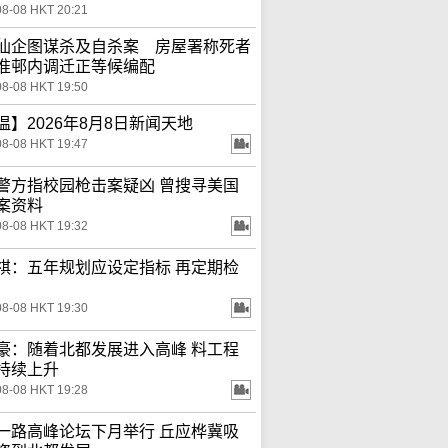
08-08 HKT 20:21
仙企图谋杀及自杀案 房屋署称死者
准邨内调迁正等候编配
08-08 HKT 19:50
温】2026年8月8日新闻天地
08-08 HKT 19:47
警方指校园枪击案疑凶 曾搜寻美国
案资料
08-08 HKT 19:32
祺：五年规划应设定指标 再定期检
08-08 HKT 19:30
豪：随着北都发展进入高峰 料工程
持续上升
08-08 HKT 19:28
一路高峰论坛下月举行 丘应桦冀吸