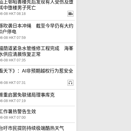
仙上邨昭善楼先后发现有人受伤及堕
其中堕楼男子死亡
08-08 HKT 08:18
豚吹袭日本冲绳 截至今早仍有大约
00户停电
08-08 HKT 07:59
福荫道紧急水管维修工程完成 海峯
水供应清晨恢复正常
08-08 HKT 07:35
看天下》：AI非预期越权行为惹安全
08-08 HKT 07:31
普重启罢免联储局理事库克
08-08 HKT 07:19
工作暑热警告生效
08-08 HKT 07:00
台吁市民提防持续极端酷热天气