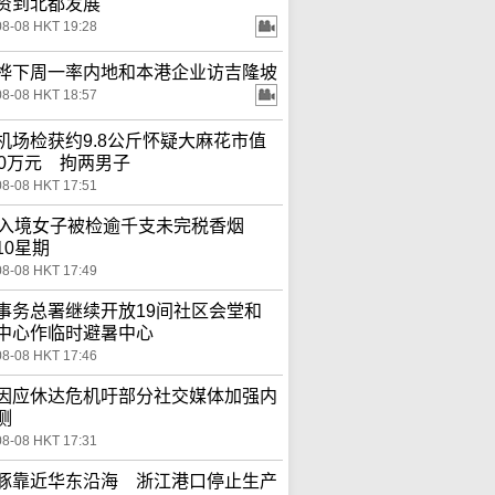
资到北都发展
08-08 HKT 19:28
桦下周一率内地和本港企业访吉隆坡
08-08 HKT 18:57
机场检获约9.8公斤怀疑大麻花市值
00万元 拘两男子
08-08 HKT 17:51
岁入境女子被检逾千支未完税香烟
10星期
08-08 HKT 17:49
事务总署继续开放19间社区会堂和
中心作临时避暑中心
08-08 HKT 17:46
因应休达危机吁部分社交媒体加强内
测
08-08 HKT 17:31
豚靠近华东沿海 浙江港口停止生产