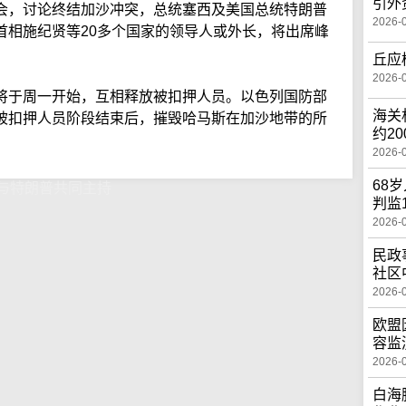
引外
会，讨论终结加沙冲突，总统塞西及美国总统特朗普
2026-
首相施纪贤等20多个国家的领导人或外长，将出席峰
丘应
2026-
将于周一开始，互相释放被扣押人员。以色列国防部
海关
被扣押人员阶段结束后，摧毁哈马斯在加沙地带的所
约2
2026-
68
与特朗普共同主持
判监
2026-
民政
社区
2026-
欧盟
容监
2026-
白海