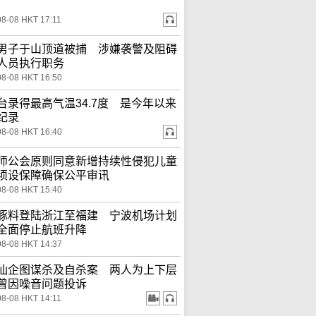
08-08 HKT 17:11
男子于山顶道被捕 涉嫌袭警及阻碍
人员执行职务
08-08 HKT 16:50
台录得最高气温34.7度 是今年以来
纪录
08-08 HKT 16:40
师公会原则同意新增持续性侵犯儿童
须设保障确保公平审讯
08-08 HKT 15:40
豚料登陆浙江至福建 宁波机场计划
全面停止航班升降
08-08 HKT 14:37
仙企图谋杀及自杀案 两人为上下层
曾因噪音问题投诉
08-08 HKT 14:11