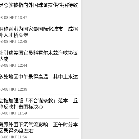
足总就被指向外国球证提供性招待致
08-08 HKT 13:47
明称香港为国家最国际化城市 成招
外人才桥头堡
08-08 HKT 12:48
社引述美国官员料霍尔木兹海峡协议
达成
08-08 HKT 12:44
多处地区中午录得高温 其中上水达
08-08 HKT 12:39
会推加强版「不合谋条款」范本 丘
称反映打击围标决心
08-08 HKT 11:59
海豚外围下沉气流影响 正午时分本
区录得35度左右
08-08 HKT 11:54