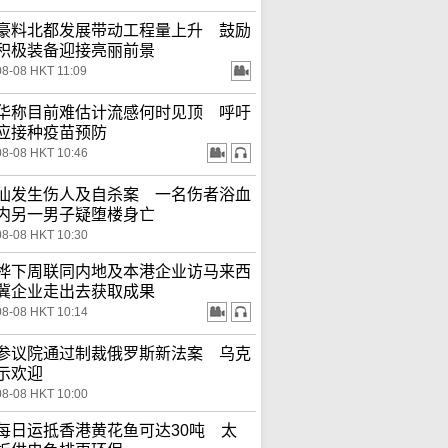
豪料北都发展带动工程量上升 鼓励
积极装备迎接亮丽前景
08-08 HKT 11:09
华称目前难估计流感何时见顶 呼吁
应接种疫苗预防
08-08 HKT 10:46
仙发生伤人及自杀案 一名伤者浴血
内另一男子疑堕楼身亡
08-08 HKT 10:30
桦下周联同内地及本港企业访马来西
冀企业走出去获取成果
08-08 HKT 10:14
参议院通过制裁俄罗斯新法案 乌克
示欢迎
08-08 HKT 10:00
每日运抵香港黄花鱼可达30吨 太