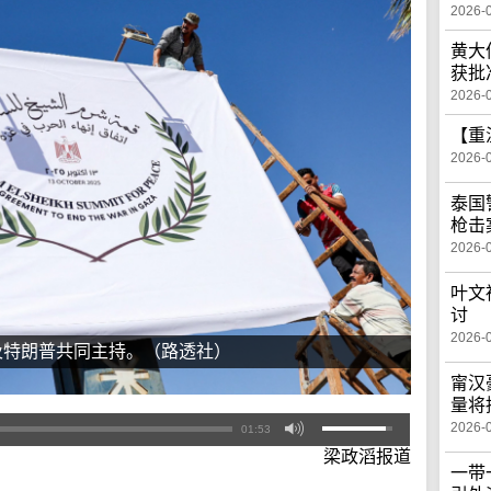
2026-
黄大
获批
2026-
【重
2026-
泰国
枪击
2026-
叶文
讨
2026-
及特朗普共同主持。（路透社）
甯汉
量将
2026-
01:53
梁政滔报道
一带