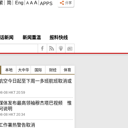
A
繁
简
Eng
A
A
APPS
话新闻
新闻重温
报料快线
本地
大中华
国际
财经
体育
航空今日起至下周一多班航班取消或
08-08 HKT 20:59
媒体发布最高领袖穆杰塔巴视频 惟
何说明
08-08 HKT 20:34
工作暑热警告取消