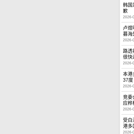
韩国
歉
2026-
卢煜
募海
2026-
路透
很快
2026-
本港
37度
2026-
竞委
应桦
2026-
受白
港多
2026-