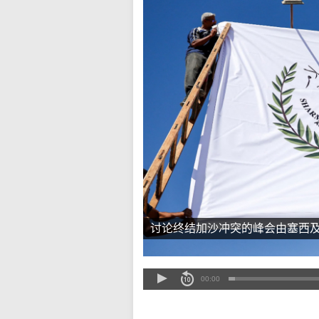
讨论终结加沙冲突的峰会由塞西
00:00