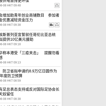
板供电鱼排更环保
08-08 HKT 09:48
会增加助青年创业商铺数目 参加者
金优惠减轻资金压力
08-08 HKT 09:38
埃斯普列亚宣誓就任哥伦比亚总统
拟提供10亿美元援助
08-08 HKT 09:18
华称本港受「三疫夹击」 提醒勿看
感
08-08 HKT 09:13
：防卫省拟申请约8.9万亿日圆作为
27年度防卫预算
08-08 HKT 08:59
有足总表态支持或反对国际足协会长
天奴留任
08-08 HKT 08:38