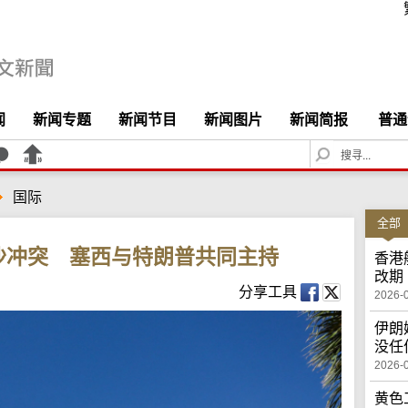
闻
新闻专题
新闻节目
新闻图片
新闻简报
普通
S
e
a
国际
r
c
全部
h
沙冲突 塞西与特朗普共同主持
香港
改期
分享工具
2026-
伊朗
没任
2026-
黄色