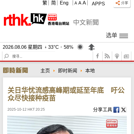
A
繁
简
Eng
A
A
APPS
选单
2026.08.06 星期四
33°C
58%
S
e
a
主页
即时新闻
本地
r
c
h
关日华忧流感高峰期或延至年底 吁公
众尽快接种疫苗
分享工具
2025-10-12 HKT 20:25