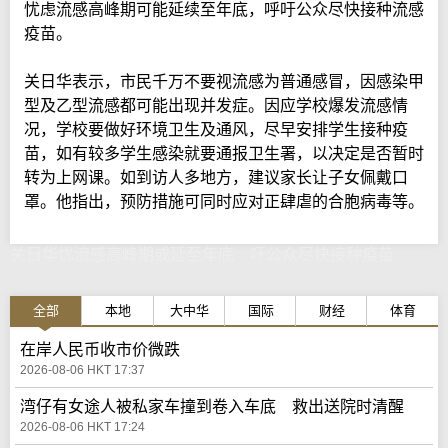
忧虑流感高峰期可能延续至年底，呼吁公众尽快接种流感
疫苗。
关日华表示，市民千万不要视流感为普通感冒，因感染甲
型及乙型流感都可能出现并发症。因应学校爆发流感情
况，学校要做好环境卫生及通风，尽早安排学生接种疫
苗，如有较多学生感染就要通报卫生署，以决定是否暂时
转为上网课。如到访人多地方，建议家长让子女佩戴口
罩。他指出，预防措施可同时应对正肆虐的合胞病毒等。
关日华忧流感高峰期或延至年底 吁公众尽快接种疫苗
全部
本地
大中华
国际
财经
体育
在岸人民币收市价微跌
2026-08-06 HKT 17:37
湾仔有女途人被私家车撞到卷入车底 救出送院时清醒
2026-08-06 HKT 17:24