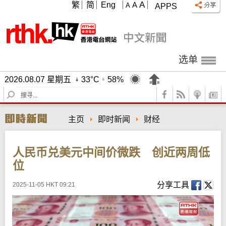
A
繁
简
Eng
A
A
APPS
选单
2026.08.07 星期五
33°C
58%
S
e
a
主页
即时新闻
财经
r
c
h
人民币兑美元中间价微跌 创近两周低
位
分享工具
2025-11-05 HKT 09:21