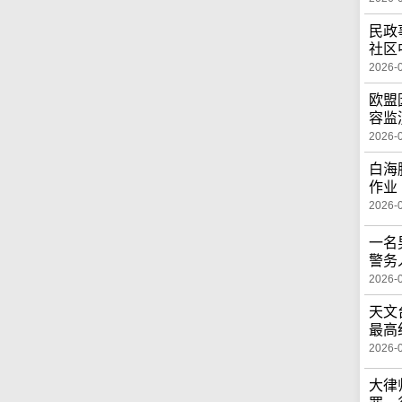
民政
社区
2026-
欧盟
容监
2026-
白海
作业
2026-
一名
警务
2026-
天文
最高
2026-
大律