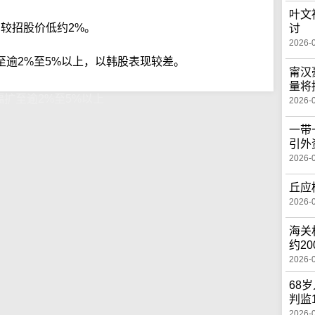
叶文
，较招股价低约2%。
讨
2026-
至逾2%至5%以上，以韩股表现较差。
甯汉
量将
幅扩至逾2%至5%以上
2026-
一带
引外
2026-
丘应
2026-
海关
约2
2026-
68
判监
2026-