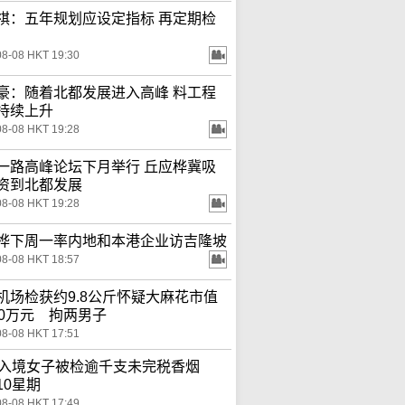
祺：五年规划应设定指标 再定期检
08-08 HKT 19:30
豪：随着北都发展进入高峰 料工程
持续上升
08-08 HKT 19:28
一路高峰论坛下月举行 丘应桦冀吸
资到北都发展
08-08 HKT 19:28
桦下周一率内地和本港企业访吉隆坡
08-08 HKT 18:57
机场检获约9.8公斤怀疑大麻花市值
00万元 拘两男子
08-08 HKT 17:51
岁入境女子被检逾千支未完税香烟
10星期
08-08 HKT 17:49