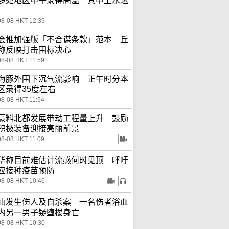
多处地区中午录得高温 其中上水达
08-08 HKT 12:39
会推加强版「不合谋条款」范本 丘
称反映打击围标决心
08-08 HKT 11:59
海豚外围下沉气流影响 正午时分本
区录得35度左右
08-08 HKT 11:54
豪料北都发展带动工程量上升 鼓励
积极装备迎接亮丽前景
08-08 HKT 11:09
华称目前难估计流感何时见顶 呼吁
应接种疫苗预防
08-08 HKT 10:46
仙发生伤人及自杀案 一名伤者浴血
内另一男子疑堕楼身亡
08-08 HKT 10:30