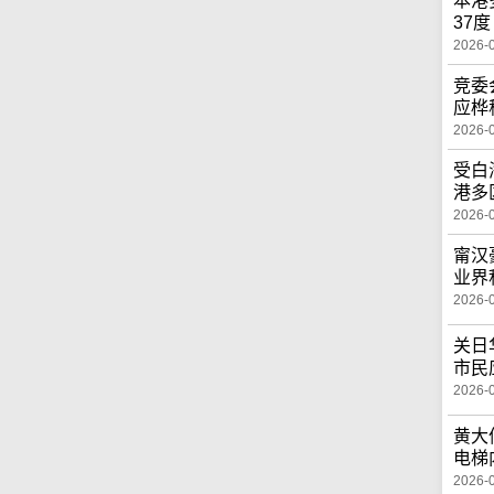
本港
37度
2026-
竞委
应桦
2026-
受白
港多
2026-
甯汉
业界
2026-
关日
市民
2026-
黄大
电梯
2026-