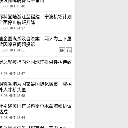
须设保障确保公平审讯
08-08 HKT 15:40
豚料登陆浙江至福建 宁波机场计划
全面停止航班升降
08-08 HKT 14:37
仙企图谋杀及自杀案 两人为上下层
曾因噪音问题投诉
08-08 HKT 14:11
足总就被指向外国球证提供性招待致
08-08 HKT 13:47
明称香港为国家最国际化城市 成招
外人才桥头堡
08-08 HKT 12:48
社引述美国官员料霍尔木兹海峡协议
达成
08-08 HKT 12:44