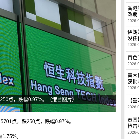
香港
改期
2026-
伊朗
没任
2026-
黄色
2026-
黄大
获批
2026-
250点，跌幅0.97%。（港台图片）
【重
2026-
泰国
01点，跌250点，跌幅0.97%。
枪击
2026-
1.75%。