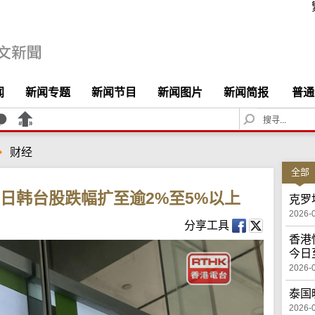
闻
新闻专题
新闻节目
新闻图片
新闻简报
普通
S
e
a
财经
r
c
全部
h
 日韩台股跌幅扩至逾2%至5%以上
克罗
2026-
分享工具
香港
今日
2026-
泰国
2026-