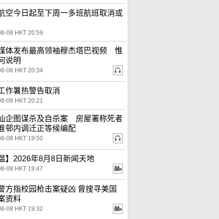
航空今日起至下周一多班航班取消或
08-08 HKT 20:59
媒体发布最高领袖穆杰塔巴视频 惟
何说明
08-08 HKT 20:34
工作暑热警告取消
08-08 HKT 20:21
仙企图谋杀及自杀案 房屋署称死者
准邨内调迁正等候编配
08-08 HKT 19:50
温】2026年8月8日新闻天地
08-08 HKT 19:47
警方指校园枪击案疑凶 曾搜寻美国
案资料
08-08 HKT 19:32