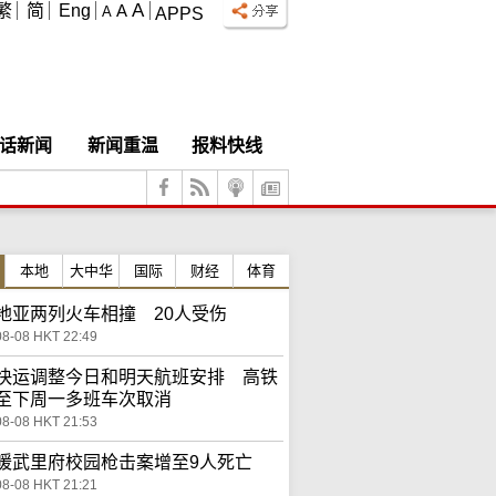
A
繁
简
Eng
A
A
APPS
话新闻
新闻重温
报料快线
本地
大中华
国际
财经
体育
地亚两列火车相撞 20人受伤
08-08 HKT 22:49
快运调整今日和明天航班安排 高铁
至下周一多班车次取消
08-08 HKT 21:53
暖武里府校园枪击案增至9人死亡
08-08 HKT 21:21