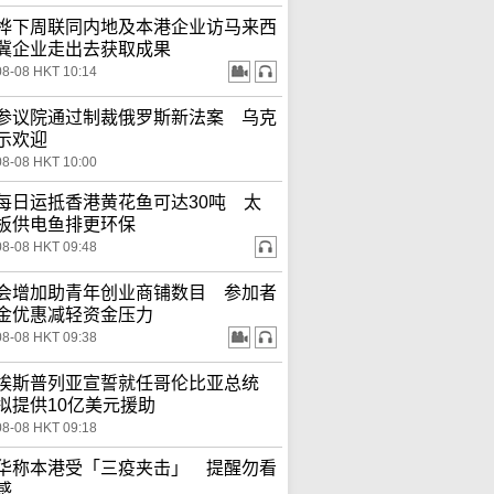
桦下周联同内地及本港企业访马来西
冀企业走出去获取成果
08-08 HKT 10:14
参议院通过制裁俄罗斯新法案 乌克
示欢迎
08-08 HKT 10:00
每日运抵香港黄花鱼可达30吨 太
板供电鱼排更环保
08-08 HKT 09:48
会增加助青年创业商铺数目 参加者
金优惠减轻资金压力
08-08 HKT 09:38
埃斯普列亚宣誓就任哥伦比亚总统
拟提供10亿美元援助
08-08 HKT 09:18
华称本港受「三疫夹击」 提醒勿看
感