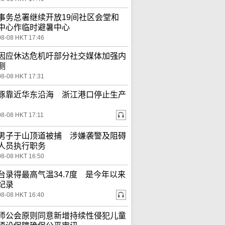
事务总署继续开放19间社区会堂和
中心作临时避暑中心
08-08 HKT 17:46
因应休达危机吁部分社交媒体加强内
测
08-08 HKT 17:31
豚靠近华东沿海 浙江港口停止生产
08-08 HKT 17:11
男子于山顶道被捕 涉嫌袭警及阻碍
人员执行职务
08-08 HKT 16:50
台录得最高气温34.7度 是今年以来
纪录
08-08 HKT 16:40
师公会原则同意新增持续性侵犯儿童