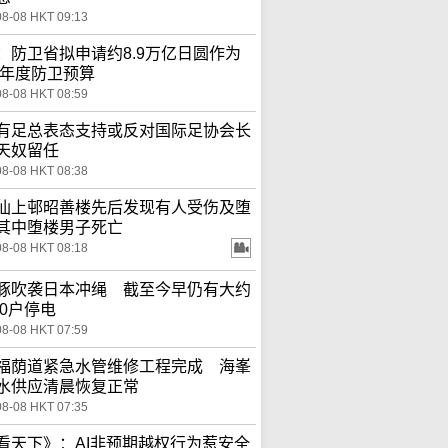
08-08 HKT 09:13
：防卫省拟申请约8.9万亿日圆作为
27年度防卫预算
08-08 HKT 08:59
有足总表态支持或反对国际足协会长
天奴留任
08-08 HKT 08:38
仙上邨昭善楼先后发现有人受伤及堕
其中堕楼男子死亡
08-08 HKT 08:18
豚吹袭日本冲绳 截至今早仍有大约
00户停电
08-08 HKT 07:59
福荫道紧急水管维修工程完成 海峯
水供应清晨恢复正常
08-08 HKT 07:35
看天下》：AI非预期越权行为惹安全