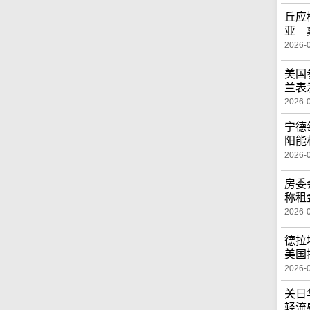
丘应
亚 
2026-
美国
兰表
2026-
宁德
阳能
2026-
房委
称租
2026-
德拉
美国
2026-
关日
轻流