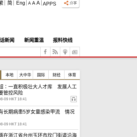
A
繁
简
Eng
A
A
APPS
话新闻
新闻重温
报料快线
本地
大中华
国际
财经
体育
超∶一直积极壮大人才库 发展人工
要管控风险
08-09 HKT 18:41
有长期病患5岁女童感染甲流 情况
08-09 HKT 18:41
豚在浙江省台州玉环市坎门街道沿海