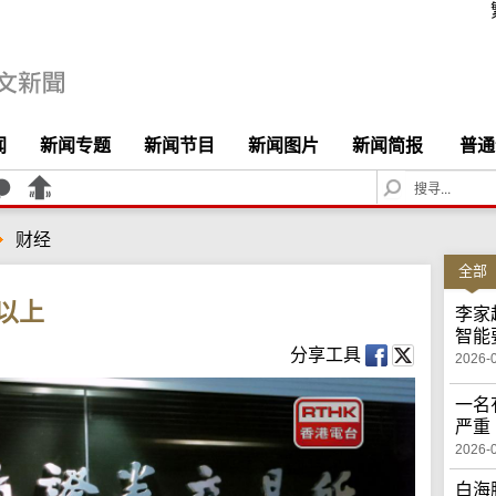
闻
新闻专题
新闻节目
新闻图片
新闻简报
普通
S
e
a
财经
r
c
全部
h
以上
李家
智能
分享工具
2026-
一名
严重
2026-
白海