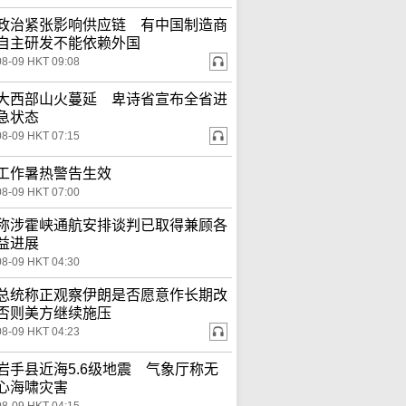
政治紧张影响供应链 有中国制造商
自主研发不能依赖外国
08-09 HKT 09:08
大西部山火蔓延 卑诗省宣布全省进
急状态
08-09 HKT 07:15
工作暑热警告生效
08-09 HKT 07:00
称涉霍峡通航安排谈判已取得兼顾各
益进展
08-09 HKT 04:30
总统称正观察伊朗是否愿意作长期改
否则美方继续施压
08-09 HKT 04:23
岩手县近海5.6级地震 气象厅称无
心海啸灾害