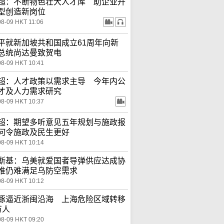
超：不断物色壮大人才库 助企业升
型创造新岗位
08-09 HKT 11:06
平就新加坡共和国成立61周年向新
总统尚达曼致贺电
08-09 HKT 10:41
超：人才政策以需求主导 今年内公
才及人力需求研究
08-09 HKT 10:37
超：期望多听意见五年规划与施政报
何令施政及民生更好
08-09 HKT 10:14
斯基：乌美就爱国者导弹供应达成协
惟仍难满足乌防空需求
08-09 HKT 10:12
豚逼近浙闽沿海 上海危险区域转移
万人
08-09 HKT 09:20