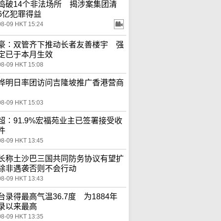
捣破14个非法场所 揭涉案集团清
6亿犯罪得益
08-09 HKT 15:24
豪∶双管齐下推动长者友善楼宇 强
定已于本月生效
08-09 HKT 15:08
桦明日率团访问吉隆坡推广香港营商
08-09 HKT 15:03
超∶91.9%宏福苑业主已签署接受收
件
08-09 HKT 13:45
长称土沙巴三国共同防务协议有望扩
除非遇袭否则不会行动
08-09 HKT 13:43
台录得最高气温36.7度 为1884年
录以来最高
08-09 HKT 13:35