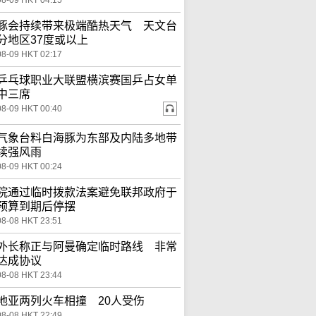
08-09 HKT 04:15
豚会持续带来极端酷热天气 天文台
分地区37度或以上
08-09 HKT 02:17
乒乓球职业大联盟横滨赛国乒占女单
中三席
08-09 HKT 00:40
气象台料白海豚为东部及内陆多地带
续强风雨
08-09 HKT 00:24
院通过临时拨款法案避免联邦政府于
预算到期后停摆
08-08 HKT 23:51
外长称正与阿曼确定临时路线 非常
达成协议
08-08 HKT 23:44
地亚两列火车相撞 20人受伤
08-08 HKT 22:49