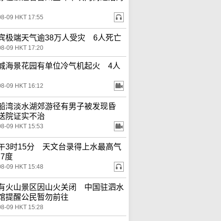
08-09 HKT 17:55
宾极端天气逾38万人受灾 6人死亡
08-09 HKT 17:20
城海景花园有单位冷气机起火 4人
08-09 HKT 16:12
船湾淡水湖郊游径有男子被发现昏
送院证实不治
08-09 HKT 15:53
午3时15分 天文台录得上水最高气
.7度
08-09 HKT 15:48
有火山景区因山火关闭 中国驻泗水
馆提醒公民暂勿前往
08-09 HKT 15:28