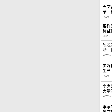
天文
录 
2026-
容许
称整
2026-
陈茂
动 
2026-
美媒
生产
2026-
李家
大量
2026-
李家
划文