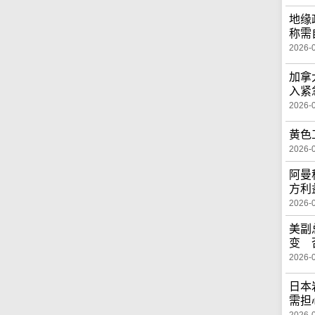
地缘
称需
2026-
加拿
入紧
2026-
黄色
2026-
阿曼
方利
2026-
美副
变 
2026-
日本
需担