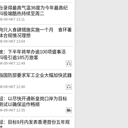
台录得最高气温36度为今年最高纪
料极端酷热持续至周二
08-09 HKT 13:11
狗只入食肆措施实施一个月 食环署
体合规情况理想
08-09 HKT 13:04
波：下半年将举办逾100项盛事活
料吸引逾185万旅客
08-09 HKT 12:49
指国防部要求军工企业大幅加快武器
08-09 HKT 12:40
超：以尽快开通新皇岗口岸为目标
测试以确保运作畅顺
08-09 HKT 12:35
超：目标9月内发表香港首份五年规
件