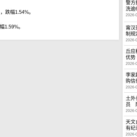
警方
洗逾
，跌幅1.54%。
2026-
1.59%。
甯汉
制规
2026-
丘应
优势
2026-
李家
购信
2026-
土外
员 
2026-
天文
有纪
2026-