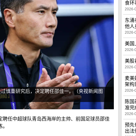
食环
2026-
东涌
他人
2026-
美国
2026-
美股
2026-
麦美
架构
2026-
经过慎重研究后，决定聘任邵佳一。（央视新闻图
陈国
准完
2026-
定聘任中超球队青岛西海岸的主帅、前国足球员邵佳
预先
练。
出法