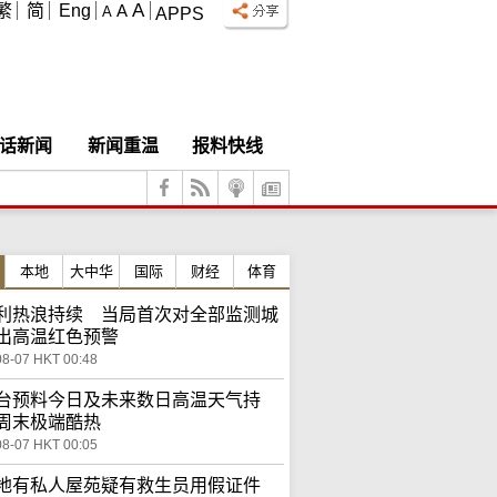
A
繁
简
Eng
A
A
APPS
话新闻
新闻重温
报料快线
本地
大中华
国际
财经
体育
利热浪持续 当局首次对全部监测城
出高温红色预警
08-07 HKT 00:48
台预料今日及未来数日高温天气持
周末极端酷热
08-07 HKT 00:05
地有私人屋苑疑有救生员用假证件