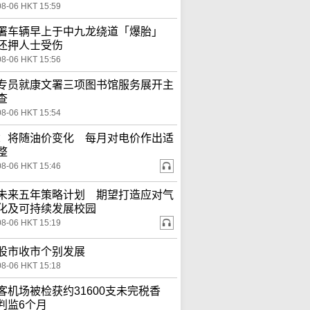
08-06 HKT 15:59
署车辆早上于中九龙绕道「爆胎」
还押人士受伤
08-06 HKT 15:56
专员就康文署三项图书馆服务展开主
查
08-06 HKT 15:54
：将随油价变化 每月对电价作出适
整
08-06 HKT 15:46
未来五年策略计划 期望打造应对气
化及可持续发展校园
08-06 HKT 15:19
股市收市个别发展
08-06 HKT 15:18
客机场被检获约31600支未完税香
判监6个月