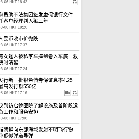
08-06 HKT 18:42
职员助不法集团签发虚假银行文件
任客户经理判入狱三年
08-06 HKT 18:20
人民币收市价微跌
08-06 HKT 17:37
有女途人被私家车撞到卷入车底 救
院时清醒
08-06 HKT 17:24
发行新一批银色债券保证息率4.25
最高发行额550亿
08-06 HKT 17:16
茂到访启德医院了解设施及首阶段运
备工作和服务安排
08-06 HKT 17:06
指朝鲜向东部海域发射不明飞行物
称疑似弹道导弹