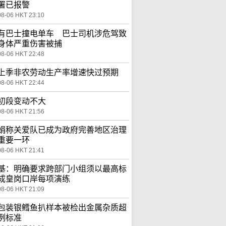
署已报警
08-06 HKT 23:10
有巴士撞电单车 巴士司机涉危驾致
身体严重伤害被捕
08-06 HKT 22:48
上季非农劳动生产率增速快过预期
08-06 HKT 22:44
初段变动不大
08-06 HKT 21:56
娟称关爱队已成为政府完善地区治理
重要一环
08-06 HKT 21:41
基：明确要求跨部门小组须以最高标
成皇岗口岸每项演练
08-06 HKT 21:09
包装银鳕鱼扒样本被检出金属杂质超
例标准