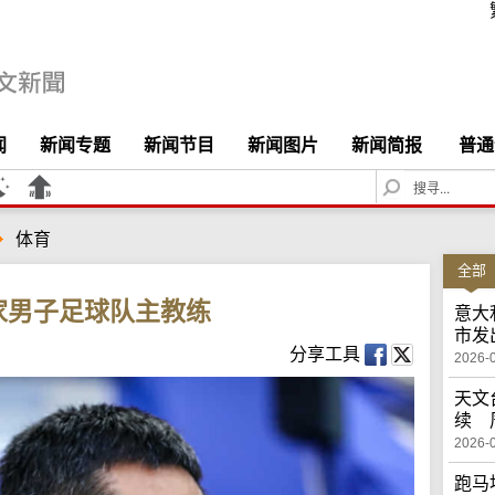
闻
新闻专题
新闻节目
新闻图片
新闻简报
普通
S
e
a
体育
r
c
全部
h
家男子足球队主教练
意大
市发
分享工具
2026-
天文
续 
2026-
跑马