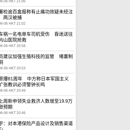
08-06 HKT 21:06
署检逾百盒报称有止痛功效疑未经注
 两汉被捕
08-06 HKT 21:02
车祸一名电单车司机受伤 昏迷送往
屿山医院抢救
08-06 HKT 20:58
员建议加强生殖科技的监管 堵塞制
洞
08-06 HKT 20:53
原爆81周年 中方称日本军国主义
扩张教训必须警钟长鸣
08-06 HKT 20:49
上周新申领失业救济人数增至19.9万
逊预期
08-06 HKT 20:46
宇：对本港保险产品设计及销售渠道
心