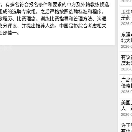
2026-
后，有多名符合报名条件和要求的中方及外籍教练候选
组成的选聘专家组，之后严格按照选聘标准和程序，
卫生
册药
教履历、比赛理念、训练比赛指导和管理方法、沟通
2026-
充分评议，并提出推荐人选。中国足协综合考虑相关
任邵佳一。
东涌
北大
2026-
主教练
有议
度漏
2026-
广岛
侵略
2026-
美国
人 
2026-
许正
有信