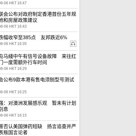
08-06 HKT 16:47
联会公布对政府制定香港首份五年规
地和房屋政策建议
08-06 HKT 16:43
跌幅收窄至385点 友邦跌近6%
08-06 HKT 16:35
屯马綫中午有信号设备故障 来往红
门一度需额外行车时间
08-06 HKT 16:29
会公布9款本港有售电须刨型号测试
08-06 HKT 16:25
强：对澳洲发展感乐观 暂未有计划
别息
08-06 HKT 16:15
普否认美国弹药短缺 扬言追查并严
表叛国言论者