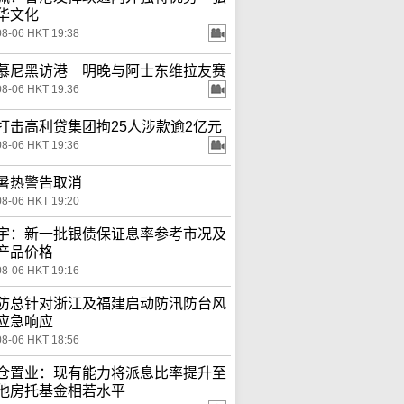
华文化
08-06 HKT 19:38
慕尼黑访港 明晚与阿士东维拉友赛
08-06 HKT 19:36
打击高利贷集团拘25人涉款逾2亿元
08-06 HKT 19:36
暑热警告取消
08-06 HKT 19:20
宇：新一批银债保证息率参考市况及
产品价格
08-06 HKT 19:16
防总针对浙江及福建启动防汛防台风
应急响应
08-06 HKT 18:56
仓置业：现有能力将派息比率提升至
他房托基金相若水平