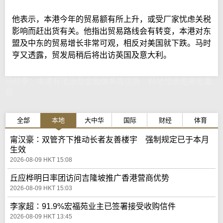
他表示，本港今年的贸易额有所上升，或受厂家忧虑关税
影响而赶出货有关。他指出贸易路线会有转变，本港对东
盟及中东的贸易增长非常可观，相反对美国就下跌。马时
亨又透露，贸发局稍后将出访英国及意大利。
马时亨：本港有法治及金融体系等优势 料地位会愈来愈重
要
全部
本地
大中华
国际
财经
体育
甯汉豪∶双管齐下推动长者友善楼宇 强制规定已于本月
生效
2026-08-09 HKT 15:08
丘应桦明日率团访问吉隆坡推广香港营商优势
2026-08-09 HKT 15:03
李家超∶91.9%宏福苑业主已签署接受收购信件
2026-08-09 HKT 13:45