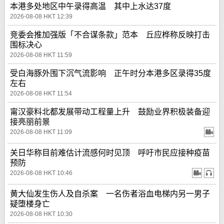
本港多处地区中午录得高温 其中上水达37度
2026-08-08 HKT 12:39
竞委会推加强版「不合谋条款」范本 丘应桦称反映打击
围标决心
2026-08-08 HKT 11:59
受白海豚外围下沉气流影响 正午时分本港多区录得35度
左右
2026-08-08 HKT 11:54
甯汉豪料北都发展带动工程量上升 鼓励业界积极装备迎
接亮丽前景
2026-08-08 HKT 11:09
关日华称目前难估计流感何时见顶 呼吁市民应接种疫苗
预防
2026-08-08 HKT 10:46
黄大仙发生伤人及自杀案 一名伤者浴血电梯内另一男子
疑堕楼身亡
2026-08-08 HKT 10:30