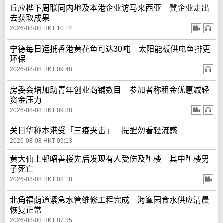
丘应桦下周联同内地及本港企业访马来西亚 冀企业走出
去获取成果
2026-08-08 HKT 10:14
宁德每日运抵香港黄花鱼可达30吨 太阳能板供电鱼排更
环保
2026-08-08 HKT 09:48
房委会增加助青年创业商铺数目 参加者称租金优惠减轻
资金压力
2026-08-08 HKT 09:38
关日华称本港受「三疫夹击」 提醒勿看轻流感
2026-08-08 HKT 09:13
黄大仙上邨昭善楼先后发现有人受伤及堕楼 其中堕楼男
子死亡
2026-08-08 HKT 08:18
北角福荫道紧急水管维修工程完成 海峯园食水供应清晨
恢复正常
2026-08-08 HKT 07:35