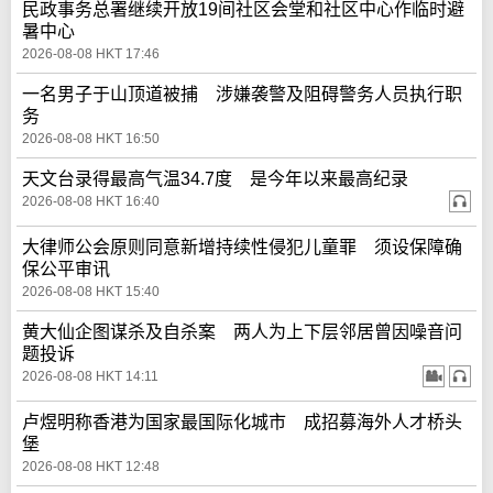
民政事务总署继续开放19间社区会堂和社区中心作临时避
暑中心
2026-08-08 HKT 17:46
一名男子于山顶道被捕 涉嫌袭警及阻碍警务人员执行职
务
2026-08-08 HKT 16:50
天文台录得最高气温34.7度 是今年以来最高纪录
2026-08-08 HKT 16:40
大律师公会原则同意新增持续性侵犯儿童罪 须设保障确
保公平审讯
2026-08-08 HKT 15:40
黄大仙企图谋杀及自杀案 两人为上下层邻居曾因噪音问
题投诉
2026-08-08 HKT 14:11
卢煜明称香港为国家最国际化城市 成招募海外人才桥头
堡
2026-08-08 HKT 12:48