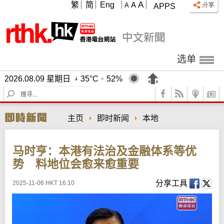
A
繁
简
Eng
A
A
APPS
选单
2026.08.09 星期日
35°C
52%
S
e
a
主页
即时新闻
本地
r
c
h
马时亨：本港有法治及金融体系等优
势 料地位会愈来愈重要
分享工具
2025-11-06 HKT 16:10