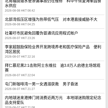
北角福荫道水管渗漏事故仍在维修 料中午恢复海峯园食
水供应
2026-08-08 HKT 06:42
北部湾低压区增强为热带低气压 对本港直接威胁不大
2026-08-08 HKT 04:25
社署吁市民避免回覆伪冒通讯应用程式帐户
2026-08-07 HKT 23:26
李家超鼓励保险业界开发跨境养老和医疗保险产品 便利
湾区居民
2026-08-07 HKT 22:16
拜仁慕尼黑2:1击败阿士东维拉 逾3.8万人启德主场馆观
赛
2026-08-07 HKT 22:04
屯门新咖啡湾一男一女遇溺获救 男子昏迷
2026-08-07 HKT 21:27
内地球迷来港捧门将消费近两万元 本地球迷购限定纪念
品支持爱队
2026-08-07 HKT 21:08