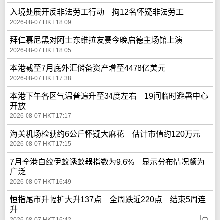
入境处展开反非法劳工行动 拘12名怀疑非法劳工
2026-08-07 HKT 18:09
拜仁慕尼黑对阿士东维拉友赛今晚启德主场馆上演
2026-08-07 HKT 18:05
本港截至7月底外汇储备资产增至4478亿美元
2026-08-07 HKT 17:38
本港下午各区气温普遍升至34度左右 19间临时避暑中心
开放
2026-08-07 HKT 17:17
海关机场检获约6公斤怀疑大麻花 估计市值约120万元
2026-08-07 HKT 17:15
7月全港白纹伊蚊诱蚊器指数为9.6% 显示分布情况颇为
广泛
2026-08-07 HKT 16:49
恒指尾市升幅扩大升137点 全周跌近220点 结束5周连
升
2026-08-07 HKT 16:42