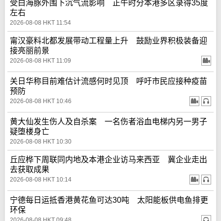
受白海豚外围下沉气流影响 正午时分本港多区录得35度
左右
2026-08-08 HKT 11:54
甯汉豪料北都发展带动工程量上升 鼓励业界积极装备迎
接亮丽前景
2026-08-08 HKT 11:09
关日华称目前难估计流感何时见顶 呼吁市民应接种疫苗
预防
2026-08-08 HKT 10:46
黄大仙发生伤人及自杀案 一名伤者浴血电梯内另一男子
疑堕楼身亡
2026-08-08 HKT 10:30
丘应桦下周联同内地及本港企业访马来西亚 冀企业走出
去获取成果
2026-08-08 HKT 10:14
宁德每日运抵香港黄花鱼可达30吨 太阳能板供电鱼排更
环保
2026-08-08 HKT 09:48