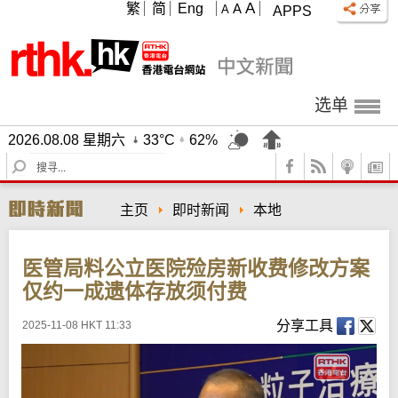
A
繁
简
Eng
A
A
APPS
选单
2026.08.08 星期六
33°C
62%
S
e
a
主页
即时新闻
本地
r
c
h
医管局料公立医院殓房新收费修改方案
仅约一成遗体存放须付费
分享工具
2025-11-08 HKT 11:33