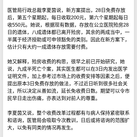
医管局行政总裁李夏茵说，新方案提出，28日免费存放
后，第五个星期起，每日收取200元，第六个星期起每日
收550元。她说，根据现有数据，存放在公立医院殓房28
日的遗体，八成遗体都已离开殓房，其余的两成当中，一
半属于经济授助或可申领豁免的类别。因此在新方案下，
估计只有大约一成遗体存放需要付费。
她又解释，殓房收费的构思，很早之前已开始研究，她
说，九成半死亡个案，其实医生都可以在3日内发出医学
证明文件，加上参考过市场上的收费安排等因素之后，便
提出原本3日免费存放的做法，不过近日听到很多社会关
注，所以决定从善如流，延长免收费日数。期望可以令市
民早日走出伤痛，亦表达到对前人的尊重。
李夏茵又说，整个收费改革过程都有与病人保持紧密联系
和谘询，医管局会吸取今次教训，日后或将谘询的范围扩
大，以免有同类的情况再发生。