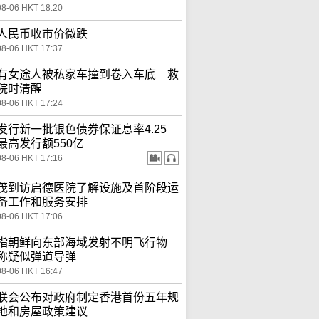
08-06 HKT 18:20
人民币收市价微跌
08-06 HKT 17:37
有女途人被私家车撞到卷入车底 救
院时清醒
08-06 HKT 17:24
发行新一批银色债券保证息率4.25
最高发行额550亿
08-06 HKT 17:16
茂到访启德医院了解设施及首阶段运
备工作和服务安排
08-06 HKT 17:06
指朝鲜向东部海域发射不明飞行物
称疑似弹道导弹
08-06 HKT 16:47
联会公布对政府制定香港首份五年规
地和房屋政策建议