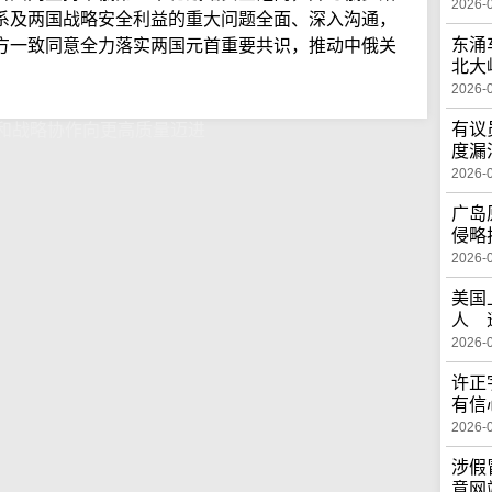
2026-
系及两国战略安全利益的重大问题全面、深入沟通，
东涌
方一致同意全力落实两国元首重要共识，推动中俄关
北大
。
2026-
有议
和战略协作向更高质量迈进
度漏
2026-
广岛
侵略
2026-
美国
人 
2026-
许正
有信
2026-
涉假
意网