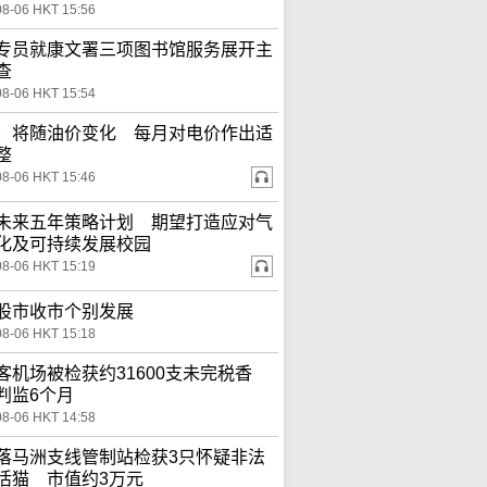
08-06 HKT 15:56
专员就康文署三项图书馆服务展开主
查
08-06 HKT 15:54
：将随油价变化 每月对电价作出适
整
08-06 HKT 15:46
未来五年策略计划 期望打造应对气
化及可持续发展校园
08-06 HKT 15:19
股市收市个别发展
08-06 HKT 15:18
客机场被检获约31600支未完税香
判监6个月
08-06 HKT 14:58
落马洲支线管制站检获3只怀疑非法
活猫 市值约3万元