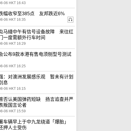
08-06 HKT 16:43
跌幅收窄至385点 友邦跌近6%
08-06 HKT 16:35
屯马綫中午有信号设备故障 来往红
门一度需额外行车时间
08-06 HKT 16:29
会公布9款本港有售电须刨型号测试
08-06 HKT 16:25
强：对澳洲发展感乐观 暂未有计划
别息
08-06 HKT 16:15
普否认美国弹药短缺 扬言追查并严
表叛国言论者
08-06 HKT 15:59
署车辆早上于中九龙绕道「爆胎」
还押人士受伤