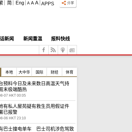
A
繁
简
Eng
A
A
APPS
话新闻
新闻重温
报料快线
本地
大中华
国际
财经
体育
台预料今日及未来数日高温天气持
周末极端酷热
08-07 HKT 00:05
地有私人屋苑疑有救生员用假证件
署已报警
08-06 HKT 23:10
有巴士撞电单车 巴士司机涉危驾致