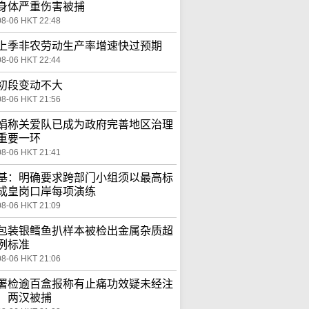
身体严重伤害被捕
08-06 HKT 22:48
上季非农劳动生产率增速快过预期
08-06 HKT 22:44
初段变动不大
08-06 HKT 21:56
娟称关爱队已成为政府完善地区治理
重要一环
08-06 HKT 21:41
基：明确要求跨部门小组须以最高标
成皇岗口岸每项演练
08-06 HKT 21:09
包装银鳕鱼扒样本被检出金属杂质超
例标准
08-06 HKT 21:06
署检逾百盒报称有止痛功效疑未经注
 两汉被捕