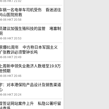
08-06 HKT 21:02
车祸一名电单车司机受伤 昏迷送往
屿山医院抢救
08-06 HKT 20:58
员建议加强生殖科技的监管 堵塞制
洞
08-06 HKT 20:53
原爆81周年 中方称日本军国主义
扩张教训必须警钟长鸣
08-06 HKT 20:49
上周新申领失业救济人数增至19.9万
逊预期
08-06 HKT 20:46
宇：对本港保险产品设计及销售渠道
心
08-06 HKT 20:24
冒签证网站案件上升 私隐公署吁留
站真僞