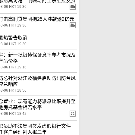
慕尼黑访港 明晚与阿士东维拉友赛
08-06 HKT 19:36
打击高利贷集团拘25人涉款逾2亿元
08-06 HKT 19:36
暑热警告取消
08-06 HKT 19:20
宇：新一批银债保证息率参考市况及
产品价格
08-06 HKT 19:16
防总针对浙江及福建启动防汛防台风
应急响应
08-06 HKT 18:56
仓置业：现有能力将派息比率提升至
他房托基金相若水平
08-06 HKT 18:42
职员助不法集团签发虚假银行文件
任客户经理判入狱三年