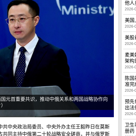
他人
2026-
美国
2026-
美股
2026-
麦美
架构
2026-
陈国
准完
2026-
两国元首重要共识，推动中俄关系和两国战略协作向
预先
片）
出法
2026-
卫生
中共中央政治局委员、中央外办主任王毅昨日在莫斯
册药
古共同主持中俄第二十轮战略安全磋商，并与俄罗斯