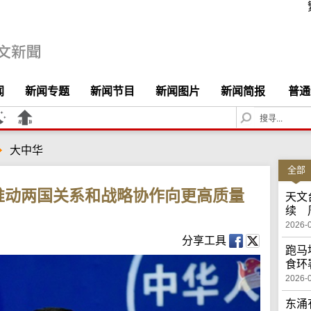
闻
新闻专题
新闻节目
新闻图片
新闻简报
普通
S
e
a
大中华
r
c
全部
h
推动两国关系和战略协作向更高质量
天文
续 
2026-
分享工具
跑马
食环
2026-
东涌