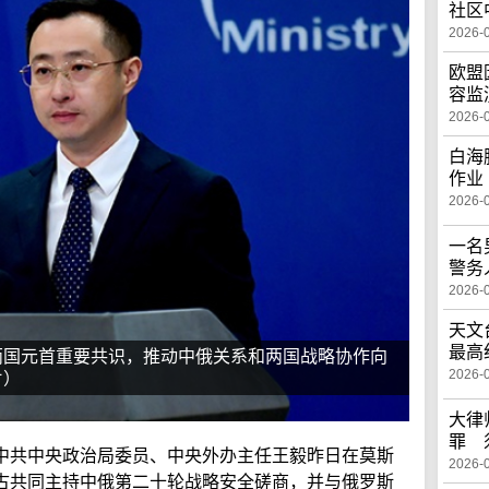
社区
2026-
欧盟
容监
2026-
白海
作业
2026-
一名
警务
2026-
天文
最高
两国元首重要共识，推动中俄关系和两国战略协作向
2026-
片）
大律
罪 
中共中央政治局委员、中央外办主任王毅昨日在莫斯
2026-
古共同主持中俄第二十轮战略安全磋商，并与俄罗斯