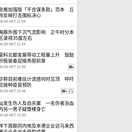
会推加强版「不合谋条款」范本 丘
称反映打击围标决心
08-08 HKT 11:59
海豚外围下沉气流影响 正午时分本
区录得35度左右
08-08 HKT 11:54
豪料北都发展带动工程量上升 鼓励
积极装备迎接亮丽前景
08-08 HKT 11:09
华称目前难估计流感何时见顶 呼吁
应接种疫苗预防
08-08 HKT 10:46
仙发生伤人及自杀案 一名伤者浴血
内另一男子疑堕楼身亡
08-08 HKT 10:30
桦下周联同内地及本港企业访马来西
冀企业走出去获取成果