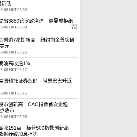
期新低
08-08 HKT 06:39
提出3850镑罗致洛迪 遭曼城拒绝
08-08 HKT 06:38
金创逾7星期新高 纽约期金曾突破
0美元
08-08 HKT 06:25
期油高收逾1%
08-08 HKT 06:17
美国预托证券造好 阿里巴巴升近
08-08 HKT 06:15
股市创新高 CAC指数首次企稳
0点收市
08-08 HKT 05:55
高收151点 标普500指数创新高
数据纾缓加息担忧