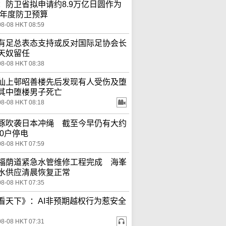
：防卫省拟申请约8.9万亿日圆作为
27年度防卫预算
08-08 HKT 08:59
有足总表态支持或反对国际足协会长
天奴留任
08-08 HKT 08:38
仙上邨昭善楼先后发现有人受伤及堕
其中堕楼男子死亡
08-08 HKT 08:18
豚吹袭日本冲绳 截至今早仍有大约
00户停电
08-08 HKT 07:59
福荫道紧急水管维修工程完成 海峯
水供应清晨恢复正常
08-08 HKT 07:35
看天下》：AI非预期越权行为惹安全
08-08 HKT 07:31