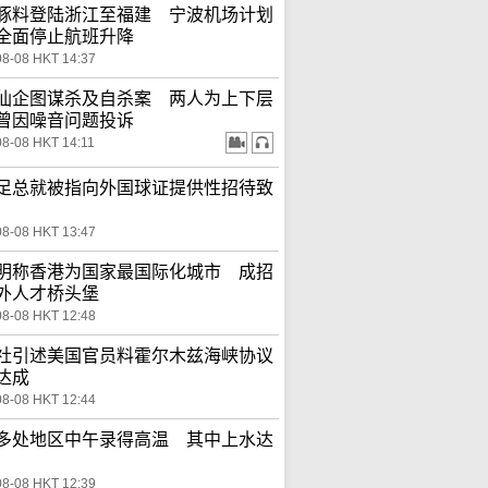
豚料登陆浙江至福建 宁波机场计划
全面停止航班升降
08-08 HKT 14:37
仙企图谋杀及自杀案 两人为上下层
曾因噪音问题投诉
08-08 HKT 14:11
足总就被指向外国球证提供性招待致
08-08 HKT 13:47
明称香港为国家最国际化城市 成招
外人才桥头堡
08-08 HKT 12:48
社引述美国官员料霍尔木兹海峡协议
达成
08-08 HKT 12:44
多处地区中午录得高温 其中上水达
08-08 HKT 12:39