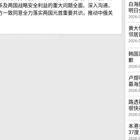
白海
系及两国战略安全利益的重大问题全面、深入沟通，
明日
方一致同意全力落实两国元首重要共识，推动中俄关
2026-
。
黄大
邻居
和战略协作向更高质量迈进
2026-
韩国
歉
2026-
卢煜
募海
2026-
路透
很快
2026-
本港
37度
2026-