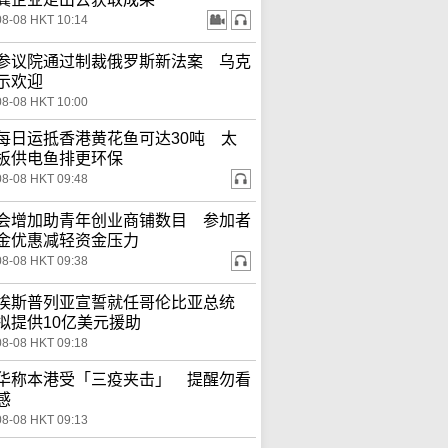
08-08 HKT 10:14
参议院通过制裁俄罗斯新法案 乌克
示欢迎
08-08 HKT 10:00
每日运抵香港黄花鱼可达30吨 太
板供电鱼排更环保
08-08 HKT 09:48
会增加助青年创业商铺数目 参加者
金优惠减轻资金压力
08-08 HKT 09:38
埃斯普列亚宣誓就任哥伦比亚总统
拟提供10亿美元援助
08-08 HKT 09:18
华称本港受「三疫夹击」 提醒勿看
感
08-08 HKT 09:13