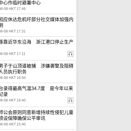
中心作临时避暑中心
08-08 HKT 17:46
因应休达危机吁部分社交媒体加强内
测
08-08 HKT 17:31
豚靠近华东沿海 浙江港口停止生产
08-08 HKT 17:11
男子于山顶道被捕 涉嫌袭警及阻碍
人员执行职务
08-08 HKT 16:50
台录得最高气温34.7度 是今年以来
纪录
08-08 HKT 16:40
师公会原则同意新增持续性侵犯儿童
须设保障确保公平审讯
08-08 HKT 15:40