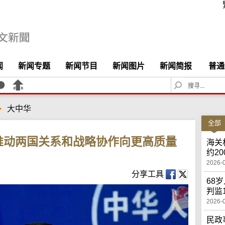
闻
新闻专题
新闻节目
新闻图片
新闻简报
普通
S
e
a
大中华
r
c
全部
h
推动两国关系和战略协作向更高质量
海关
约2
2026-
分享工具
68
判监
2026-
民政