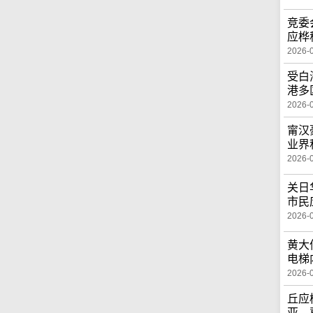
竞委
应桦
2026-
受白
港多
2026-
甯汉
业界
2026-
关日
市民
2026-
黄大
电梯
2026-
丘应
亚 