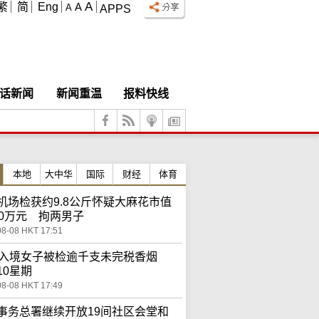
A
繁
简
Eng
A
A
APPS
话新闻
新闻重温
报料快线
本地
大中华
国际
财经
体育
机场检获约9.8公斤怀疑大麻花市值
00万元 拘两男子
08-08 HKT 17:51
岁入境女子被检逾千支未完税香烟
10星期
08-08 HKT 17:49
事务总署继续开放19间社区会堂和