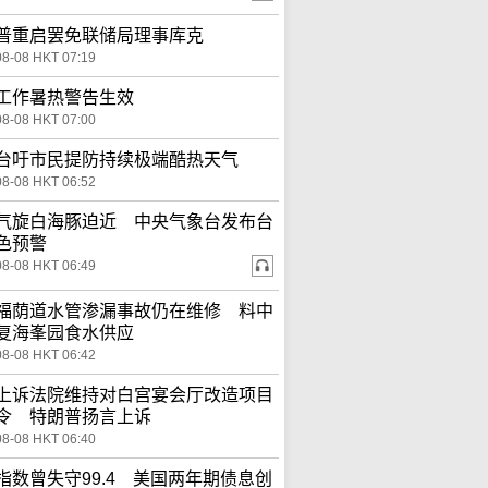
普重启罢免联储局理事库克
08-08 HKT 07:19
工作暑热警告生效
08-08 HKT 07:00
台吁市民提防持续极端酷热天气
08-08 HKT 06:52
气旋白海豚迫近 中央气象台发布台
色预警
08-08 HKT 06:49
福荫道水管渗漏事故仍在维修 料中
复海峯园食水供应
08-08 HKT 06:42
上诉法院维持对白宫宴会厅改造项目
令 特朗普扬言上诉
08-08 HKT 06:40
指数曾失守99.4 美国两年期债息创