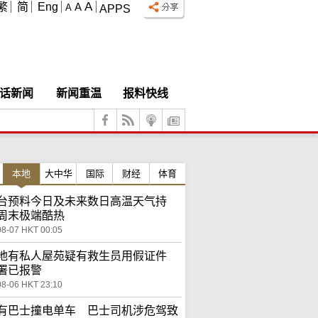
A
繁
简
Eng
A
A
APPS
话新闻
新闻重温
报料快线
本地
大中华
国际
财经
体育
台预料今日及未来数日高温天气持
周末极端酷热
08-07 HKT 00:05
地有私人屋苑疑有救生员用假证件
署已报警
08-06 HKT 23:10
有巴士撞电单车 巴士司机涉危驾致