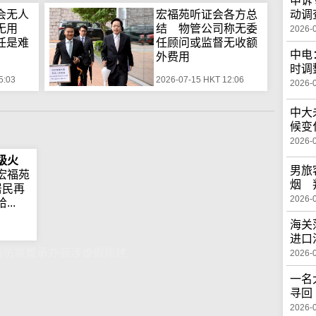
申诉
动调
会无人
宏福苑听证会各方总
钟无用
结 物管公司称无委
2026-
任是难
任顾问或监督无收额
中电
外费用
时调
5:03
2026-07-15 HKT 12:06
2026-
中大
候变
2026-
级火
男旅
宏福苑
烟 
居民再
2026-
..
海关
进口
消防装置承办商涉虚假陈述
2026-
一名
寻回
2026-