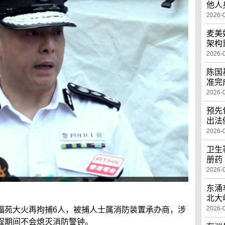
他人
2026-
麦美
架构
2026-
陈国
准完
2026-
预先
出法
2026-
卫生
册药
2026-
东涌
北大
2026-
福苑大火再拘捕6人，被捕人士属消防装置承办商，涉
程期间不会熄灭消防警钟。