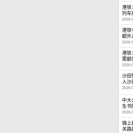
港铁
列车
2026-
港铁
额外
2026-
港铁
需额
2026-
沙田
入沙
2026-
中大
生书
2026-
锦上
关路