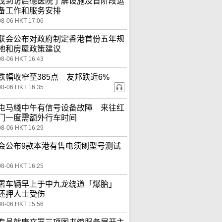
茂到访启德医院了解设施及首阶段运
备工作和服务安排
08-06 HKT 17:06
联会公布对政府制定香港首份五年规
地和房屋政策建议
08-06 HKT 16:43
跌幅收窄至385点 友邦跌近6%
08-06 HKT 16:35
屯马綫中午有信号设备故障 来往红
门一度需额外行车时间
08-06 HKT 16:29
会公布9款本港有售电须刨型号测试
08-06 HKT 16:25
署车辆早上于中九龙绕道「爆胎」
还押人士受伤
08-06 HKT 15:56