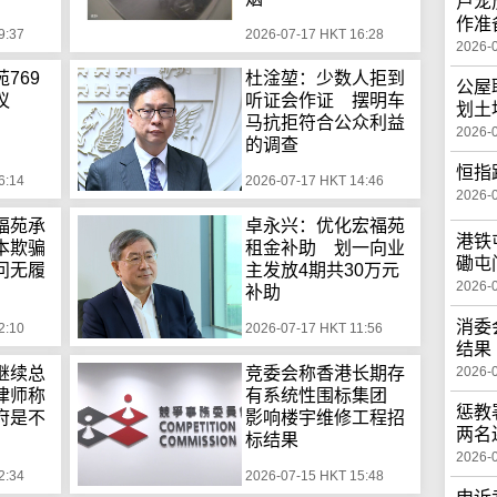
卢宠
作准
9:37
2026-07-17 HKT 16:28
2026-
769
杜淦堃：少数人拒到
公屋
议
听证会作证 摆明车
划土
马抗拒符合公众利益
2026-
的调查
恒指
6:14
2026-07-17 HKT 14:46
2026-
福苑承
卓永兴：优化宏福苑
港铁
本欺骗
租金补助 划一向业
磡屯
问无履
主发放4期共30万元
2026-
补助
消委
2:10
2026-07-17 HKT 11:56
结果
继续总
竞委会称香港长期存
2026-
律师称
有系统性围标集团
惩教
府是不
影响楼宇维修工程招
两名
标结果
2026-
2:34
2026-07-15 HKT 15:48