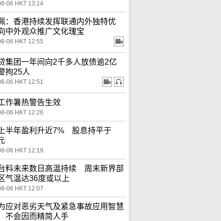
08-06 HKT 13:14
佩：香港持续发挥联通内外独特优
向中外观众推广文化瑰宝
08-06 HKT 12:55
贷集团一年间向2千多人放债逾2亿
警拘25人
08-06 HKT 12:51
工作暑热警告生效
08-06 HKT 12:26
上半年盈利升近7% 股息持平于
3元
08-06 HKT 12:19
台料未来数日高温持续 周末新界部
区气温达36度或以上
08-06 HKT 12:07
为应对恶劣天气及紧急事故应用智慧
 不会因而精简人手