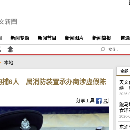
闻
新闻专题
新闻节目
新闻图片
新闻简报
普通
S
e
a
本地
r
c
全部
h
拘捕6人 属消防装置承办商涉虚假陈
天文
续 
2026-
分享工具
跑马
食环
2026-
东涌