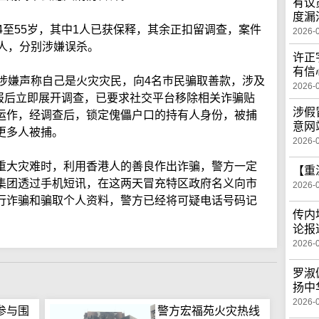
有议
度漏
4至55岁，其中1人已获保释，其余正扣留调查，案件
2026-
5人，分别涉嫌误杀。
许正
有信
，涉嫌声称自己是火灾灾民，向4名巿民骗取善款，涉及
2026-
接报后立即展开调查，已要求社交平台移除相关诈骗贴
涉假
运作，经调查后，锁定傀儡户口的持有人身份，被捕
意网
更多人被捕。
2026-
重大灾难时，利用香港人的善良作出诈骗，警方一定
【重
集团透过手机短讯，在这两天冒充特区政府名义向市
2026-
行诈骗和骗取个人资料，警方已经将可疑电话号码记
传内
论报
2026-
罗淑
扬中
2026-
参与围
警方宏福苑火灾热线