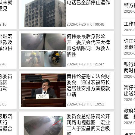
从未就
电话已全部停止运作
警方
意见
2026-
工作
2:10
2026-07-26 HKT 09:48
2026-
处理宏
何伟豪最后身影公
许正
退款及
开 委员会代表大律
类似
单位供
师总结陈词：为救人
2026-
牺牲
银行
9:48
2026-07-17 HKT 21:47
两时
称委员
黄伟纶感谢立法会财
2026-
致成因
委会 通过宏福苑长
湾仔
行动
远居住安排方案拨款
出送
申请
2026-
0:03
2026-07-17 HKT 19:52
政府
汲取沉
委员会总结陈词公开
厘 
实行
闭路电视截图 宏业
2026-
者最合
工人于宏昌阁天台吸
烟