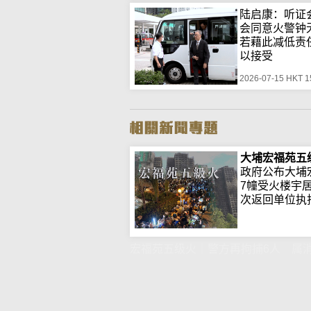
陆启康：听证
会同意火警
若藉此减低责
以接受
2026-07-15 HKT 1
大埔宏福苑五
政府公布大埔
7幢受火楼宇
次返回单位执拾.
宏福苑五级火｜警方再拘捕6人 属