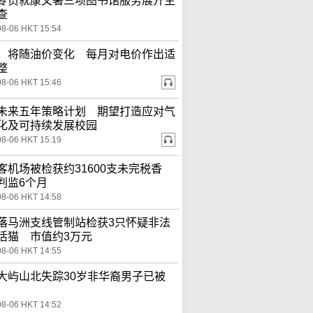
专员就康文署三项图书馆服务展开主
查
08-06 HKT 15:54
：将随油价变化 每月对电价作出适
整
08-06 HKT 15:46
未来五年策略计划 期望打造应对气
化及可持续发展校园
08-06 HKT 15:19
客机场被检获约31600支未完税香
判监6个月
08-06 HKT 14:58
落马洲支线管制站检获3只怀疑非法
活猫 市值约3万元
08-06 HKT 14:55
大屿山北失踪30岁非华裔男子已被
08-06 HKT 14:52