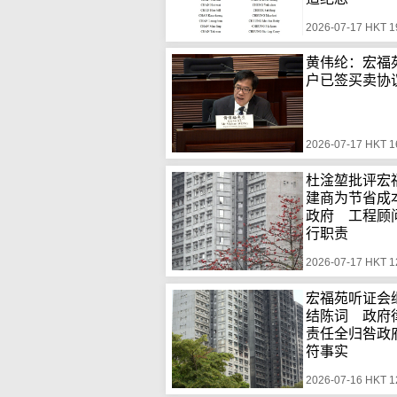
2026-07-17 HKT 1
黄伟纶：宏福苑
户已签买卖协
2026-07-17 HKT 1
杜淦堃批评宏
建商为节省成
政府 工程顾
行职责
2026-07-17 HKT 1
宏福苑听证会
结陈词 政府
责任全归咎政
符事实
2026-07-16 HKT 1