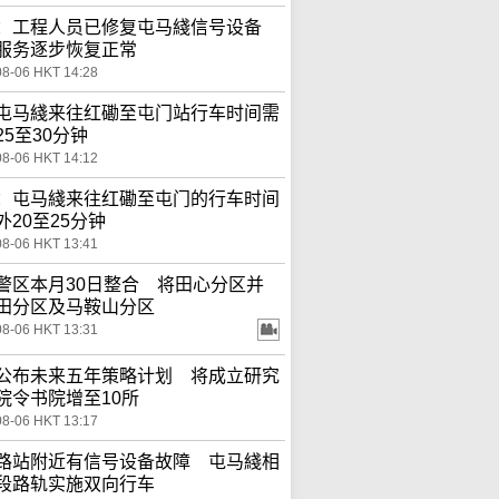
：工程人员已修复屯马綫信号设备
服务逐步恢复正常
08-06 HKT 14:28
屯马綫来往红磡至屯门站行车时间需
25至30分钟
08-06 HKT 14:12
：屯马綫来往红磡至屯门的行车时间
外20至25分钟
08-06 HKT 13:41
警区本月30日整合 将田心分区并
田分区及马鞍山分区
08-06 HKT 13:31
公布未来五年策略计划 将成立研究
院令书院增至10所
08-06 HKT 13:17
路站附近有信号设备故障 屯马綫相
段路轨实施双向行车