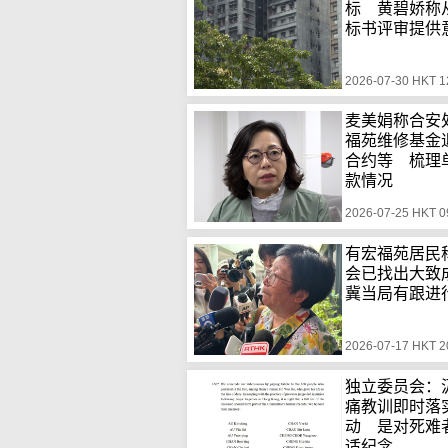
标 黄碧娇称
标书评审提供
2026-07-30 HKT 1
麦美娟称合安
福苑维修基金
合约等 梳理
款情况
2026-07-25 HKT 0
有宏福苑居民
会已找出大
冀当局有跟进
2026-07-17 HKT 2
独立委员会：
痛教训即时落
动 是对死难
适纪念