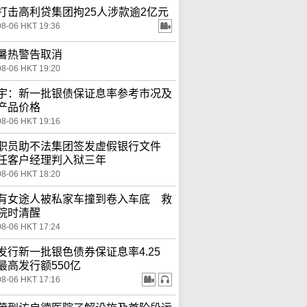
打击高利贷集团拘25人涉款逾2亿元
08-06 HKT 19:36
暑热警告取消
08-06 HKT 19:20
宇：新一批银债保证息率参考市况及
产品价格
08-06 HKT 19:16
职员助不法集团签发虚假银行文件
任客户经理判入狱三年
08-06 HKT 18:20
有女途人被私家车撞到卷入车底 救
院时清醒
08-06 HKT 17:24
发行新一批银色债券保证息率4.25
最高发行额550亿
08-06 HKT 17:16