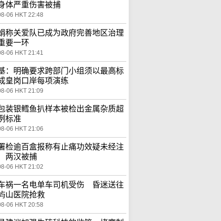
身体严重伤害被捕
08-06 HKT 22:48
娟称关爱队已成为政府完善地区治理
重要一环
08-06 HKT 21:41
基：明确要求跨部门小组须以最高标
成皇岗口岸每项演练
08-06 HKT 21:09
包装银鳕鱼扒样本被检出金属杂质超
例标准
08-06 HKT 21:06
署检逾百盒报称有止痛功效疑未经注
 两汉被捕
08-06 HKT 21:02
车祸一名电单车司机受伤 昏迷送往
屿山医院抢救
08-06 HKT 20:58