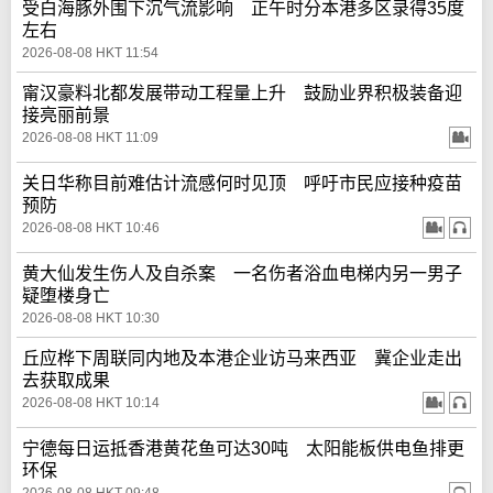
受白海豚外围下沉气流影响 正午时分本港多区录得35度
左右
2026-08-08 HKT 11:54
甯汉豪料北都发展带动工程量上升 鼓励业界积极装备迎
接亮丽前景
2026-08-08 HKT 11:09
关日华称目前难估计流感何时见顶 呼吁市民应接种疫苗
预防
2026-08-08 HKT 10:46
黄大仙发生伤人及自杀案 一名伤者浴血电梯内另一男子
疑堕楼身亡
2026-08-08 HKT 10:30
丘应桦下周联同内地及本港企业访马来西亚 冀企业走出
去获取成果
2026-08-08 HKT 10:14
宁德每日运抵香港黄花鱼可达30吨 太阳能板供电鱼排更
环保