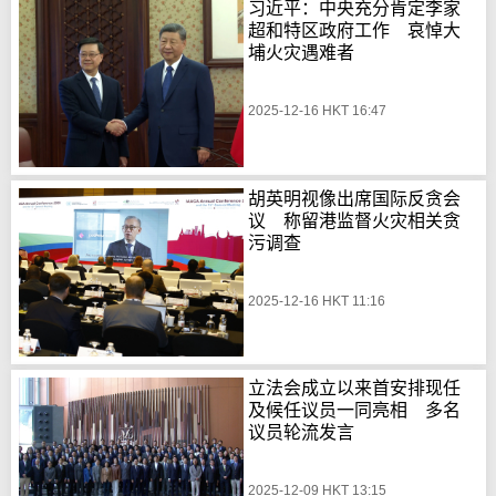
习近平：中央充分肯定李家
超和特区政府工作 哀悼大
埔火灾遇难者
2025-12-16 HKT 16:47
胡英明视像出席国际反贪会
议 称留港监督火灾相关贪
污调查
2025-12-16 HKT 11:16
立法会成立以来首安排现任
及候任议员一同亮相 多名
议员轮流发言
2025-12-09 HKT 13:15