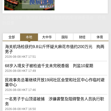
立法会选举｜陈茂波去信辖下监管机构和谘询委员会 吁踊
跃投票
全部
本地
大中华
国际
财经
体育
海关机场检获约9.8公斤怀疑大麻花市值约200万元 拘两
男子
2026-08-08 HKT 17:51
68岁入境女子被检逾千支未完税香烟 判监10星期
2026-08-08 HKT 17:49
民政事务总署继续开放19间社区会堂和社区中心作临时避
暑中心
2026-08-08 HKT 17:46
一名男子于山顶道被捕 涉嫌袭警及阻碍警务人员执行职
务
2026-08-08 HKT 16:50