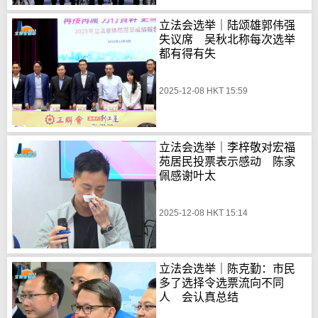
立法会选举｜陆颂雄郭伟强
失议席 吴秋北称每次选举
都有得有失
2025-12-08 HKT 15:59
立法会选举｜李梓敬对宏福
苑居民投票表示感动 陈家
佩感谢叶太
2025-12-08 HKT 15:14
立法会选举｜陈克勤：市民
多了选择令选票流向不同
人 会认真总结