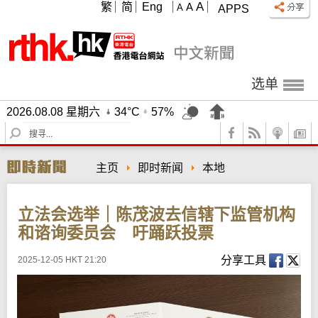
A
繁
简
Eng
A
A
APPS
选单
2026.08.08 星期六
34°C
57%
S
e
a
主页
即时新闻
本地
r
c
h
立法会选举｜陈茂波去信辖下监管机构
和谘询委员会 吁踊跃投票
分享工具
2025-12-05 HKT 21:20