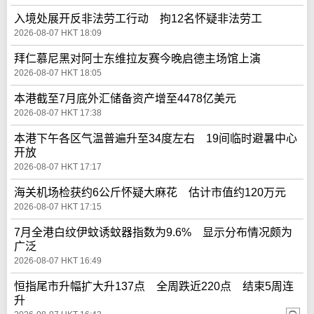
入境处展开反非法劳工行动 拘12名怀疑非法劳工
2026-08-07 HKT 18:09
拜仁慕尼黑对阿士东维拉友赛今晚启德主场馆上演
2026-08-07 HKT 18:05
本港截至7月底外汇储备资产增至4478亿美元
2026-08-07 HKT 17:38
本港下午各区气温普遍升至34度左右 19间临时避暑中心
开放
2026-08-07 HKT 17:17
海关机场检获约6公斤怀疑大麻花 估计市值约120万元
2026-08-07 HKT 17:15
7月全港白纹伊蚊诱蚊器指数为9.6% 显示分布情况颇为
广泛
2026-08-07 HKT 16:49
恒指尾市升幅扩大升137点 全周跌近220点 结束5周连
升