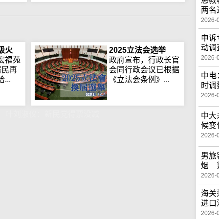
惩教
两名
2026-
申诉
动调
级火
2025立法会选举
2026-
宏福苑
政府宣布，行政长官
居民再
会同行政会议已根据
中电
..
《立法会条例》...
时调
2026-
 叶刘淑仪：新民党得票没减
中大
候变
2026-
男旅
烟 
2026-
海关
进口
2026-