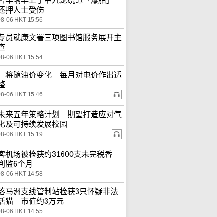
署车辆早上于中九龙绕道「爆胎」
还押人士受伤
08-06 HKT 15:56
专员就康文署三项图书馆服务展开主
查
08-06 HKT 15:54
：将随油价变化 每月对电价作出适
整
08-06 HKT 15:46
未来五年策略计划 期望打造应对气
化及可持续发展校园
08-06 HKT 15:19
客机场被检获约31600支未完税香
判监6个月
08-06 HKT 14:58
落马洲支线管制站检获3只怀疑非法
活猫 市值约3万元
08-06 HKT 14:55