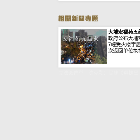
大埔宏福苑五
政府公布大埔
7幢受火楼宇
次返回单位执拾.
立法会选举｜陈克勤：民建联遭抹黑