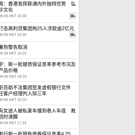
佩：香港发挥联通内外独特优势 弘
华文化
08-06 HKT 19:38
打击高利贷集团拘25人涉款逾2亿元
08-06 HKT 19:36
暑热警告取消
08-06 HKT 19:20
宇：新一批银债保证息率参考市况及
产品价格
08-06 HKT 19:16
职员助不法集团签发虚假银行文件
任客户经理判入狱三年
08-06 HKT 18:20
有女途人被私家车撞到卷入车底 救
院时清醒
08-06 HKT 17:24
发行新一批银色债券保证息率4.25