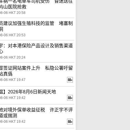
车祸一名电单车司机受伤 昏迷送往
屿山医院抢救
08-06 HKT 20:58
员建议加强生殖科技的监管 堵塞制
洞
08-06 HKT 20:53
宇：对本港保险产品设计及销售渠道
心
08-06 HKT 20:24
冒签证网站案件上升 私隐公署吁留
站真僞
08-06 HKT 19:47
温】2026年8月6日新闻天地
08-06 HKT 19:42
地对境外保单收益征税 许正宇不评
道或揣测
08-06 HKT 19:42