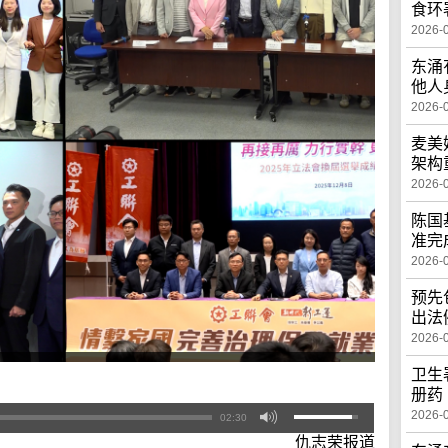
食环
2026-
东涌
他人
2026-
麦美
架构
2026-
陈国
准完
2026-
预先
出法
2026-
卫生
册药
2026-
02:30
仇志荣报道