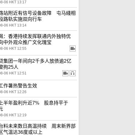
08-06 HKT 13:17
路站附近有信号设备故障 屯马綫相
段路轨实施双向行车
08-06 HKT 13:14
佩：香港持续发挥联通内外独特优
向中外观众推广文化瑰宝
08-06 HKT 12:55
贷集团一年间向2千多人放债逾2亿
警拘25人
08-06 HKT 12:51
工作暑热警告生效
08-06 HKT 12:26
上半年盈利升近7% 股息持平于
3元
08-06 HKT 12:19
台料未来数日高温持续 周末新界部
区气温达36度或以上