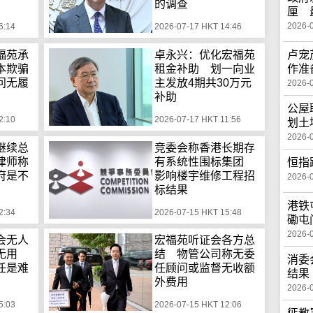
的调查
厘 
2026-
6:14
2026-07-17 HKT 14:46
卢宠
福苑承
卓永兴：优化宏福苑
作准
本欺骗
租金补助 划一向业
问无履
主发放4期共30万元
2026-
补助
公屋
2:10
2026-07-17 HKT 11:56
划土
2026-
继续总
竞委会称香港长期存
律师称
有系统性围标集团
恒指
府是不
影响楼宇维修工程招
2026-
标结果
港铁
2:34
2026-07-15 HKT 15:48
磡屯
2026-
会无人
宏福苑听证会各方总
钟无用
结 物管公司称无委
消委
任是难
任顾问或监督无收额
结果
外费用
2026-
5:03
2026-07-15 HKT 12:06