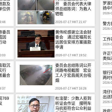
罗淑
退款及
开 委员会代表大律
扬中
单位供
师总结陈词：为救人
2026-
牺牲
9:48
2026-07-17 HKT 21:47
警方
2026-
称委员
黄伟纶感谢立法会财
致成因
委会 通过宏福苑长
工作
行动
远居住安排方案拨款
2026-
申请
许正
0:03
2026-07-17 HKT 19:52
类似
2026-
汲取沉
委员会总结陈词公开
实行
闭路电视截图 宏业
银行
者最合
工人于宏昌阁天台吸
两时
烟
2026-
9:37
2026-07-17 HKT 16:28
湾仔
出送
769
杜淦堃：少数人拒到
2026-
议
听证会作证 摆明车
马抗拒符合公众利益
政府