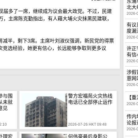
东涌
北大
比现届多了一席，继续成为议会最大政党。不过，民建
2026-
5万，主席陈克勤指出，有人藉大埔火灾抹黑民建联，
有议
度漏
2026-
将减半，剩下3席。主席叶刘淑仪强调，新民党的得票
次竞选经验，她更有信心，长远能够争取到更多议
许正
有信
2026-
涉假
意网
2026-
参与围
警方宏福苑火灾热线
【重
从未就
电话已全部停止运作
2026-
意见
传内
论报
2:10
2026-07-26 HKT 09:48
2026-
处理宏
何伟豪最后身影公