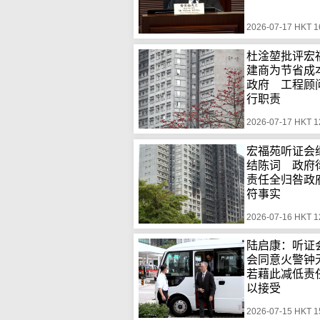
2026-07-17 HKT 1
杜淦堃批评宏
建商为节省成
政府 工程顾
行职责
2026-07-17 HKT 1
宏福苑听证会
结陈词 政府
责任全归咎政
符事实
2026-07-16 HKT 1
陆启康：听证
会同意火警
若藉此减低责
以接受
2026-07-15 HKT 1