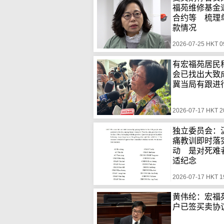
福苑维修基金
合约等 梳理
款情况
2026-07-25 HKT 0
有宏福苑居民
会已找出大
冀当局有跟进
2026-07-17 HKT 2
独立委员会：
痛教训即时落
动 是对死难
适纪念
2026-07-17 HKT 1
黄伟纶：宏福苑
户已签买卖协