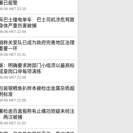
署已报警
08-06 HKT 23:10
有巴士撞电单车 巴士司机涉危驾致
身体严重伤害被捕
08-06 HKT 22:48
娟称关爱队已成为政府完善地区治理
重要一环
08-06 HKT 21:41
基：明确要求跨部门小组须以最高标
成皇岗口岸每项演练
08-06 HKT 21:09
包装银鳕鱼扒样本被检出金属杂质超
例标准
08-06 HKT 21:06
署检逾百盒报称有止痛功效疑未经注
 两汉被捕
08-06 HKT 21:02