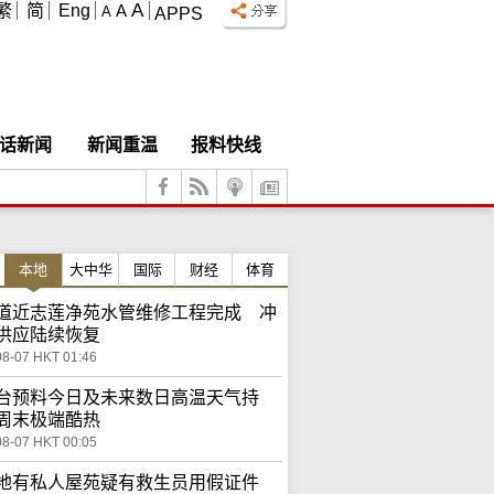
A
繁
简
Eng
A
A
APPS
话新闻
新闻重温
报料快线
本地
大中华
国际
财经
体育
道近志莲净苑水管维修工程完成 冲
供应陆续恢复
08-07 HKT 01:46
台预料今日及未来数日高温天气持
周末极端酷热
08-07 HKT 00:05
地有私人屋苑疑有救生员用假证件