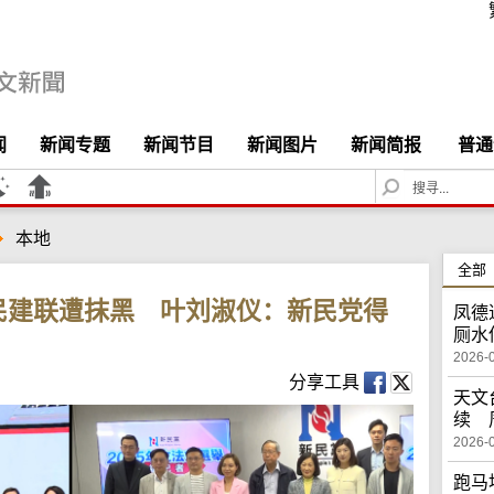
闻
新闻专题
新闻节目
新闻图片
新闻简报
普通
S
e
a
本地
r
c
全部
h
民建联遭抹黑 叶刘淑仪：新民党得
凤德
厕水
2026-
分享工具
天文
续 
2026-
跑马