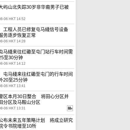
大屿山北失踪30岁非华裔男子已被
08-06 HKT 14:52
：工程人员已修复屯马綫信号设备
服务逐步恢复正常
08-06 HKT 14:28
屯马綫来往红磡至屯门站行车时间需
25至30分钟
08-06 HKT 14:12
：屯马綫来往红磡至屯门的行车时间
外20至25分钟
08-06 HKT 13:41
警区本月30日整合 将田心分区并
田分区及马鞍山分区
08-06 HKT 13:31
公布未来五年策略计划 将成立研究
院令书院增至10所