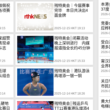
本港
淑佩祝
残特奥会｜今届赛事
37度
各项赛
完毕 本日共决出4
2026-
面金牌
竞委
应桦
9:15
2025-12-15 HKT 19:13
2026-
家超赞
残特奥会│闭幕活动
受白
表现卓
晚上深圳进行 内媒
港多
斗志
报道指全长约45分钟
2026-
甯汉
7:25
2025-12-15 HKT 15:33
业界
毛球
残特奥会｜港队游泳
2026-
队组合
再增添一银一铜
关日
市民
2026-
0:14
2025-12-14 HKT 18:26
黄大
队硬地
残特奥会│残运乒乓
电梯
比赛日
TT11赛事港队增添4