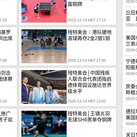
2026-
面铜牌
丘应
亚 
7:29
2025-12-14 HKT 17:13
2026-
国基罗
残特奥会｜港队硬地
美国
圳出席
滚球再夺2金2银1铜
兰表
2026-
7:08
2025-12-14 HKT 17:00
宁德
阳能
椅剑击
残特奥会│中国残疾
2026-
团体赛
人联合会代表团指启
德体育园设施达世界
房委
级水平
称租
2026-
6:24
2025-12-14 HKT 13:00
德拉
队挫广
残特奥会│王镇炎羽
美国
男子双
毛球SH6男单夺铜牌
2026-
关日