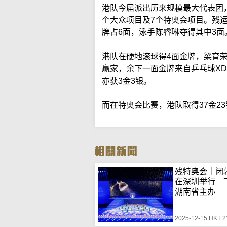
港队今届派出历来规模最大代表团，
个大众项目及7个特奥会项目。残
牌占6面，泳手陈睿琳夺得其中3面
港队在硬地滚球得4面金牌，梁育荣
赢家，余下一面金牌来自乒乓球XD
亦获3金3银。
而在特奥会比赛，港队取得37金23
残特奥会｜闭
在深圳举行 
湖南省主办
2025-12-15 HKT 2