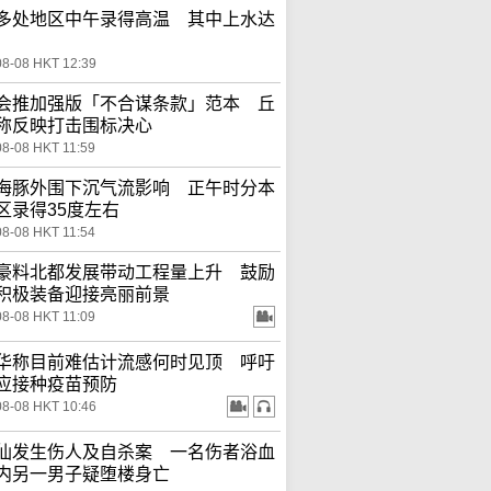
多处地区中午录得高温 其中上水达
08-08 HKT 12:39
会推加强版「不合谋条款」范本 丘
称反映打击围标决心
08-08 HKT 11:59
海豚外围下沉气流影响 正午时分本
区录得35度左右
08-08 HKT 11:54
豪料北都发展带动工程量上升 鼓励
积极装备迎接亮丽前景
08-08 HKT 11:09
华称目前难估计流感何时见顶 呼吁
应接种疫苗预防
08-08 HKT 10:46
仙发生伤人及自杀案 一名伤者浴血
内另一男子疑堕楼身亡