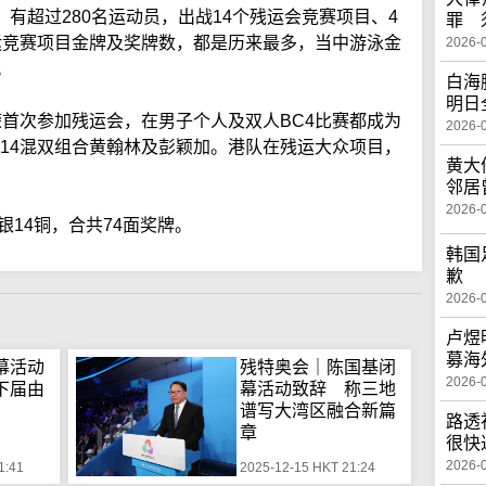
有超过280名运动员，出战14个残运会竞赛项目、4
罪 
运竞赛项目金牌及奖牌数，都是历来最多，当中游泳金
2026-
。
白海
明日
首次参加残运会，在男子个人及双人BC4比赛都成为
2026-
14混双组合黄翰林及彭颖加。港队在残运大众项目，
黄大
邻居
2026-
银14铜，合共74面奖牌。
韩国
歉
2026-
卢煜
募海
幕活动
残特奥会｜陈国基闭
2026-
下届由
幕活动致辞 称三地
谱写大湾区融合新篇
路透
章
很快
2026-
1:41
2025-12-15 HKT 21:24