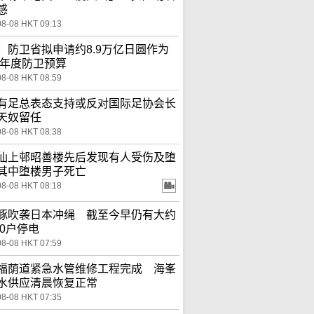
感
08-08 HKT 09:13
：防卫省拟申请约8.9万亿日圆作为
27年度防卫预算
08-08 HKT 08:59
有足总表态支持或反对国际足协会长
天奴留任
08-08 HKT 08:38
仙上邨昭善楼先后发现有人受伤及堕
其中堕楼男子死亡
08-08 HKT 08:18
豚吹袭日本冲绳 截至今早仍有大约
00户停电
08-08 HKT 07:59
福荫道紧急水管维修工程完成 海峯
水供应清晨恢复正常
08-08 HKT 07:35