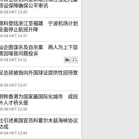
须设保障确保公平审讯
08-08 HKT 15:40
豚料登陆浙江至福建 宁波机场计划
全面停止航班升降
08-08 HKT 14:37
仙企图谋杀及自杀案 两人为上下层
曾因噪音问题投诉
08-08 HKT 14:11
足总就被指向外国球证提供性招待致
08-08 HKT 13:47
明称香港为国家最国际化城市 成招
外人才桥头堡
08-08 HKT 12:48
社引述美国官员料霍尔木兹海峡协议
达成
08-08 HKT 12:44