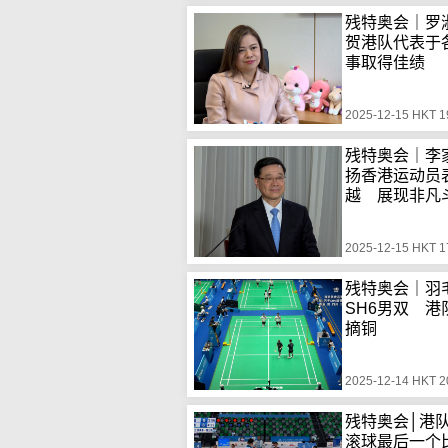
残特奥会｜罗
贺港队代表于
事取得佳绩
2025-12-15 HKT 1
残特奥会｜李
扬香港运动员
越 展现非凡
2025-12-15 HKT 1
残特奥会｜羽
SH6男双 港
摘铜
2025-12-14 HKT 2
残特奥会│港
滚球最后一个