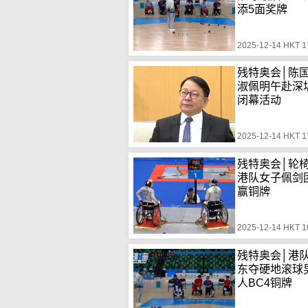
添5面奖牌
2025-12-14 HKT 1
残特奥会│陈
淑佩明午赴深
闭幕活动
2025-12-14 HKT 1
残特奥会│轮
港队女子佩剑
赢铜牌
2025-12-14 HKT 1
残特奥会│港
东夺硬地滚球
人BC4铜牌