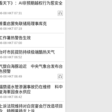
看天下》：AI非预期越权行为惹安全
08-08 HKT 07:31
普重启罢免联储局理事库克
08-08 HKT 07:19
工作暑热警告生效
08-08 HKT 07:00
台吁市民提防持续极端酷热天气
08-08 HKT 06:52
气旋白海豚迫近 中央气象台发布台
色预警
08-08 HKT 06:49
福荫道水管渗漏事故仍在维修 料中
复海峯园食水供应
08-08 HKT 06:42
上诉法院维持对白宫宴会厅改造项目
令 特朗普扬言上诉