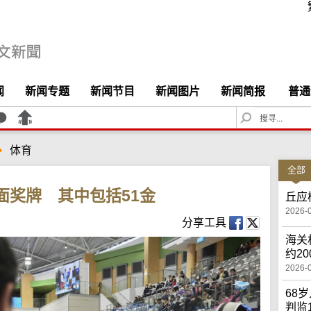
闻
新闻专题
新闻节目
新闻图片
新闻简报
普通
S
e
a
体育
r
c
全部
h
面奖牌 其中包括51金
丘应
2026-
分享工具
海关
约2
2026-
68
判监