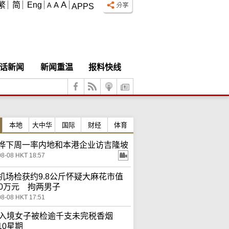
A
繁
简
Eng
A
A
APPS
话新闻
新闻重温
报料快线
本地
大中华
国际
财经
体育
桦下周一率内地和本港企业访吉隆坡
08-08 HKT 18:57
机场检获约9.8公斤怀疑大麻花市值
00万元 拘两男子
08-08 HKT 17:51
岁入境女子被检逾千支未完税香烟
10星期