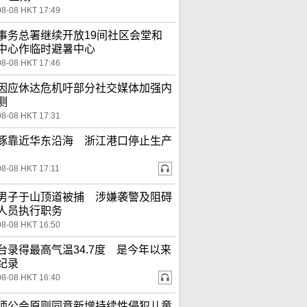
08-08 HKT 17:49
事务总署继续开放19间社区会堂和
中心作临时避暑中心
08-08 HKT 17:46
因应休达危机吁部分社交媒体加强内
测
08-08 HKT 17:31
豚靠近华东沿海 浙江港口停止生产
08-08 HKT 17:11
男子于山顶道被捕 涉嫌袭警及阻碍
人员执行职务
08-08 HKT 16:50
台录得最高气温34.7度 是今年以来
纪录
08-08 HKT 16:40
师公会原则同意新增持续性侵犯儿童