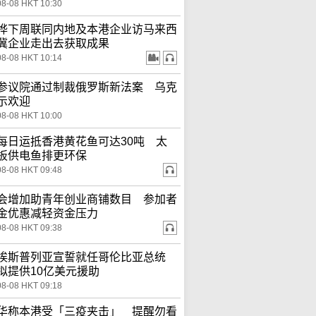
08-08 HKT 10:30
桦下周联同内地及本港企业访马来西
冀企业走出去获取成果
08-08 HKT 10:14
参议院通过制裁俄罗斯新法案 乌克
示欢迎
08-08 HKT 10:00
每日运抵香港黄花鱼可达30吨 太
板供电鱼排更环保
08-08 HKT 09:48
会增加助青年创业商铺数目 参加者
金优惠减轻资金压力
08-08 HKT 09:38
埃斯普列亚宣誓就任哥伦比亚总统
拟提供10亿美元援助
08-08 HKT 09:18
华称本港受「三疫夹击」 提醒勿看