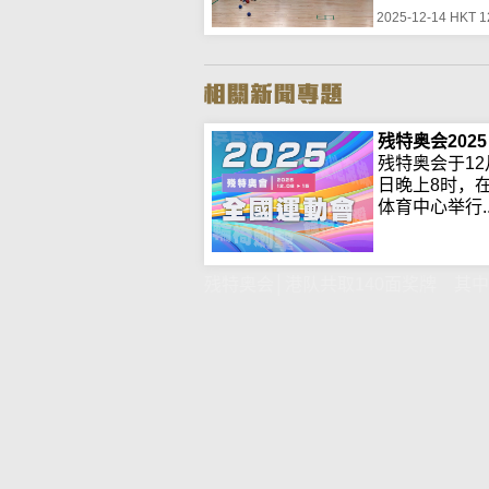
2025-12-14 HKT 1
残特奥会2025
残特奥会于12
日晚上8时，
体育中心举行..
残特奥会│港队共取140面奖牌 其中