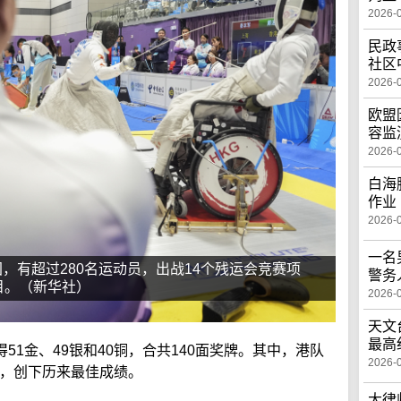
2026-
民政
社区
2026-
欧盟
容监
2026-
白海
作业
2026-
一名
，有超过280名运动员，出战14个残运会竞赛项
警务
目。（新华社）
2026-
天文
最高
1金、49银和40铜，合共140面奖牌。其中，港队
2026-
铜，创下历来最佳成绩。
大律