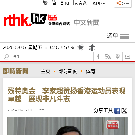
A
繁
简
Eng
A
A
APPS
选单
2026.08.07 星期五
34°C
57%
S
e
a
主页
即时新闻
体育
r
c
h
残特奥会｜李家超赞扬香港运动员表现
卓越 展现非凡斗志
分享工具
2025-12-15 HKT 17:25