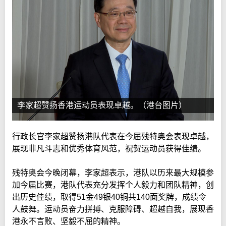
李家超赞扬香港运动员表现卓越。（港台图片）
行政长官李家超赞扬港队代表在今届残特奥会表现卓越，
展现非凡斗志和优秀体育风范，祝贺运动员获得佳绩。
残特奥会今晚闭幕，李家超表示，港队以历来最大规模参
加今届比赛，港队代表充分发挥个人毅力和团队精神，创
出历史佳绩，取得51金49银40铜共140面奖牌，成绩令
人鼓舞。运动员奋力拼搏、克服障碍、超越自我，展现香
港永不言败、坚毅不屈的精神。