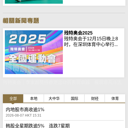
残特奥会2025
残特奥会于12月15日晚上8
时，在深圳体育中心举行...
残特奥会｜李家超赞扬香港运动员表现卓越 展现非凡斗志
全部
本地
大中华
国际
财经
体育
内地股市高收逾1%
2026-08-07 HKT 15:31
韩股全星期跌逾5% 连跌7星期