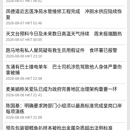
2026-08-07 HKT 06:52
凤德道近志莲净苑水管维修工程完成 冲厕水供应陆续恢
复
2026-08-07 HKT 01:46
天文台预料今日及未来数日高温天气持续 周末极端酷热
2026-08-07 HKT 00:05
跑马地有私人屋苑疑有救生员用假证件 食环署已报警
2026-08-06 HKT 23:10
东涌有巴士撞电单车 巴士司机涉危驾致他人身体严重伤
害被捕
2026-08-06 HKT 22:48
麦美娟称关爱队已成为政府完善地区治理架构重要一环
2026-08-06 HKT 21:41
陈国基：明确要求跨部门小组须以最高标准完成皇岗口岸
每项演练
2026-08-06 HKT 21:09
预先包装银鳕鱼扒样本被检出金属杂质超出法例标准