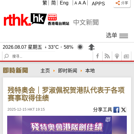
A
繁
简
Eng
A
A
APPS
选单
2026.08.07 星期五
33°C
58%
S
e
a
主页
即时新闻
本地
r
c
h
残特奥会｜罗淑佩祝贺港队代表于各项
赛事取得佳绩
分享工具
2025-12-15 HKT 19:15