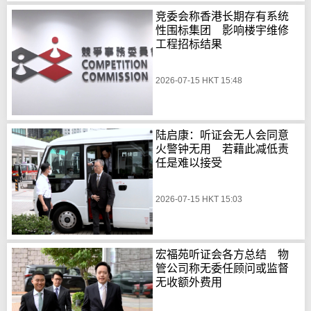
竞委会称香港长期存有系统
性围标集团 影响楼宇维修
工程招标结果
2026-07-15 HKT 15:48
陆启康：听证会无人会同意
火警钟无用 若藉此减低责
任是难以接受
2026-07-15 HKT 15:03
宏福苑听证会各方总结 物
管公司称无委任顾问或监督
无收额外费用