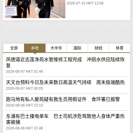
2026-07-15 HKT 12:06
胡英明视像出席国际反贪会议 称留港监督火灾相关贪污调
查
全部
本地
大中华
国际
财经
体育
凤德道近志莲净苑水管维修工程完成 冲厕水供应陆续恢
复
2026-08-07 HKT 01:46
天文台预料今日及未来数日高温天气持续 周末极端酷热
2026-08-07 HKT 00:05
跑马地有私人屋苑疑有救生员用假证件 食环署已报警
2026-08-06 HKT 23:10
东涌有巴士撞电单车 巴士司机涉危驾致他人身体严重伤
害被捕
2026-08-06 HKT 22:48