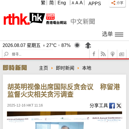
A
繁
简
Eng
A
A
APPS
选单
2026.08.07 星期五
27°C
87%
S
e
a
主页
即时新闻
本地
r
c
h
胡英明视像出席国际反贪会议 称留港
监督火灾相关贪污调查
分享工具
2025-12-16 HKT 11:16