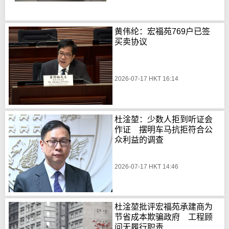
黄伟纶：宏福苑769户已签
买卖协议
2026-07-17 HKT 16:14
杜淦堃：少数人拒到听证会
作证 摆明车马抗拒符合公
众利益的调查
2026-07-17 HKT 14:46
杜淦堃批评宏福苑承建商为
节省成本欺骗政府 工程顾
问无履行职责