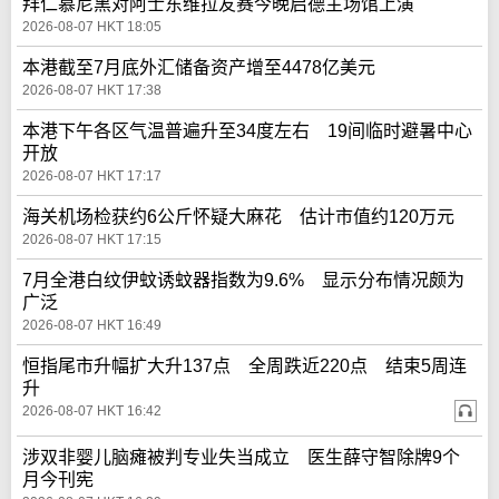
拜仁慕尼黑对阿士东维拉友赛今晚启德主场馆上演
2026-08-07 HKT 18:05
本港截至7月底外汇储备资产增至4478亿美元
2026-08-07 HKT 17:38
本港下午各区气温普遍升至34度左右 19间临时避暑中心
开放
2026-08-07 HKT 17:17
海关机场检获约6公斤怀疑大麻花 估计市值约120万元
2026-08-07 HKT 17:15
7月全港白纹伊蚊诱蚊器指数为9.6% 显示分布情况颇为
广泛
2026-08-07 HKT 16:49
恒指尾市升幅扩大升137点 全周跌近220点 结束5周连
升
2026-08-07 HKT 16:42
涉双非婴儿脑瘫被判专业失当成立 医生薛守智除牌9个
月今刊宪