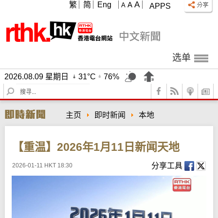
A
繁
简
Eng
A
A
APPS
选单
2026.08.09 星期日
31°C
76%
S
e
a
主页
即时新闻
本地
r
c
h
【重温】2026年1月11日新闻天地
分享工具
2026-01-11 HKT 18:30