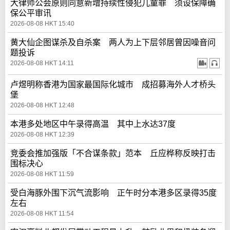
大律师公会原则同意新增持续性侵犯儿童罪 须设保障确
保公平审讯
2026-08-08 HKT 15:40
黄大仙企图谋杀及自杀案 两人为上下层邻居曾因噪音问
题投诉
2026-08-08 HKT 14:11
卢煜明称香港为国家最国际化城市 成招募海外人才桥头
堡
2026-08-08 HKT 12:48
本港多处地区中午录得高温 其中上水达37度
2026-08-08 HKT 12:39
竞委会推加强版「不合谋条款」范本 丘应桦称反映打击
围标决心
2026-08-08 HKT 11:59
受白海豚外围下沉气流影响 正午时分本港多区录得35度
左右
2026-08-08 HKT 11:54