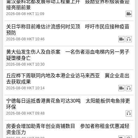
甯汉豪料北都发展带动工程量上升 鼓励业界积极装备迎
接亮丽前景
2026-08-08 HKT 11:09
关日华称目前难估计流感何时见顶 呼吁市民应接种疫苗
预防
2026-08-08 HKT 10:46
黄大仙发生伤人及自杀案 一名伤者浴血电梯内另一男子
疑堕楼身亡
2026-08-08 HKT 10:30
丘应桦下周联同内地及本港企业访马来西亚 冀企业走出
去获取成果
2026-08-08 HKT 10:14
宁德每日运抵香港黄花鱼可达30吨 太阳能板供电鱼排更
环保
2026-08-08 HKT 09:48
房委会增加助青年创业商铺数目 参加者称租金优惠减轻
资金压力