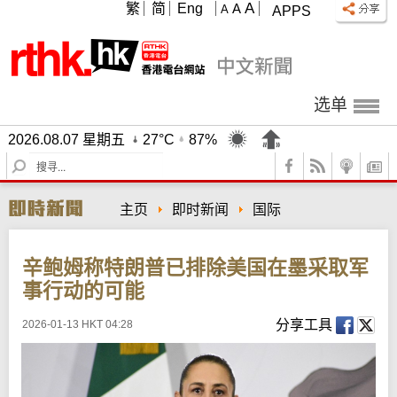
A
繁
简
Eng
A
A
APPS
选单
2026.08.07 星期五
27°C
87%
S
e
a
主页
即时新闻
国际
r
c
h
辛鲍姆称特朗普已排除美国在墨采取军
事行动的可能
分享工具
2026-01-13 HKT 04:28