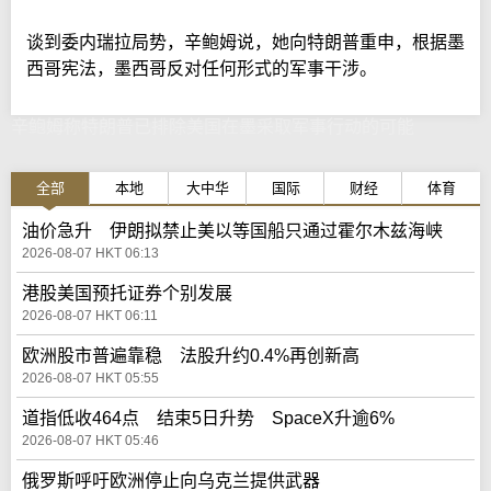
谈到委内瑞拉局势，辛鲍姆说，她向特朗普重申，根据墨
西哥宪法，墨西哥反对任何形式的军事干涉。
辛鲍姆称特朗普已排除美国在墨采取军事行动的可能
全部
本地
大中华
国际
财经
体育
油价急升 伊朗拟禁止美以等国船只通过霍尔木兹海峡
2026-08-07 HKT 06:13
港股美国预托证券个别发展
2026-08-07 HKT 06:11
欧洲股市普遍靠稳 法股升约0.4%再创新高
2026-08-07 HKT 05:55
道指低收464点 结束5日升势 SpaceX升逾6%
2026-08-07 HKT 05:46
俄罗斯呼吁欧洲停止向乌克兰提供武器