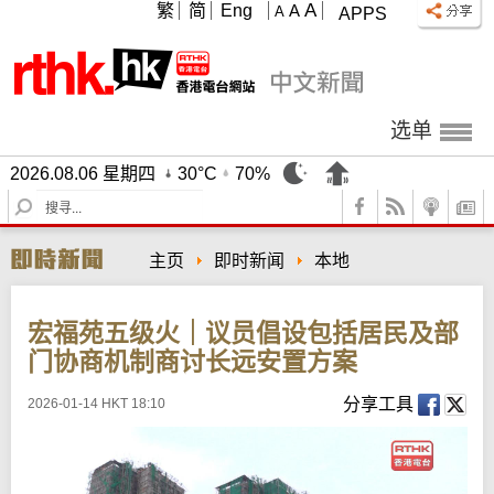
A
繁
简
Eng
A
A
APPS
选单
2026.08.06 星期四
30°C
70%
S
e
a
主页
即时新闻
本地
r
c
h
宏福苑五级火｜议员倡设包括居民及部
门协商机制商讨长远安置方案
分享工具
2026-01-14 HKT 18:10