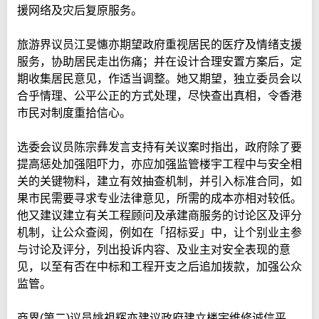
援网络及灾后复原服务。
旅游界议员江旻憓亦期望政府重视居民的医疗及情绪支援
服务，协助居民走出伤痛；并在设计合理安置方案后，定
期收集居民意见，作适当调整。她又期望，独立委员会以
合乎情理、公平公正的方式处理，尽快查出真相，令香港
市民对制度重拾信心。
选委会议员陈宗彝发言支持有关议案时指出，政府除了要
提高惩处加强阻吓力，亦应加强监管楼宇工程中与安全相
关的关键物料，建立有效抽查机制，并引入标准合同，如
果市民需要寻求专业法律意见，所需的成本亦相对较低。
他又建议建立有关工程顾问及承建商服务的讨论区及评分
机制，让公众查阅，例如在「招标妥」中，让个别业主参
与讨论及评分，列出投诉内容、及业主对安全表现的意
见，以至有否在中标和工程开支之后追加拨款，加强公众
监管。
商界(第二)议员姚祖辉亦建议政府建立楼宇维修诚信平