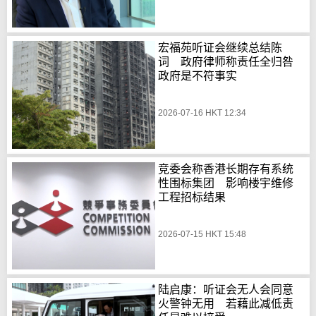
宏福苑听证会继续总结陈
词 政府律师称责任全归咎
政府是不符事实
2026-07-16 HKT 12:34
竞委会称香港长期存有系统
性围标集团 影响楼宇维修
工程招标结果
2026-07-15 HKT 15:48
陆启康：听证会无人会同意
火警钟无用 若藉此减低责