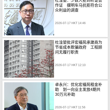
杜淦堃：少数人拒到听证会
作证 摆明车马抗拒符合公
众利益的调查
2026-07-17 HKT 14:46
杜淦堃批评宏福苑承建商为
节省成本欺骗政府 工程顾
问无履行职责
2026-07-17 HKT 12:10
卓永兴：优化宏福苑租金补
助 划一向业主发放4期共
30万元补助
2026-07-17 HKT 11:56