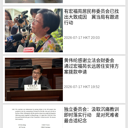
有宏福苑居民称委员会已找
出大致成因 冀当局有跟进
行动
2026-07-17 HKT 20:03
黄伟纶感谢立法会财委会
通过宏福苑长远居住安排方
案拨款申请
2026-07-17 HKT 19:52
独立委员会：汲取沉痛教训
即时落实行动 是对死难者
最合适纪念