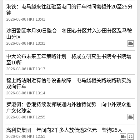
港铁：屯马綫来往红磡至屯门的行车时间需额外20至25分
钟
2026-08-06 HKT 13:41
沙田警区本月30日整合 将田心分区并入沙田分区及马鞍
山分区
2026-08-06 HKT 13:31
中大公布未来五年策略计划 将成立研究生书院令书院增
至10所
2026-08-06 HKT 13:17
锦上路站附近有信号设备故障 屯马綫相关路段路轨实施
双向行车
2026-08-06 HKT 13:14
罗淑佩：香港持续发挥联通内外独特优势 向中外观众推
广文化瑰宝
2026-08-06 HKT 12:55
高利贷集团一年间向2千多人放债逾2亿元 警拘25人
2026-08-06 HKT 12:51