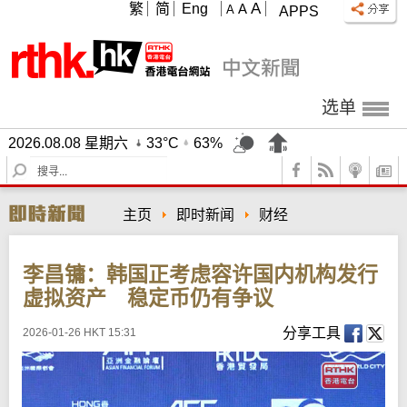
A
繁
简
Eng
A
A
APPS
选单
2026.08.08 星期六
33°C
63%
S
e
a
主页
即时新闻
财经
r
c
h
李昌镛：韩国正考虑容许国内机构发行
虚拟资产 稳定币仍有争议
分享工具
2026-01-26 HKT 15:31