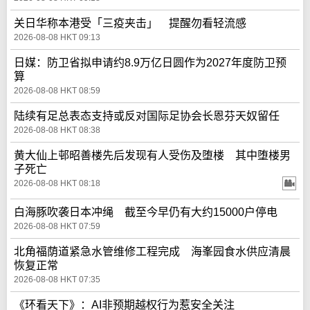
关日华称本港受「三疫夹击」 提醒勿看轻流感
2026-08-08 HKT 09:13
日媒：防卫省拟申请约8.9万亿日圆作为2027年度防卫预
算
2026-08-08 HKT 08:59
陆续有足总表态支持或反对国际足协会长恩芬天奴留任
2026-08-08 HKT 08:38
黄大仙上邨昭善楼先后发现有人受伤及堕楼 其中堕楼男
子死亡
2026-08-08 HKT 08:18
白海豚吹袭日本冲绳 截至今早仍有大约15000户停电
2026-08-08 HKT 07:59
北角福荫道紧急水管维修工程完成 海峯园食水供应清晨
恢复正常
2026-08-08 HKT 07:35
《环看天下》：AI非预期越权行为惹安全关注