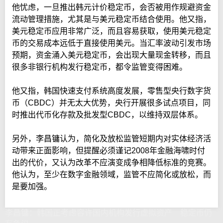
他忧虑，一旦推出韩元计价稳定币，会否被用作规避资金
流动管理措施，尤其是与美元稳定币结合使用。他又指，
美元稳定币应用非常广泛，而且容易获取，使用美元稳定
币的交易成本远低于直接使用美元。当汇率波动引发市场
预期，资金涌入美元稳定币，会出现大量现金转移，而且
很多非银行机构发行稳定币，都令监管变得困难。
他又指，韩国快速支付系统高度发展，零售型央行数字货
币（CBDC）并无太大优势，央行开展很多试点项目，同
时推出代币化存款及批发型CBDC，以维持双层体系。
另外，李昌镛认为，简化及放松监管短期内对实体经济活
动带来正面影响，但提醒必须谨记2008年金融海啸时付
出的代价，又认为改革不应演变成争相降低标准的竞赛。
他认为，至少在数字金融领域，监管不应简化或放松，而
是要加强。
李昌镛：韩国正考虑容许国内机构发行虚拟资产 稳定币仍