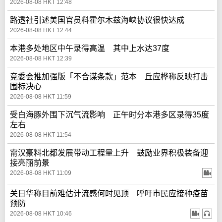
2026-08-08 HKT 12:48
路透社引述美国官员料霍尔木兹海峡协议很快达成
2026-08-08 HKT 12:44
本港多处地区中午录得高温 其中上水达37度
2026-08-08 HKT 12:39
竞委会推加强版「不合谋条款」范本 丘应桦称反映打击
围标决心
2026-08-08 HKT 11:59
受白海豚外围下沉气流影响 正午时分本港多区录得35度
左右
2026-08-08 HKT 11:54
甯汉豪料北都发展带动工程量上升 鼓励业界积极装备迎
接亮丽前景
2026-08-08 HKT 11:09
关日华称目前难估计流感何时见顶 呼吁市民应接种疫苗
预防
2026-08-08 HKT 10:46