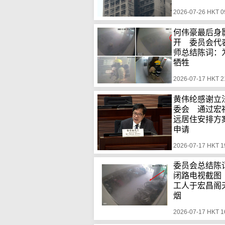
2026-07-26 HKT 0
何伟豪最后身
开 委员会代
师总结陈词：
牺牲
2026-07-17 HKT 2
黄伟纶感谢立
委会 通过宏
远居住安排方
申请
2026-07-17 HKT 1
委员会总结陈
闭路电视截图
工人于宏昌阁
烟
2026-07-17 HKT 1