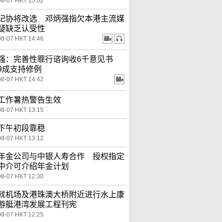
08-07 HKT 15:52
记协将改选 邓炳强指欠本港主流媒
疑缺乏认受性
08-07 HKT 14:46
强：完善性罪行谘询收6千意见书
9成支持修例
08-07 HKT 14:42
工作暑热警告生效
08-07 HKT 13:15
下午初段靠稳
08-07 HKT 13:12
年金公司与中银人寿合作 授权指定
中介可介绍年金计划
08-07 HKT 12:30
就机场及港珠澳大桥附近进行水上康
游艇港湾发展工程刊宪
08-07 HKT 12:25