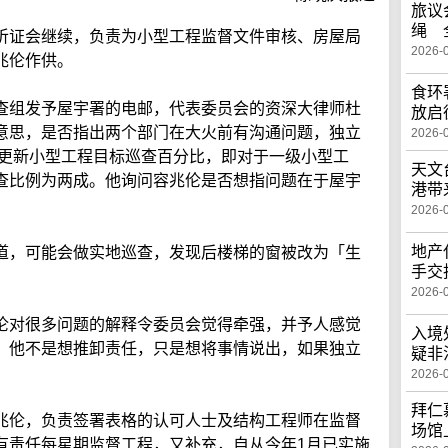
旅议
绳 
听证会继续，负责为小型工程监督文件审核、房屋局
2026-
兆伦作供。
食环
查组发予屋宇署的电邮，代表委员会的资深大律师杜
放启
意思，是否指出两个部门在大火前有沟通问题，独立
2026-
已更新小型工程目标巡查百分比，即对于一级小型工
天文
查比例为两成。他询问容兆伦是否想指问题在于屋宇
港带
2026-
地产
道，可能会做实地巡查，发现后楼梯的窗被改为「生
手交
2026-
伦对很多问题的解释令委员会觉得牵强，并予人感觉
入境
，他不是想推卸责任，只是想将事情说出，如果独立
疑非
2026-
拜仁
兆伦，负责签署表格的认可人士及结构工程师在监督
场馆
有责任每星期监督工程，又补充，自从今年1月已实施