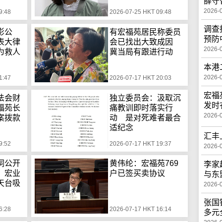
薛守
2026-
9:48
2026-07-25 HKT 09:48
调查
影公
有宏福苑居民称委员
预防
表大律
会已找出大致成因
2026-
为救人
冀当局有跟进行动
本港
2026-
1:47
2026-07-17 HKT 20:03
宏福
法会财
独立委员会：汲取沉
发时
福苑长
痛教训即时落实行
2026-
案拨款
动 是对死难者最合
适纪念
汇丰
9:52
2026-07-17 HKT 19:37
2026-
词公开
黄伟纶：宏福苑769
李家
 宏业
户已签买卖协议
与东
天台吸
2026-
张国
6:28
2026-07-17 HKT 16:14
多元