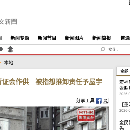
闻
新闻专题
新闻节目
新闻图片
新闻简报
普通
S
e
a
本地
r
c
全部
h
听证会作供 被指想推卸责任予屋宇
宏福
张照
2026-
分享工具
【重
2026-
金民
先