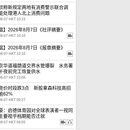
欣称新规定两地有消费警示联合调
能处理港人北上消费问题
08-07 HKT 10:15
温】2026年8月7日《社评摘要》
08-07 HKT 10:10
温】2026年8月7日《报章摘要》
08-07 HKT 10:10
京华道福荫道交界水管爆裂 水务署
午夜前完工恢复供水
08-07 HKT 10:06
竞价时段跌3点 新股拿森科技高招
逾62%
08-07 HKT 09:27
豪：启德体育园对全球表演者一视同
主要视乎档期能否迁就
08-07 HKT 08:05