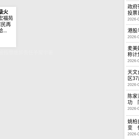
政府
级火
投票
宏福苑
2026-
居民再
港股
..
2026-
麦美
被指想推卸责任予屋宇署
称计
2026-
天文
区3
2026-
陈家
功 
2026-
姚柏
变 
2026-