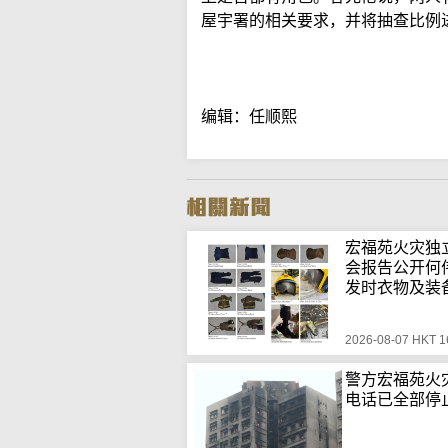
屋宇署的相关要求，并将抽查比例
编辑：任顺熙
宏福苑火灾独
会报告公开何
发时衣物及装
2026-08-07 HKT 1
警方宏福苑火
电话已全部停