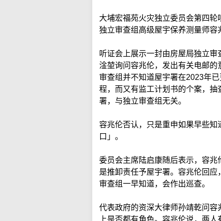
大埔宏福苑火灾独立委员会第四轮
独立审查组高级屋宇保养测量师容
听证会上展示一封由房屋局独立审
淦堃询问容兆伦，发出有关电邮的
审查组并不知道屋宇署在2023年
程，而又有监工计划书的个案，抽
署，与独立审查组无关。
容兆伦否认，只是重申如果早些知
口」。
委员会主席陆启康随后表示，容兆
是推卸责任予屋宇署。容兆伦回应
审查组一早知道，会作出巡查。
代表政府的资深大律师孙靖乾问容
上是否都有角色。容兆伦说，两人