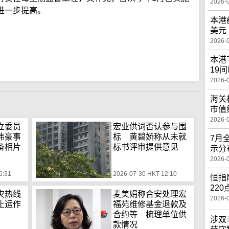
2026-
进一步提高。
本港
美元
2026-
本港
19
2026-
海关
市值
2026-
立委员
宏业供词否认参与围
伟豪事
标 黄碧娇称从未就
7月
备相片
标书评审提供意见
示分
2026-
6:31
2026-07-30 HKT 12:10
恒指
22
灾热线
麦美娟称合安处理宏
2026-
止运作
福苑维修基金退款及
合约等 梳理单位供
涉双
款情况