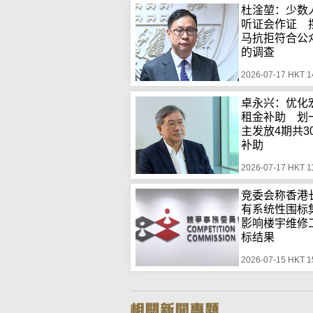
杜淦堃：少数
听证会作证 
马抗拒符合公
的调查
2026-07-17 HKT 1
卓永兴：优化
租金补助 划
主发放4期共3
补助
2026-07-17 HKT 1
竞委会称香港
有系统性围
影响楼宇维修
标结果
2026-07-15 HKT 1