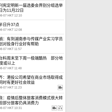
刊宪定明新一届选委会界别分组选举
日为11月22日
08-07 HKT 12:10
半日升37点
08-07 HKT 12:08
娟：有到湖南参与传媒产业实习学员
划对投身行业好有帮助
08-07 HKT 11:57
台料周末至下周一极端酷热 部分地
7度或以上
08-07 HKT 11:48
齐：港投公司希望在商业市场取得成
同时有更好社会效益
08-07 HKT 11:23
良：疫情后整体旅客消费模式很大转
但部分旅客仍具消费力
08-07 HKT 10:31