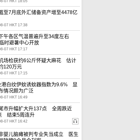
08-07 HKT 18:05
截至7月底外汇储备资产增至4478亿
08-07 HKT 17:38
下午各区气温普遍升至34度左右
间临时避暑中心开放
08-07 HKT 17:17
机场检获约6公斤怀疑大麻花 估计
约120万元
08-07 HKT 17:15
全港白纹伊蚊诱蚊器指数为9.6% 显
布情况颇为广泛
08-07 HKT 16:49
尾市升幅扩大升137点 全周跌近
0点 结束5周连升
08-07 HKT 16:42
非婴儿脑瘫被判专业失当成立 医生