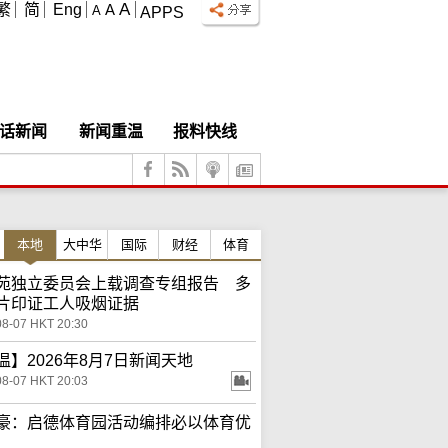
A
繁
简
Eng
A
A
APPS
话新闻
新闻重温
报料快线
本地
大中华
国际
财经
体育
苑独立委员会上载调查专组报告 多
片印证工人吸烟证据
08-07 HKT 20:30
温】2026年8月7日新闻天地
08-07 HKT 20:03
豪：启德体育园活动编排必以体育优