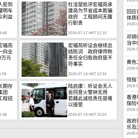
2026-
人拒到
杜淦堃批评宏福苑承
摆明车
建商为节省成本欺骗
回应
众利益
政府 工程顾问无履
体质
行职责
2026-
4:46
2026-07-17 HKT 12:10
邓炳
当中
宏福苑
宏福苑听证会继续总
2026-
一向业
结陈词 政府律师称
0万元
责任全归咎政府是不
黄色
符事实
2026-
1:56
2026-07-16 HKT 12:34
恒指
长期存
陆启康：听证会无人
2026-
标集团
会同意火警钟无用
香港
工程招
若藉此减低责任是难
保险
以接受
2026-
5:48
2026-07-15 HKT 15:03
政府
乐及
2026-