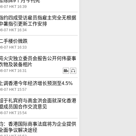
智除牌9个月今刊宪
08-07 HKT 16:39
指约四成受访雇员指雇主完全无根据
中暑指引更新工作安排
08-07 HKT 16:34
二手楼价微跌
08-07 HKT 16:33
苑火灾独立委员会报告公开何伟豪事
衣物及装备相片
08-07 HKT 16:31
上调香港今年经济增长预测至4.5%
08-07 HKT 15:57
超于礼宾府与高金洪会面就深化香港
盟成员国合作交流意见
08-07 HKT 15:54
钧：香港国际商事法庭将为企业提供
全面争议解决途径