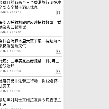
会称目前有两至三个香港旅行团在冲
全部安全暂于酒店休息
08-07 HKT 19:11
署引入捕蚊机即时反映捕蚊数量 暂
德及彩云邨测试
08-07 HKT 19:04
台料白海豚本周六至下周一持续为本
来极端酷热天气
08-07 HKT 19:02
代理：二手买家态度观望 料8月二
投较淡静
08-07 HKT 18:34
处展开反非法劳工行动 拘12名怀
法劳工
08-07 HKT 18:09
慕尼黑对阿士东维拉友赛今晚启德主
上演