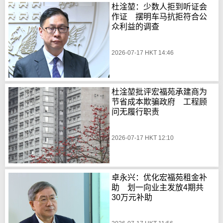
杜淦堃：少数人拒到听证会
作证 摆明车马抗拒符合公
众利益的调查
2026-07-17 HKT 14:46
杜淦堃批评宏福苑承建商为
节省成本欺骗政府 工程顾
问无履行职责
2026-07-17 HKT 12:10
卓永兴：优化宏福苑租金补
助 划一向业主发放4期共
30万元补助