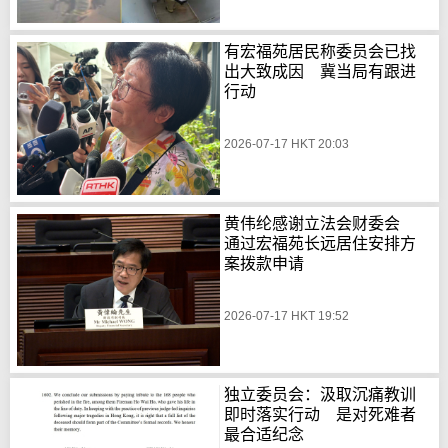
有宏福苑居民称委员会已找
出大致成因 冀当局有跟进
行动
2026-07-17 HKT 20:03
黄伟纶感谢立法会财委会
通过宏福苑长远居住安排方
案拨款申请
2026-07-17 HKT 19:52
独立委员会：汲取沉痛教训
即时落实行动 是对死难者
最合适纪念