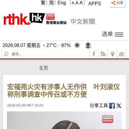
A
繁
简
Eng
A
A
APPS
选单
2026.08.07 星期五
27°C
87%
S
e
a
主页
r
c
h
宏福苑火灾有涉事人无作供 叶刘淑仪
称刑事调查中传召或不方便
分享工具
2026-05-09 HKT 16:43