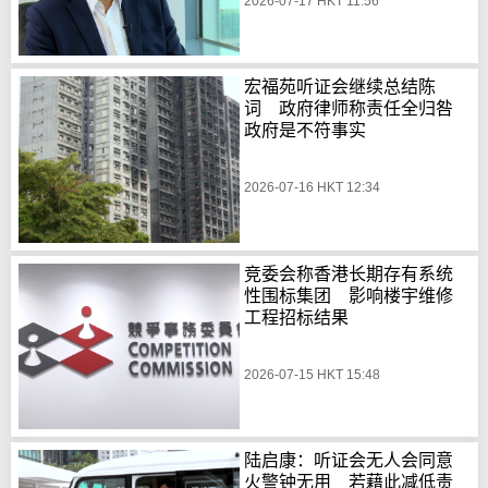
2026-07-17 HKT 11:56
宏福苑听证会继续总结陈
词 政府律师称责任全归咎
政府是不符事实
2026-07-16 HKT 12:34
竞委会称香港长期存有系统
性围标集团 影响楼宇维修
工程招标结果
2026-07-15 HKT 15:48
陆启康：听证会无人会同意
火警钟无用 若藉此减低责