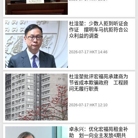
杜淦堃：少数人拒到听证会
作证 摆明车马抗拒符合公
众利益的调查
2026-07-17 HKT 14:46
杜淦堃批评宏福苑承建商为
节省成本欺骗政府 工程顾
问无履行职责
2026-07-17 HKT 12:10
卓永兴：优化宏福苑租金补
助 划一向业主发放4期共