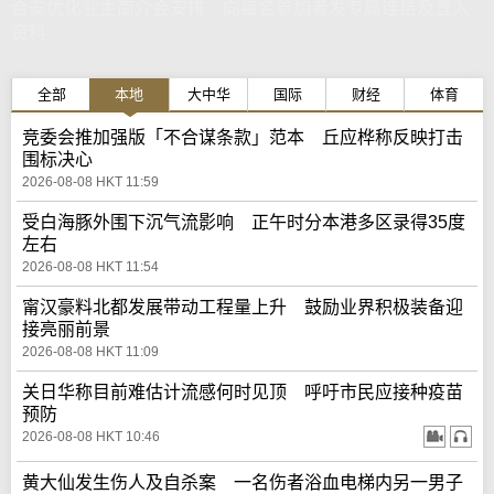
合安优化业主简介会安排 向每名参加者发专属连结及登入
资料
全部
本地
大中华
国际
财经
体育
竞委会推加强版「不合谋条款」范本 丘应桦称反映打击
围标决心
2026-08-08 HKT 11:59
受白海豚外围下沉气流影响 正午时分本港多区录得35度
左右
2026-08-08 HKT 11:54
甯汉豪料北都发展带动工程量上升 鼓励业界积极装备迎
接亮丽前景
2026-08-08 HKT 11:09
关日华称目前难估计流感何时见顶 呼吁市民应接种疫苗
预防
2026-08-08 HKT 10:46
黄大仙发生伤人及自杀案 一名伤者浴血电梯内另一男子