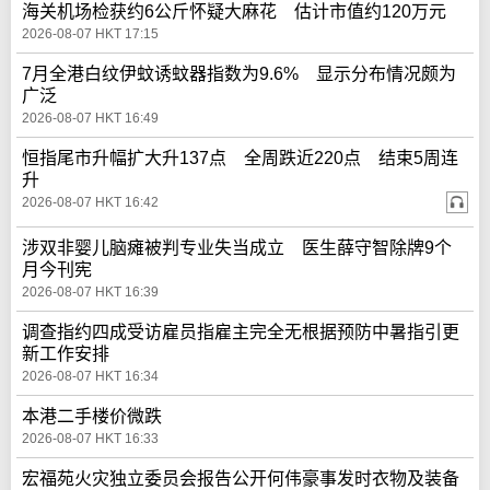
海关机场检获约6公斤怀疑大麻花 估计市值约120万元
2026-08-07 HKT 17:15
7月全港白纹伊蚊诱蚊器指数为9.6% 显示分布情况颇为
广泛
2026-08-07 HKT 16:49
恒指尾市升幅扩大升137点 全周跌近220点 结束5周连
升
2026-08-07 HKT 16:42
涉双非婴儿脑瘫被判专业失当成立 医生薛守智除牌9个
月今刊宪
2026-08-07 HKT 16:39
调查指约四成受访雇员指雇主完全无根据预防中暑指引更
新工作安排
2026-08-07 HKT 16:34
本港二手楼价微跌
2026-08-07 HKT 16:33
宏福苑火灾独立委员会报告公开何伟豪事发时衣物及装备