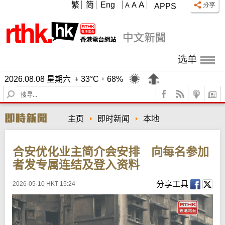
A
繁
简
Eng
A
A
APPS
选单
2026.08.08 星期六
33°C
68%
S
e
a
主页
即时新闻
本地
r
c
h
合安优化业主简介会安排 向每名参加
者发专属连结及登入资料
分享工具
2026-05-10 HKT 15:24