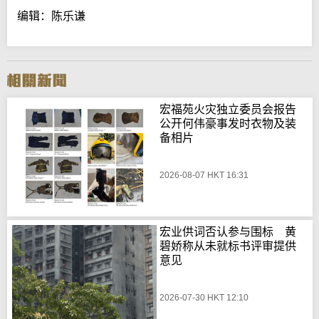
编辑：陈乐谦
宏福苑火灾独立委员会报告
公开何伟豪事发时衣物及装
备相片
2026-08-07 HKT 16:31
宏业供词否认参与围标 黄
碧娇称从未就标书评审提供
意见
2026-07-30 HKT 12:10