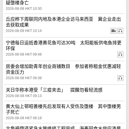
疑堕楼身亡
2026-08-08 HKT 10:30
丘应桦下周联同内地及本港企业访马来西亚 冀企业走出
去获取成果
2026-08-08 HKT 10:14
宁德每日运抵香港黄花鱼可达30吨 太阳能板供电鱼排更
环保
2026-08-08 HKT 09:48
房委会增加助青年创业商铺数目 参加者称租金优惠减轻
资金压力
2026-08-08 HKT 09:38
关日华称本港受「三疫夹击」 提醒勿看轻流感
2026-08-08 HKT 09:13
黄大仙上邨昭善楼先后发现有人受伤及堕楼 其中堕楼男
子死亡
2026-08-08 HKT 08:18
北角福荫道紧急水管维修工程完成 海峯园食水供应清晨