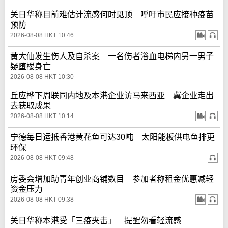
关日华称目前难估计流感何时见顶 呼吁市民应接种疫苗
预防
2026-08-08 HKT 10:46
黄大仙发生伤人及自杀案 一名伤者浴血电梯内另一男子
疑堕楼身亡
2026-08-08 HKT 10:30
丘应桦下周联同内地及本港企业访马来西亚 冀企业走出
去获取成果
2026-08-08 HKT 10:14
宁德每日运抵香港黄花鱼可达30吨 太阳能板供电鱼排更
环保
2026-08-08 HKT 09:48
房委会增加助青年创业商铺数目 参加者称租金优惠减轻
资金压力
2026-08-08 HKT 09:38
关日华称本港受「三疫夹击」 提醒勿看轻流感