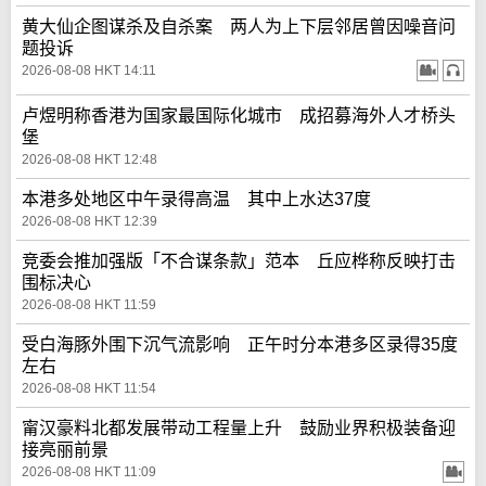
黄大仙企图谋杀及自杀案 两人为上下层邻居曾因噪音问
题投诉
2026-08-08 HKT 14:11
卢煜明称香港为国家最国际化城市 成招募海外人才桥头
堡
2026-08-08 HKT 12:48
本港多处地区中午录得高温 其中上水达37度
2026-08-08 HKT 12:39
竞委会推加强版「不合谋条款」范本 丘应桦称反映打击
围标决心
2026-08-08 HKT 11:59
受白海豚外围下沉气流影响 正午时分本港多区录得35度
左右
2026-08-08 HKT 11:54
甯汉豪料北都发展带动工程量上升 鼓励业界积极装备迎
接亮丽前景
2026-08-08 HKT 11:09