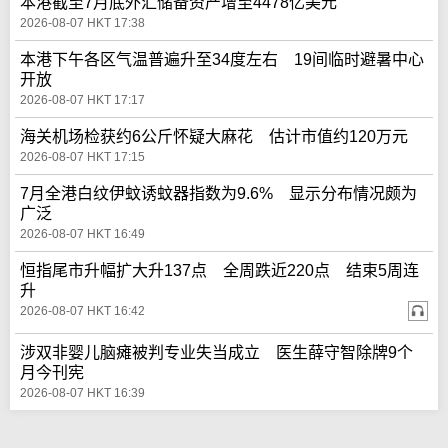
本港截至7月底外汇储备资产增至4478亿美元
2026-08-07 HKT 17:38
本港下午各区气温普遍升至34度左右 19间临时避暑中心
开放
2026-08-07 HKT 17:17
海关机场检获约6公斤怀疑大麻花 估计市值约120万元
2026-08-07 HKT 17:15
7月全港白纹伊蚊诱蚊器指数为9.6% 显示分布情况颇为
广泛
2026-08-07 HKT 16:49
恒指尾市升幅扩大升137点 全周跌近220点 结束5周连
升
2026-08-07 HKT 16:42
涉双非婴儿脑瘫被判专业失当成立 医生薛守智除牌9个
月今刊宪
2026-08-07 HKT 16:39