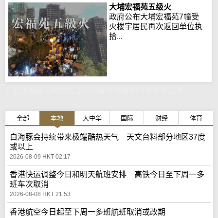
大埔宏福苑五级火
政府公布大埔宏福苑7幢受
火楼宇居民再次返回单位执
拾...
有宏志阁居民称出售业权需要考虑收购价等多项因素
全部
本地
大中华
国际
财经
体育
白海豚会持续带来极端酷热天气 天文台料部分地区37度
或以上
2026-08-09 HKT 02:17
香港快运调整今日和明天航班安排 高铁今日至下周一多
班车次取消
2026-08-08 HKT 21:53
香港航空今日起至下周一多班航班取消或改期