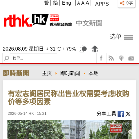
A
繁
简
Eng
A
A
APPS
选单
2026.08.09 星期日
31°C
79%
S
e
a
主页
即时新闻
本地
r
c
h
有宏志阁居民称出售业权需要考虑收购
价等多项因素
分享工具
2026-05-14 HKT 15:21