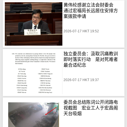
黄伟纶感谢立法会财委会
通过宏福苑长远居住安排方
案拨款申请
2026-07-17 HKT 19:52
独立委员会：汲取沉痛教训
即时落实行动 是对死难者
最合适纪念
2026-07-17 HKT 19:37
委员会总结陈词公开闭路电
视截图 宏业工人于宏昌阁
天台吸烟