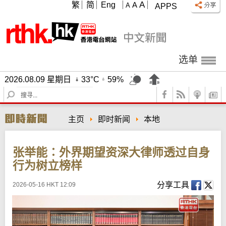
A
繁
简
Eng
A
A
APPS
选单
2026.08.09 星期日
33°C
59%
S
e
a
主页
即时新闻
本地
r
c
h
张举能∶外界期望资深大律师透过自身
行为树立榜样
分享工具
2026-05-16 HKT 12:09