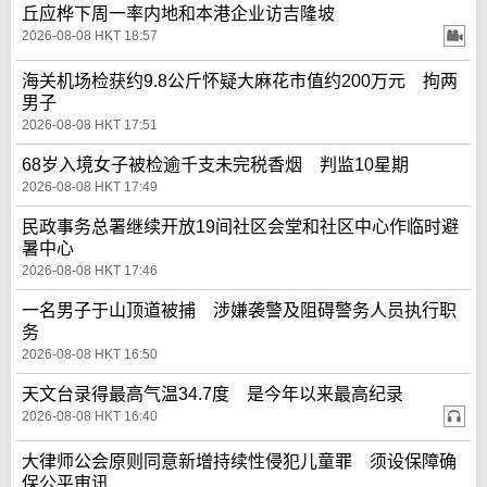
丘应桦下周一率内地和本港企业访吉隆坡
2026-08-08 HKT 18:57
海关机场检获约9.8公斤怀疑大麻花市值约200万元 拘两
男子
2026-08-08 HKT 17:51
68岁入境女子被检逾千支未完税香烟 判监10星期
2026-08-08 HKT 17:49
民政事务总署继续开放19间社区会堂和社区中心作临时避
暑中心
2026-08-08 HKT 17:46
一名男子于山顶道被捕 涉嫌袭警及阻碍警务人员执行职
务
2026-08-08 HKT 16:50
天文台录得最高气温34.7度 是今年以来最高纪录
2026-08-08 HKT 16:40
大律师公会原则同意新增持续性侵犯儿童罪 须设保障确
保公平审讯