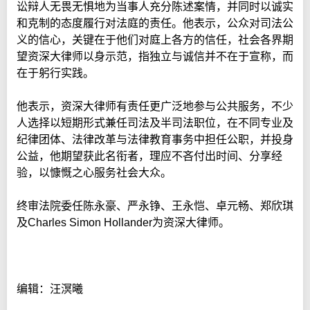
讼辩人无畏无惧地为当事人充分陈述案情，并同时以诚实
和克制的态度履行对法庭的责任。他表示，公众对司法公
义的信心，关键在于他们对庭上各方的信任，社会各界期
望资深大律师以身示范，指独立与诚信并不在于宣称，而
在于躬行实践。
他表示，资深大律师有责任更广泛地参与公共服务，不少
人选择以短期形式兼任司法及半司法职位，在不同专业及
纪律团体、法律改革与法律教育事务中担任公职，并投身
公益，他期望获此名衔者，理应不吝付出时间、分享经
验，以慷慨之心服务社会大众。
终审法院委任陈永豪、严永铮、王永恺、卓元畅、郑欣琪
及Charles Simon Hollander为资深大律师。
编辑：汪溟曦