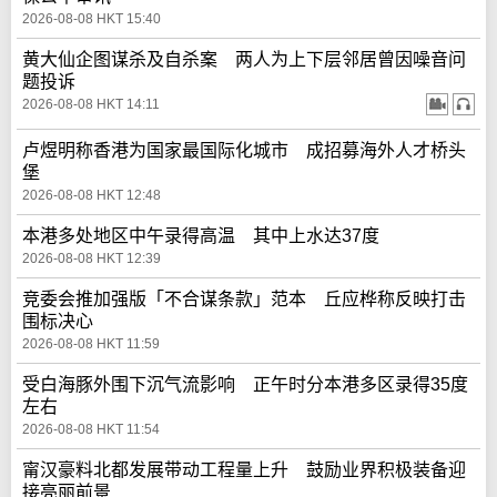
2026-08-08 HKT 15:40
黄大仙企图谋杀及自杀案 两人为上下层邻居曾因噪音问
题投诉
2026-08-08 HKT 14:11
卢煜明称香港为国家最国际化城市 成招募海外人才桥头
堡
2026-08-08 HKT 12:48
本港多处地区中午录得高温 其中上水达37度
2026-08-08 HKT 12:39
竞委会推加强版「不合谋条款」范本 丘应桦称反映打击
围标决心
2026-08-08 HKT 11:59
受白海豚外围下沉气流影响 正午时分本港多区录得35度
左右
2026-08-08 HKT 11:54
甯汉豪料北都发展带动工程量上升 鼓励业界积极装备迎
接亮丽前景