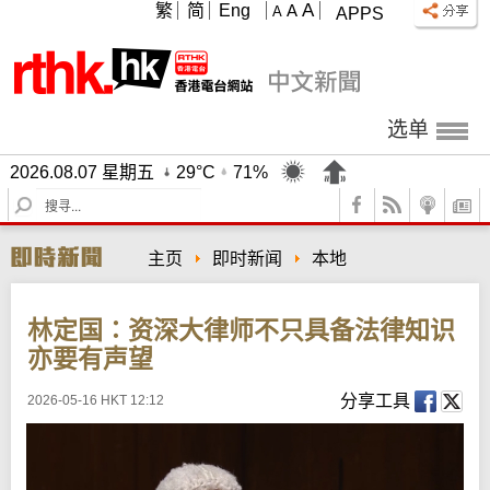
A
繁
简
Eng
A
A
APPS
选单
2026.08.07 星期五
29°C
71%
S
e
a
主页
即时新闻
本地
r
c
h
林定国∶资深大律师不只具备法律知识
亦要有声望
分享工具
2026-05-16 HKT 12:12