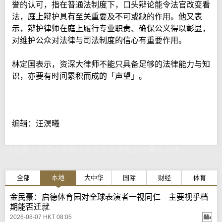
誉的认可，指在普通法制度下，口头辩论能令法官改变看
法，庭上辩护具有至关重要及不可或缺的作用。他又表
示，辩护律师在庭上履行专业职责、确保公义得以彰显，
对维护公众对法律与司法制度的信心有重要作用。
林定国表示，资深大律师不能只具备足够的法律能力与知
识，亦要有时间累积而成的「声望」。
编辑：汪溟曦
林定国∶资深大律师不只具备法律知识亦要有声望
全部
本地
大中华
国际
财经
体育
金民豪：启德体育园对全球表演者一视同仁 主要视乎档
期能否迁就
2026-08-07 HKT 08:05