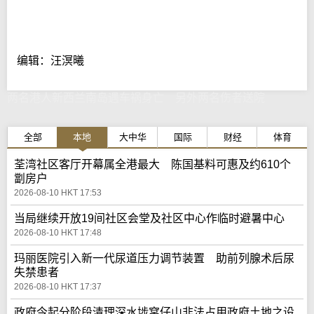
编辑：汪溟曦
两名港人新西兰南岛遇车祸身亡 另外两名伤者送院
全部
本地
大中华
国际
财经
体育
荃湾社区客厅开幕属全港最大 陈国基料可惠及约610个
劏房户
2026-08-10 HKT 17:53
当局继续开放19间社区会堂及社区中心作临时避暑中心
2026-08-10 HKT 17:48
玛丽医院引入新一代尿道压力调节装置 助前列腺术后尿
失禁患者
2026-08-10 HKT 17:37
政府今起分阶段清理深水埗窝仔山非法占用政府土地之设