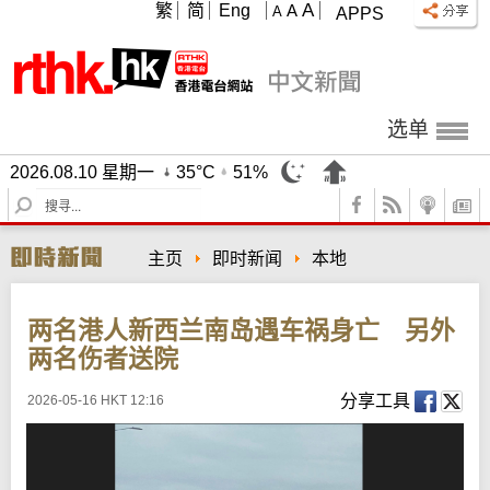
A
繁
简
Eng
A
A
APPS
选单
2026.08.10 星期一
35°C
51%
S
e
a
主页
即时新闻
本地
r
c
h
两名港人新西兰南岛遇车祸身亡 另外
两名伤者送院
分享工具
2026-05-16 HKT 12:16