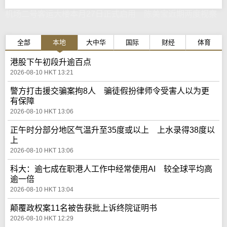
机场二号客运大楼本月27日正式启用 陈美宝近期两度视察
全部
本地
大中华
国际
财经
体育
港股下午初段升逾百点
2026-08-10 HKT 13:21
警方打击援交骗案拘8人 骗徒假扮律师令受害人以为更
有保障
2026-08-10 HKT 13:06
正午时分部分地区气温升至35度或以上 上水录得38度以
上
2026-08-10 HKT 13:06
科大：逾七成在职港人工作中经常使用AI 较全球平均高
逾一倍
2026-08-10 HKT 13:04
颠覆政权案11名被告获批上诉终院证明书
2026-08-10 HKT 12:29