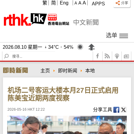
A
繁
简
Eng
A
A
APPS
选单
2026.08.10 星期一
34°C
54%
S
e
a
主页
即时新闻
本地
r
c
h
机场二号客运大楼本月27日正式启用
陈美宝近期两度视察
分享工具
2026-05-16 HKT 12:22