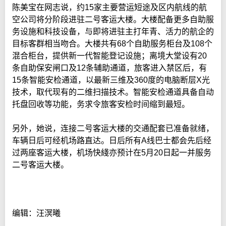
陈美宝在网志说，约15家主要营运短途及区内航线的航
空公司将分阶段进驻二号客运大楼。大楼配备更多自助服
务设施和科技设备，与即将进驻主打年青、活力的航企的
目标客群相当吻合。大楼共有68个自助服务柜台及108个
混合柜台，提供新一代智能登记设施；离境大堂设有20
条自助保安闸口及12条辅助通道，旅客进入禁区后，有
15条智能安检通道，以最新三维及360度的电脑断层X光
技术，取代现有的二维扫描技术。智能安检通道具备自动
托盘回收等功能，务求令旅客安检时间缩到最短。
另外，她说，连接二号客运大楼的交通配套已准备就绪，
车辆日后可经机场路直达。日后所有A线巴士都会先后经
过两座客运大楼，机场快綫亦预计在5月20日起一并服务
二号客运大楼。
编辑：汪溟曦