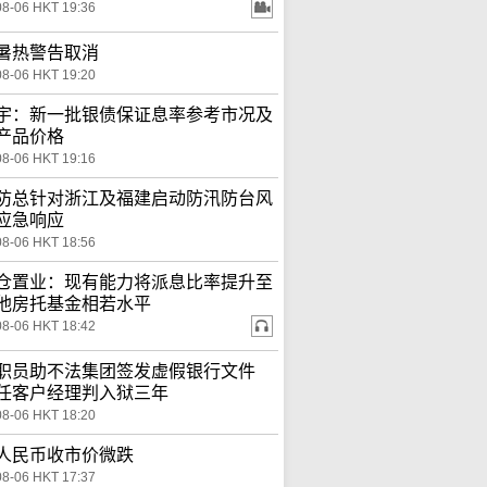
08-06 HKT 19:36
暑热警告取消
08-06 HKT 19:20
宇：新一批银债保证息率参考市况及
产品价格
08-06 HKT 19:16
防总针对浙江及福建启动防汛防台风
应急响应
08-06 HKT 18:56
仓置业：现有能力将派息比率提升至
他房托基金相若水平
08-06 HKT 18:42
职员助不法集团签发虚假银行文件
任客户经理判入狱三年
08-06 HKT 18:20
人民币收市价微跌
08-06 HKT 17:37