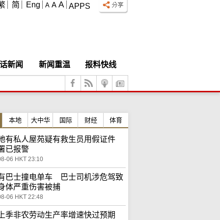
A
繁
简
Eng
A
A
APPS
话新闻
新闻重温
报料快线
本地
大中华
国际
财经
体育
地有私人屋苑疑有救生员用假证件
署已报警
08-06 HKT 23:10
有巴士撞电单车 巴士司机涉危驾致
身体严重伤害被捕
08-06 HKT 22:48
上季非农劳动生产率增速快过预期