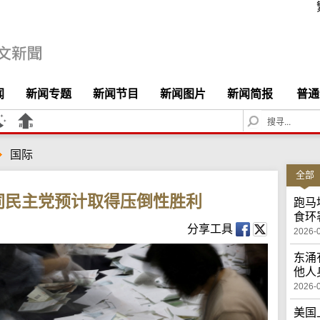
闻
新闻专题
新闻节目
新闻图片
新闻简报
普通
S
e
a
国际
r
c
全部
h
同民主党预计取得压倒性胜利
跑马
食环
分享工具
2026-
东涌
他人
2026-
美国