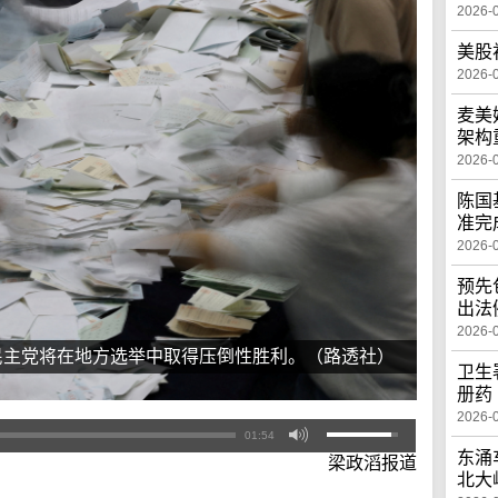
2026-
美股
2026-
麦美
架构
2026-
陈国
准完
2026-
预先
出法
2026-
民主党将在地方选举中取得压倒性胜利。（路透社）
卫生
册药
2026-
01:54
东涌
梁政滔报道
北大