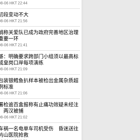
08-06 HKT 22:44
初段变动不大
08-06 HKT 21:56
娟称关爱队已成为政府完善地区治理
重要一环
08-06 HKT 21:41
基：明确要求跨部门小组须以最高标
成皇岗口岸每项演练
08-06 HKT 21:09
包装银鳕鱼扒样本被检出金属杂质超
例标准
08-06 HKT 21:06
署检逾百盒报称有止痛功效疑未经注
 两汉被捕
08-06 HKT 21:02
车祸一名电单车司机受伤 昏迷送往
屿山医院抢救