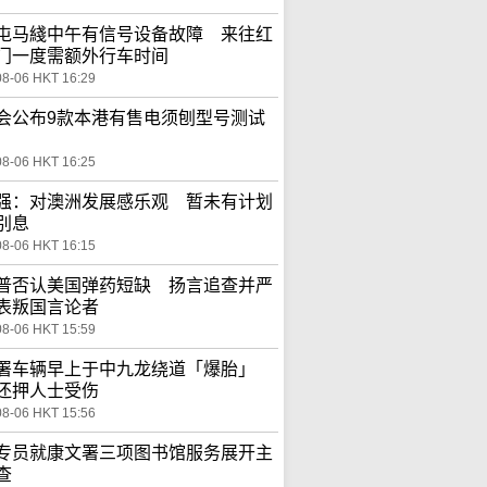
屯马綫中午有信号设备故障 来往红
门一度需额外行车时间
08-06 HKT 16:29
会公布9款本港有售电须刨型号测试
08-06 HKT 16:25
强：对澳洲发展感乐观 暂未有计划
别息
08-06 HKT 16:15
普否认美国弹药短缺 扬言追查并严
表叛国言论者
08-06 HKT 15:59
署车辆早上于中九龙绕道「爆胎」
还押人士受伤
08-06 HKT 15:56
专员就康文署三项图书馆服务展开主
查