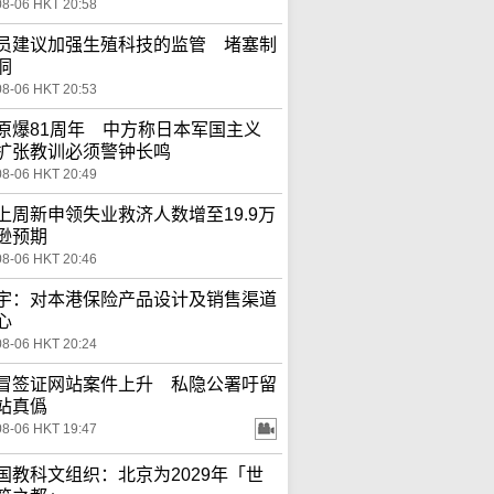
08-06 HKT 20:58
员建议加强生殖科技的监管 堵塞制
洞
08-06 HKT 20:53
原爆81周年 中方称日本军国主义
扩张教训必须警钟长鸣
08-06 HKT 20:49
上周新申领失业救济人数增至19.9万
逊预期
08-06 HKT 20:46
宇：对本港保险产品设计及销售渠道
心
08-06 HKT 20:24
冒签证网站案件上升 私隐公署吁留
站真僞
08-06 HKT 19:47
国教科文组织：北京为2029年「世