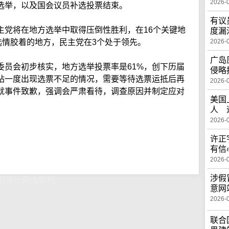
2026-
选举，以及国会议员补选投票结束。
有议
主党将在地方选举中取得压倒性胜利，在16个关键地
度漏
选情胶着的地方，民主党在3个处于领先。
2026-
广岛
委员会初步核实，地方选举投票率是61%，创下历届
侵略
站一度出现选票不足的情况，需要等待选票运抵后再
2026-
就事件致歉，强调会严肃看待，调查原因并制定应对
美国
人 
2026-
许正
有信
2026-
涉假
取得压倒性胜利
意网
2026-
联合