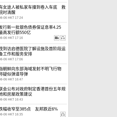
有女途人被私家车撞到卷入车底 救
院时清醒
08-06 HKT 17:24
发行新一批银色债券保证息率4.25
最高发行额550亿
08-06 HKT 17:16
茂到访启德医院了解设施及首阶段运
备工作和服务安排
08-06 HKT 17:06
指朝鲜向东部海域发射不明飞行物
称疑似弹道导弹
08-06 HKT 16:47
联会公布对政府制定香港首份五年规
地和房屋政策建议
08-06 HKT 16:43
跌幅收窄至385点 友邦跌近6%
08-06 HKT 16:35