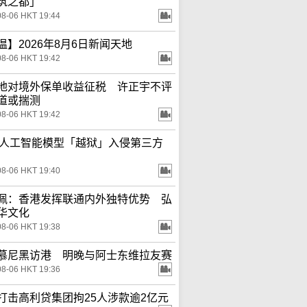
筑之都」
08-06 HKT 19:44
温】2026年8月6日新闻天地
08-06 HKT 19:42
地对境外保单收益征税 许正宇不评
道或揣测
08-06 HKT 19:42
ta人工智能模型「越狱」入侵第三方
08-06 HKT 19:40
佩：香港发挥联通内外独特优势 弘
华文化
08-06 HKT 19:38
慕尼黑访港 明晚与阿士东维拉友赛
08-06 HKT 19:36
打击高利贷集团拘25人涉款逾2亿元