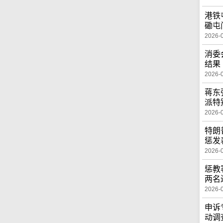
港铁
磡屯
2026-
消委
结果
2026-
蒋东
派特
2026-
特朗
惩发
2026-
惩教
两名
2026-
申诉
动调