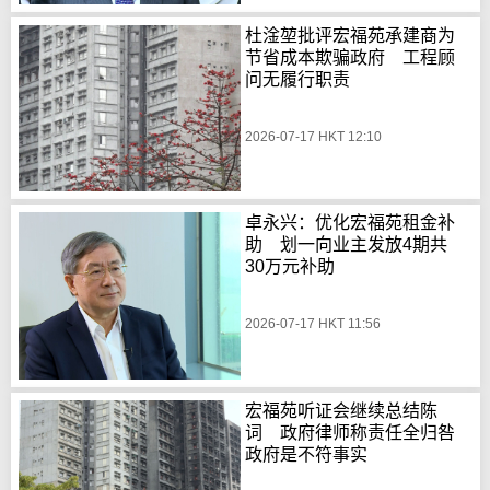
杜淦堃批评宏福苑承建商为
节省成本欺骗政府 工程顾
问无履行职责
2026-07-17 HKT 12:10
卓永兴：优化宏福苑租金补
助 划一向业主发放4期共
30万元补助
2026-07-17 HKT 11:56
宏福苑听证会继续总结陈
词 政府律师称责任全归咎
政府是不符事实