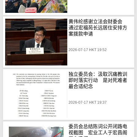
黄伟纶感谢立法会财委会
通过宏福苑长远居住安排方
案拨款申请
2026-07-17 HKT 19:52
独立委员会：汲取沉痛教训
即时落实行动 是对死难者
最合适纪念
2026-07-17 HKT 19:37
委员会总结陈词公开闭路电
视截图 宏业工人于宏昌阁