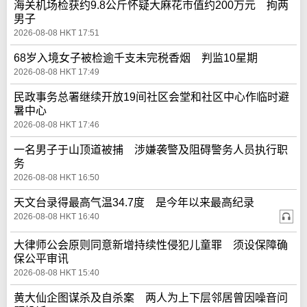
海关机场检获约9.8公斤怀疑大麻花市值约200万元 拘两
男子
2026-08-08 HKT 17:51
68岁入境女子被检逾千支未完税香烟 判监10星期
2026-08-08 HKT 17:49
民政事务总署继续开放19间社区会堂和社区中心作临时避
暑中心
2026-08-08 HKT 17:46
一名男子于山顶道被捕 涉嫌袭警及阻碍警务人员执行职
务
2026-08-08 HKT 16:50
天文台录得最高气温34.7度 是今年以来最高纪录
2026-08-08 HKT 16:40
大律师公会原则同意新增持续性侵犯儿童罪 须设保障确
保公平审讯
2026-08-08 HKT 15:40
黄大仙企图谋杀及自杀案 两人为上下层邻居曾因噪音问