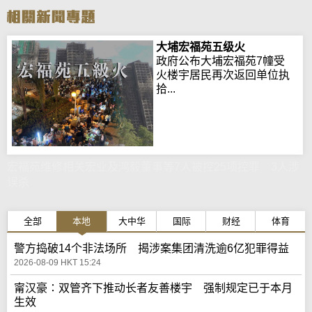
大埔宏福苑五级火
政府公布大埔宏福苑7幢受
火楼宇居民再次返回单位执
拾...
宏福苑维修相关宏业及鸿毅董事等7人被控25项控罪 3人涉
误杀
全部
本地
大中华
国际
财经
体育
警方捣破14个非法场所 揭涉案集团清洗逾6亿犯罪得益
2026-08-09 HKT 15:24
甯汉豪∶双管齐下推动长者友善楼宇 强制规定已于本月
生效