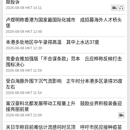
题投诉
2026-08-08 HKT 14:11
卢煜明称香港为国家最国际化城市 成招募海外人才桥头
堡
2026-08-08 HKT 12:48
本港多处地区中午录得高温 其中上水达37度
2026-08-08 HKT 12:39
竞委会推加强版「不合谋条款」范本 丘应桦称反映打击
围标决心
2026-08-08 HKT 11:59
受白海豚外围下沉气流影响 正午时分本港多区录得35度
左右
2026-08-08 HKT 11:54
甯汉豪料北都发展带动工程量上升 鼓励业界积极装备迎
接亮丽前景
2026-08-08 HKT 11:09
关日华称目前难估计流感何时见顶 呼吁市民应接种疫苗