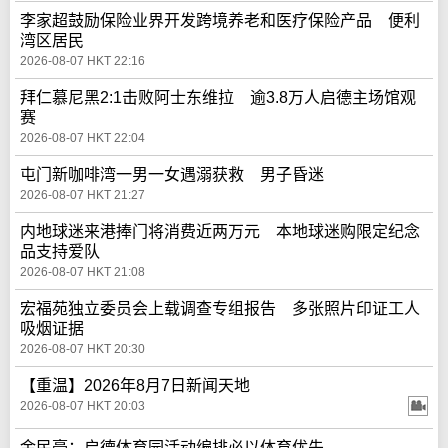
李家超鼓励保险业界开发跨境养老和医疗保险产品 便利
湾区居民
2026-08-07 HKT 22:16
拜仁慕尼黑2:1击败阿士东维拉 逾3.8万人启德主场馆观
赛
2026-08-07 HKT 22:04
屯门新咖啡湾一男一女遇溺获救 男子昏迷
2026-08-07 HKT 21:27
内地球迷来港捧门将消费近两万元 本地球迷购限定纪念
品支持爱队
2026-08-07 HKT 21:08
宏福苑独立委员会上载调查专组报告 多张照片印证工人
吸烟证据
2026-08-07 HKT 20:30
【重温】2026年8月7日新闻天地
2026-08-07 HKT 20:03
金民豪：启德体育园活动编排必以体育优先