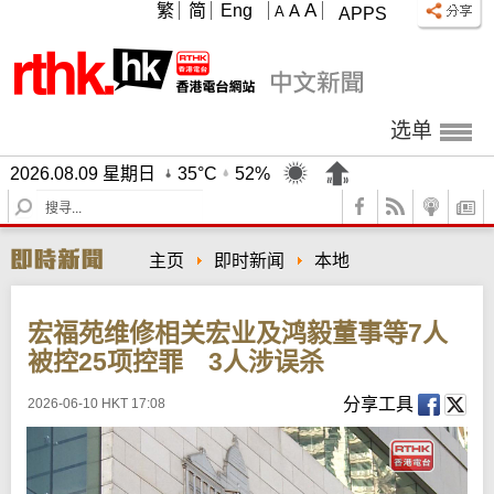
A
繁
简
Eng
A
A
APPS
选单
2026.08.09 星期日
35°C
52%
S
e
a
主页
即时新闻
本地
r
c
h
宏福苑维修相关宏业及鸿毅董事等7人
被控25项控罪 3人涉误杀
分享工具
2026-06-10 HKT 17:08