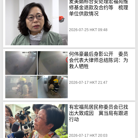
麦美娟称合安处理宏福苑维
修基金退款及合约等 梳理
单位供款情况
2026-07-25 HKT 09:48
何伟豪最后身影公开 委员
会代表大律师总结陈词：为
救人牺牲
2026-07-17 HKT 21:47
有宏福苑居民称委员会已找
出大致成因 冀当局有跟进
行动
2026-07-17 HKT 20:03