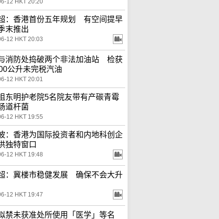
06-12 HKT 20:20
超：香港首份五年规划 有空间提早
季末推出
06-12 HKT 20:03
与消防处捣破两个非法加油站 检获
200公升未完税汽油
06-12 HKT 20:01
咀东明护老院5名院友带有产碳青霉
肠道杆菌
06-12 HKT 19:55
波：香港为国际投资者和内地科创企
供独特窗口
06-12 HKT 19:48
超：冀楼市稳健发展 确保不会大升
06-12 HKT 19:47
拟禁未获准处所使用「医学」等名