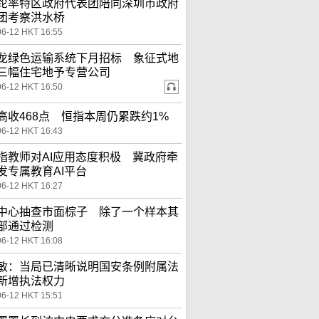
纶率特区政府代表团陪同深圳市政府
团考察洪水桥
06-12 HKT 16:55
龙绿色运输系统下月招标 象征式地
三幅住宅地予专营公司
06-12 HKT 16:50
高收468点 恒指本周仍累跌约1%
06-12 HKT 16:43
指教师对AI应用态度积极 冀政府牵
发专属教育AI平台
06-12 HKT 16:27
中心抽查市面棕子 除了一个样本其
部通过检测
06-12 HKT 16:08
敏：当局已清晰说明国安条例附属法
新增执法权力
06-12 HKT 15:51