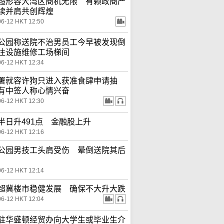
超形容大湾区商机无限 有赖政商产
续并肩共创辉煌
06-12 HKT 12:50
公园称送院不治男员工今早被发现倒
往设施维修工场梯间
06-12 HKT 12:34
署就容许狗只进入获准食肆申请抽
有中签人称心情兴奋
06-12 HKT 12:30
半日升491点 金融股上升
06-12 HKT 12:16
公园男技工头肩受伤 晕倒送院其后
06-12 HKT 12:14
超冀楼市稳健发展 确保不大升大跌
06-12 HKT 12:04
驻华盛顿经贸办向大学生或毕业生介