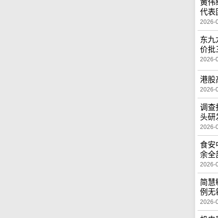
黄伟
代表
2026-
东九
价批
2026-
港股
2026-
调查
头研
2026-
食安
余全
2026-
简慧
例无
2026-