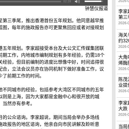
2026-
02:28
钟慧仪报道
李家
第三
至第三季尾，推出香港首份五年规划。他同意越早推
2026-
蓝图，每年的施政报告亦可更聚焦回应或者对接规划
海关
约3
2026-
港五年规划。李家超接受本台及大公文汇传媒集团联
前期工作，内地城市编制规划有多年经验，仍需18个
大角
关经验，但目前编制的进度比想像中好，时间追得很
烯酶
配合，立法会议员亦在协同机制下做好准备工作，议
2026-
少了前期工作的时间。
陈茂
业提
地不同城市的经验，包括参考大湾区不同城市的五年
2026-
似则是上海，因为大家都是金融中心和很开放的城
李家
，当然亦有参考。
大跌
2026-
月的公众谘询。李家超说，期间当局会举办多场线
施政报告的地区谘询，他亲自向市民讲解及聆听意
当局