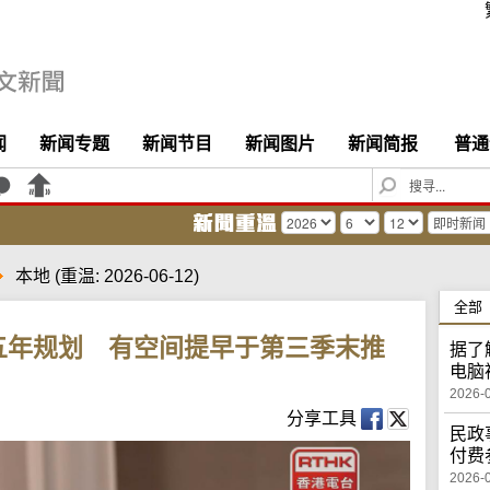
闻
新闻专题
新闻节目
新闻图片
新闻简报
普通
S
e
a
r
c
本地
(重温: 2026-06-12)
h
全部
五年规划 有空间提早于第三季末推
据了
电脑
2026-
分享工具
民政
付费
2026-