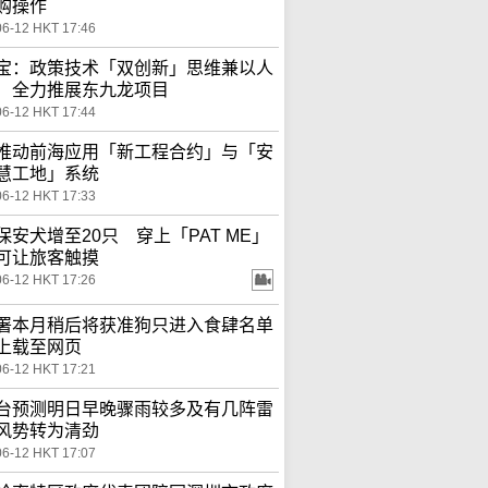
购操作
06-12 HKT 17:46
宝：政策技术「双创新」思维兼以人
 全力推展东九龙项目
06-12 HKT 17:44
推动前海应用「新工程合约」与「安
慧工地」系统
06-12 HKT 17:33
保安犬增至20只 穿上「PAT ME」
可让旅客触摸
06-12 HKT 17:26
署本月稍后将获准狗只进入食肆名单
上载至网页
06-12 HKT 17:21
台预测明日早晚骤雨较多及有几阵雷
风势转为清劲
06-12 HKT 17:07