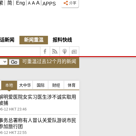
A
繁
简
Eng
A
A
APPS
话新闻
新闻重温
报料快线
可重温过去12个月的新闻
本地
大中华
国际
财经
体育
解明爱医院女实习医生涉不诚实取用
被捕
06-12 HKT 23:46
事务总署称有人冒认关爱队游说市民
参加旅行团
06-12 HKT 22:55