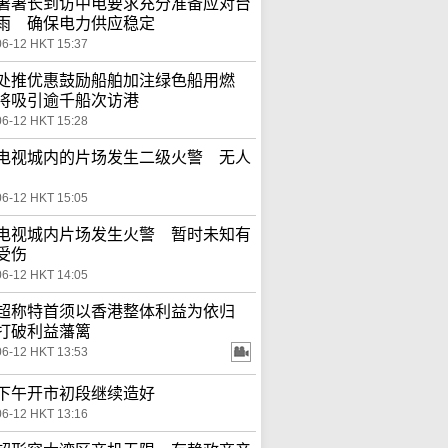
署署长到访中电要求充分准备应对台
雨 确保电力供应稳定
06-12 HKT 15:37
处推优惠鼓励船舶加注绿色船用燃
将吸引逾千船次访港
06-12 HKT 15:28
电视城内的片场发生二级火警 无人
06-12 HKT 15:05
电视城内片场发生火警 暂时未知有
受伤
06-12 HKT 14:05
超称特首须以香港整体利益为依归
打破利益藩篱
06-12 HKT 13:53
下午开市初段继续造好
06-12 HKT 13:16