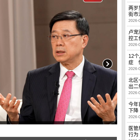
两岁
街市
2026-
卢宠
控工
2026-
12
症 
2026-
北区
出二
2026-
今年
下降
2026-
医管
行为