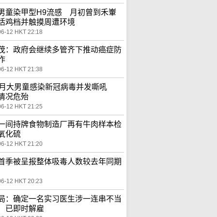
男童染甲型H9流感 月初曾到禾輋
活鸡档并触摸周遭环境
06-12 HKT 22:18
茂：政府会继续多管齐下推动癌症防
作
06-12 HKT 21:38
个月大男童感染新冠病毒并发嘶吼
情况危殆
06-12 HKT 21:25
一间持牌食物制造厂再有牛肉样本检
氧化硫
06-12 HKT 21:20
首季被呈报整体吸毒人数较去年同期
06-12 HKT 20:23
局：确定一名实习医生涉一连串不当
 已即时解雇