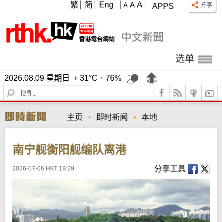
A
繁
简
Eng
A
A
APPS
选单
2026.08.09 星期日
31°C
76%
S
e
a
主页
即时新闻
本地
r
c
h
南宁舰衡阳舰编队离港
分享工具
2026-07-06 HKT 19:29