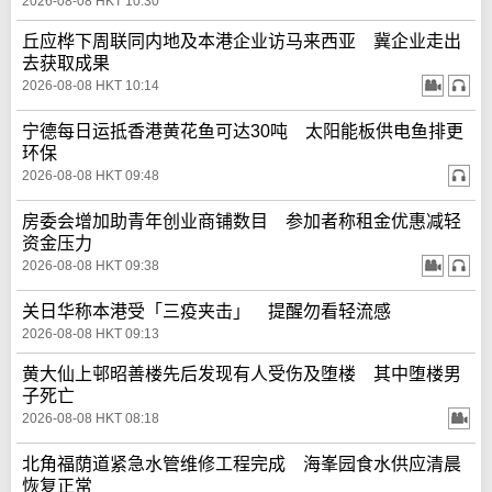
2026-08-08 HKT 10:30
丘应桦下周联同内地及本港企业访马来西亚 冀企业走出
去获取成果
2026-08-08 HKT 10:14
宁德每日运抵香港黄花鱼可达30吨 太阳能板供电鱼排更
环保
2026-08-08 HKT 09:48
房委会增加助青年创业商铺数目 参加者称租金优惠减轻
资金压力
2026-08-08 HKT 09:38
关日华称本港受「三疫夹击」 提醒勿看轻流感
2026-08-08 HKT 09:13
黄大仙上邨昭善楼先后发现有人受伤及堕楼 其中堕楼男
子死亡
2026-08-08 HKT 08:18
北角福荫道紧急水管维修工程完成 海峯园食水供应清晨
恢复正常