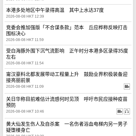
本港多处地区中午录得高温 其中上水达37度
2026-08-08 HKT 12:39
竞委会推加强版「不合谋条款」范本 丘应桦称反映打击
围标决心
2026-08-08 HKT 11:59
受白海豚外围下沉气流影响 正午时分本港多区录得35度
左右
2026-08-08 HKT 11:54
甯汉豪料北都发展带动工程量上升 鼓励业界积极装备迎
接亮丽前景
2026-08-08 HKT 11:09
关日华称目前难估计流感何时见顶 呼吁市民应接种疫苗
预防
2026-08-08 HKT 10:46
黄大仙发生伤人及自杀案 一名伤者浴血电梯内另一男子
疑堕楼身亡