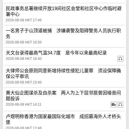
民政事务总署继续开放19间社区会堂和社区中心作临时避
暑中心
2026-08-08 HKT 17:46
一名男子于山顶道被捕 涉嫌袭警及阻碍警务人员执行职
务
2026-08-08 HKT 16:50
天文台录得最高气温34.7度 是今年以来最高纪录
2026-08-08 HKT 16:40
大律师公会原则同意新增持续性侵犯儿童罪 须设保障确
保公平审讯
2026-08-08 HKT 15:40
黄大仙企图谋杀及自杀案 两人为上下层邻居曾因噪音问
题投诉
2026-08-08 HKT 14:11
卢煜明称香港为国家最国际化城市 成招募海外人才桥头
堡
2026-08-08 HKT 12:48