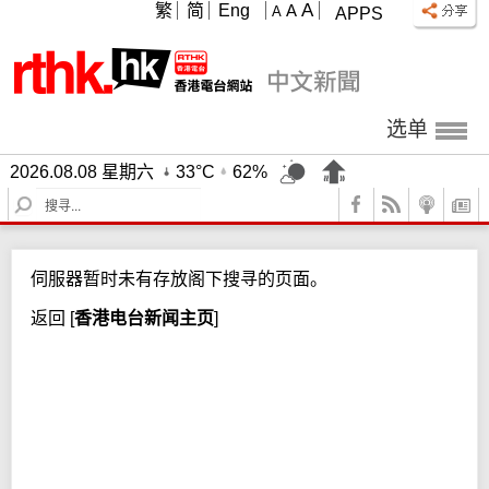
A
繁
简
Eng
A
A
APPS
选单
2026.08.08 星期六
33°C
62%
S
e
a
r
伺服器暂时未有存放阁下搜寻的页面。
c
h
返回
[
香港电台新闻主页
]