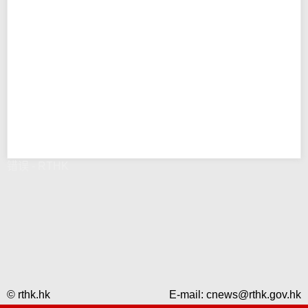
错误 - RTHK
© rthk.hk
E-mail:
cnews@rthk.gov.hk