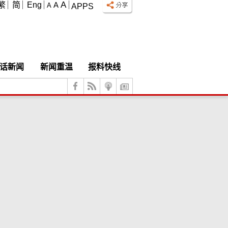
A
繁
简
Eng
A
A
APPS
话新闻
新闻重温
报料快线