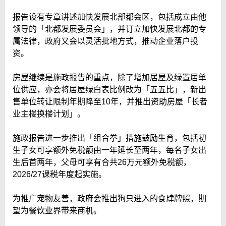
报告设有专章讲述加快发展北部都会区，包括成立由他
领导的「北都发展委员会」，并订立加快发展北都的专
属法律，政府又会以灵活批地方式，推动企业落户投
资。
房屋继续是施政报告的重点，除了增加居屋及绿置居单
位供应，亦会将居屋绿白表比例改为「五五比」，新出
售单位转让限制年期降至10年，并推出资助房屋「长者
业主楼换楼计划」。
施政报告进一步推出「组合拳」措施鼓励生育，包括初
生子女可享额外免税额由一年延长至两年，每名子女出
生后首两年，父母可享有合共26万元额外免税额，
2026/27课税年度起实施。
为推广宠物友善，政府会推出狗只进入的食肆牌照，期
望为餐饮业界带来商机。