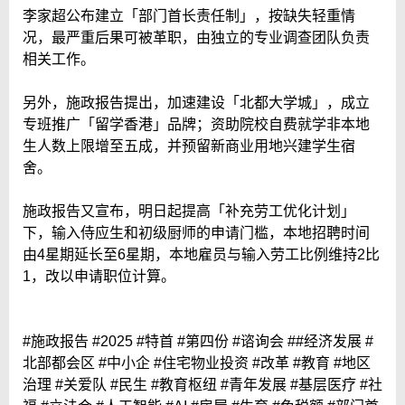
李家超公布建立「部门首长责任制」，按缺失轻重情
况，最严重后果可被革职，由独立的专业调查团队负责
相关工作。
另外，施政报告提出，加速建设「北都大学城」，成立
专班推广「留学香港」品牌；资助院校自费就学非本地
生人数上限增至五成，并预留新商业用地兴建学生宿
舍。
施政报告又宣布，明日起提高「补充劳工优化计划」
下，输入侍应生和初级厨师的申请门槛，本地招聘时间
由4星期延长至6星期，本地雇员与输入劳工比例维持2比
1，改以申请职位计算。
#施政报告 #2025 #特首 #第四份 #谘询会 ##经济发展 #
北部都会区 #中小企 #住宅物业投资 #改革 #教育 #地区
治理 #关爱队 #民生 #教育枢纽 #青年发展 #基层医疗 #社