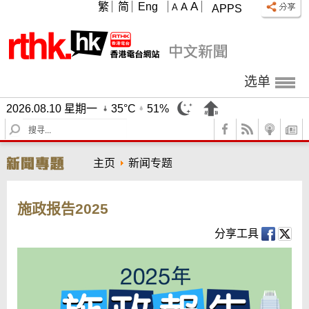
A
繁
简
Eng
A
A
APPS
选单
2026.08.10 星期一
35°C
51%
S
e
a
主页
新闻专题
r
c
h
施政报告2025
分享工具