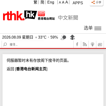
A
繁
简
Eng
A
A
APPS
选单
2026.08.09 星期日
33°C
59%
S
e
a
r
伺服器暂时未有存放阁下搜寻的页面。
c
h
返回
[
香港电台新闻主页
]