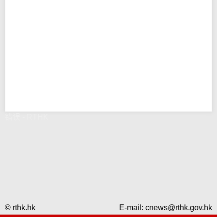
错误 - RTHK
© rthk.hk
E-mail:
cnews@rthk.gov.hk