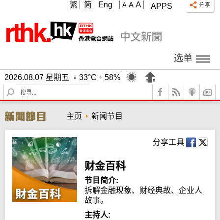
A
繁
简
Eng
A
A
APPS
选单
2026.08.07 星期五
33°C
58%
S
e
a
主页
新闻节目
r
c
h
分享工具
财金百科
节目简介:
拆解金融现象、财经典故、企业人
故事。
主持人: