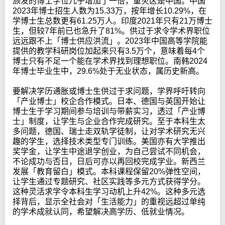
颁发的博士学位几乎增加了一倍，重灾区是中国。中国
2023年博士招生人数为15.33万，按年增长10.29%，在
学博士生总数更有61.25万人。印度2021年只有21万博士
生，但较7年前已也急升了81%。供过于求令学术界职位
远远跟不上「博士供应洪流」。2023年中国高等学院能
提供的教学科研岗位加起来只有3.5万个，意味着每4个
博士只有不足一个能在学术界找到理想职位。南韩2024
年博士毕业生中，29.6%处于无业状态，属历史新高。
要解决学历通胀或博士生供过于求问题，学界呼吁转向
「产业博士」校企合作模式。日本、德国与英国开始让
博士生于学习期间参与培训与带薪实习，透过「产业博
士」制度，让学生与企业合作完成研究。至于本科生太
多问题，德国、瑞士走双轨学徒制，让对学术研究无兴
趣的学生，选择技术类型专门训练。美国亦有大学推出
奖学金，让学生中途退学创业，为自己尝试不同机会，
不论成功与否日，日后可亦以再回校完成学业。新西兰
发展「教育留白」模式。本科课程保留20%弹性空间，
让学生通过专题研究、社区实践等多元方式获得学分。
这种灵活求学令本科生学习动机上升42%。这种多元选
择背后，显示全社会对「生活能力」的重视远超过单纯
的学术成就认同，希望解决高学历、低就业情况。