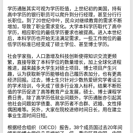
学历通胀其实可视为学历贬值，上世纪初的美国，持有
高中学历的银行职员可以爬升到分行经理，甚至分行行
长职位。到了20世纪中叶，民众对继续教育的需求不断
增加，导致了职业需求变化。大学本科学历取代了高中
学历，相应职位的最低学历要求也被提高。进入本世纪
后，本科学历也开始无法满足需求，一些工作岗位的最
低学历标准已经变成了硕士学位、甚至博士学历。
社会学家指，人口激增及科技创新使得知识交流更频
繁，直接导致了本科学位的数量增长，加上全球化进程
推进，越来越多大学生对硕士项目、博士项目产生兴
趣，认为获取新学历能够给自己履历表加分，也有更高
经济回报。过去，博士生只针对少数热爱研究学者设立
的学术培训，今天成了很多行业准入标杆。结果不断贬
值的学历促进了高等教育产业发展，硕士、博士课程学
费日贵，除了高学历低就业问题外，学历通胀亦引起其
他社会问题如学债重、高学历者不合群、迟婚、女性择
偶困难等。另外，大家在院校进修时间日长，用在建立
事业生涯时间日短。
根据经合组织（OECD）报告，38个成员国过去20年间