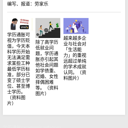
编写、报道：劳家乐
学历通胀可
越来越多企
视为学历贬
除了高学历
业与社会对
值，今天本
低就业问
「生活能
科学历开始
题，学历通
力」的重视
无法满足需
胀亦引起其
远超过单纯
求某些工种
他社会问题
的学术成就
最低学历标
如学债重、
认同。（资
准，部分已
迟婚、女性
料图片）
变了硕士学
择偶困难
位、甚至博
等。（资料
士学历。
图片）
（资料图
片）
学历通胀(academic inflation)