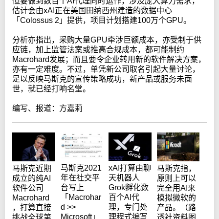
但要做到数百个AI代理同时运作，涉及庞大算力需求，
估计会由xAI正在美国田纳西州建造的数据中心
「Colossus 2」提供，项目计划搭建100万个GPU。
分析亦指出，采购大量GPU牵涉巨额成本，亦受制于供
应链，加上监管法案或推高合规成本，都可能制约
Macrohard发展；而且要令企业转用新的软件解决方案，
亦有一定难度。不过，单凭新公司取名引起大量讨论，
足以反映马斯克的宣传策略成功，新产品或服务未面
世，就已经打响名堂。
编写、报道：方嘉莉
马斯克2021
xAI打算由聊
马斯克近期
马斯克指，
年在社交平
天机器人
成立的纯AI
原则上可以
台写上
Grok孵化数
软件公司
完全用AI来
「Macrohar
百个AI代
Macrohard
模拟微软的
d >>
理，专门处
，打算直接
产品。（路
Microsoft」
理程式编写
挑战全球第
透社资料图