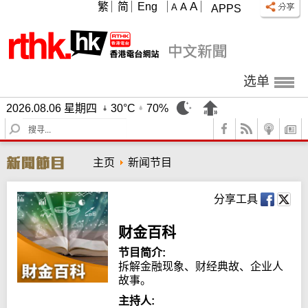
A
繁
简
Eng
A
A
APPS
选单
2026.08.06 星期四
30°C
70%
S
e
a
主页
新闻节目
r
c
h
分享工具
财金百科
节目简介:
拆解金融现象、财经典故、企业人
故事。
主持人: