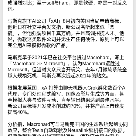
成强烈对比；至于soft与hard，即是软硬，亦是一对反义
词。
马斯克旗下AI公司「xAI」8月初向美国当局申请商标，
他近日在社交平台发文指，新公司名听起来似「恶
搞」，但他强调项目千真万确，并且高调招揽人才。他
说，微软这类软件公司并无生产任何硬件，原则上可以
完全用AI来模拟微软的产品。
马斯克早于2021年已在社交平台提过Macrohard，写上
「Macrohard >> Microsoft」，认为Macrohard远胜过
Microsoft，但当时大众只当开玩笑。去年7月微软系统全
球大规模死机，马斯克再次提起2021年的贴文。
根据发展蓝图，xAI打算由聊天机器人Grok孵化数百个AI
代理，专门处理程式编写、图像及影片生成等方面，甚
至模拟人类与软件互动，直至输出结果达到最佳水平。
新公司目标将开发成本削减约70%，并将产品上市速度
提高40%。
分析指，Macrohard可与马斯克王国的生态系统起到协同
效应，整合Tesla自动驾驶及Neuralink脑机接口的数据。