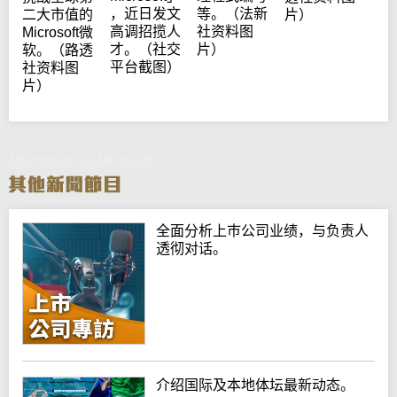
，近日发文
等。（法新
二大市值的
片）
高调招揽人
社资料图
Microsoft微
才。（社交
片）
软。（路透
平台截图）
社资料图
片）
Macrohard vs Microsoft
全面分析上巿公司业绩，与负责人
透彻对话。
介绍国际及本地体坛最新动态。