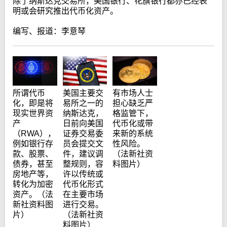
除了纳斯达克交易所，美国银行、花旗银行都亦已经表
明或会研究推出代币化资产。
编写、报道：李意琴
所谓代币
美国主要交
有市场人士
化，即是将
易所之一的
担心缺乏严
现实世界资
纳斯达克，
格监管下，
产
日前向美国
代币化或带
（RWA），
证券交易委
来新的系统
例如银行存
员会提交文
性风险。
款、股票、
件，建议调
（法新社资
债券，甚至
整规则，容
料图片）
房地产等，
许以传统或
转化为加密
代币化形式
资产。（法
在主要市场
新社资料图
进行交易。
片）
（法新社资
料图片）