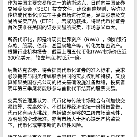
作为美国主要交易所之一的纳斯达克，日前向美国证券
交易委员会（SEC）提交文件，建议调整规则，容许以
传统或代币化形式在主要市场进行交易，涵盖股票及交
易所买卖产品（ETP）。若成功获批，将是代币化证券
首次获准在美国的证券交易所买卖，市场意义重大。
所谓代币化，即是将现实世界资产（RWA），例如银行
存款、股票、债券，甚至房地产等，转化为加密资产。
根据行业机构报告，截至上周五代币化RWA市场价值近
300亿美元，较去年底增加近一倍。
纳斯达克表示，将会提高代币化证券的准入标准，要求
必须拥有与同类传统股票相同的实质权利和特权，又预
算如果美国存托公司的相关基础设施准备就绪，投资者
明年第三季尾将能够参与首批代币结算的股票交易。
交易所管理层认为，代币化与传统市场融合有利加快交
易结算、提高效率。不过世界经济论坛一份报告警告，
代币化有两大挑战，包括缺乏足够的二级市场流动性，
及明确的全球标准。亦有市场人士担心缺乏严格监管
下，代币化或带来新的系统性风险。