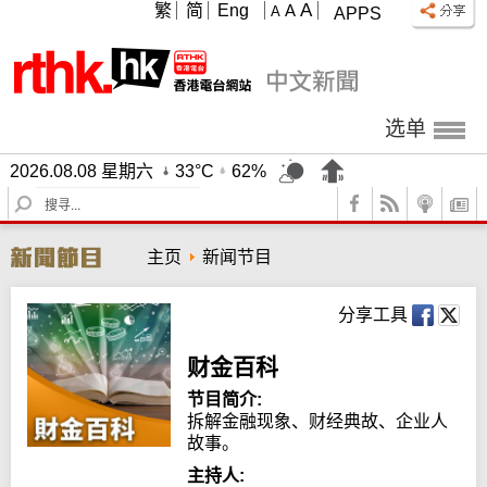
A
繁
简
Eng
A
A
APPS
选单
2026.08.08 星期六
33°C
62%
S
e
a
主页
新闻节目
r
c
h
分享工具
财金百科
节目简介:
拆解金融现象、财经典故、企业人
故事。
主持人: