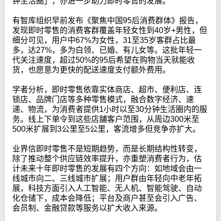
钟生活圈」，亦进一步助力即时零售的发展。
有智库组织早前发布《聚焦中国95后消费群体》报告，
发现即时零售的消费客群覆盖年轻女性到40岁+男性，但
细分可见，用户中67%为女性，31至35岁客群占比最
多，达27%，多为白领、已婚、有儿女等。这批年轻一
代关注速度，超过50%的95后希望在购物当天就能收
货，也愿意为更快的配送速度支付额外费用。
学者分析，即时零售依靠实体商店、超市、便利店、连
锁店、品牌门店等多种零售模式，融合数字经济、速
递、物流，为消费者提供1小时以至30分钟生活圈内的服
务。线上下单令到这些店舗客户范围，从周边300米至
500米扩展到3公里至5公里，客流增多但竞争亦扩大。
业界信即时零售不是短期趋势，而是长期结构性转变，
除了推动整个供应链效率提升，亦重塑消费者行为，估
计未来十年即时零售的发展有四个方向：如地域会由一
线城市向二、三线城市扩展；用户群由年轻向中老年拓
展，科技方面引入人工智能、无人机、智能驾驶、自动
化仓储下，成本会降低；平台及商户甚至会引入广告、
会员制、金融贷款等服务以扩大收入来源。