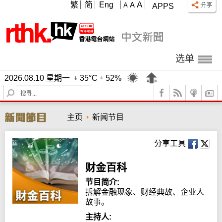
A
繁
简
Eng
A
A
APPS
选单
2026.08.10 星期一
35°C
52%
S
e
a
主页
新闻节目
r
c
h
分享工具
财金百科
节目简介:
拆解金融现象、财经典故、企业人
故事。
主持人: