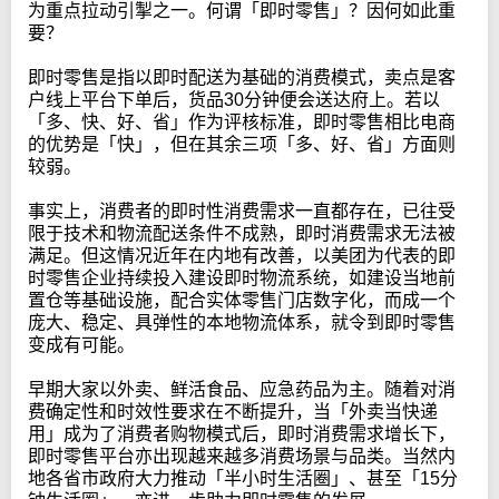
为重点拉动引掣之一。何谓「即时零售」？因何如此重
要？
即时零售是指以即时配送为基础的消费模式，卖点是客
户线上平台下单后，货品30分钟便会送达府上。若以
「多、快、好、省」作为评核标准，即时零售相比电商
的优势是「快」，但在其余三项「多、好、省」方面则
较弱。
事实上，消费者的即时性消费需求一直都存在，已往受
限于技术和物流配送条件不成熟，即时消费需求无法被
满足。但这情况近年在内地有改善，以美团为代表的即
时零售企业持续投入建设即时物流系统，如建设当地前
置仓等基础设施，配合实体零售门店数字化，而成一个
庞大、稳定、具弹性的本地物流体系，就令到即时零售
变成有可能。
早期大家以外卖、鲜活食品、应急药品为主。随着对消
费确定性和时效性要求在不断提升，当「外卖当快递
用」成为了消费者购物模式后，即时消费需求增长下，
即时零售平台亦出现越来越多消费场景与品类。当然内
地各省市政府大力推动「半小时生活圈」、甚至「15分