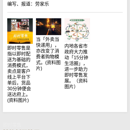
编写、报道：劳家乐
当「外卖当
快递用」，
内地各省市
即时零售是
亦改变了消
政府大力推
指以即时配
费者购物模
动「15分钟
送为基础的
式。(资料图
生活圈」，
消费模式，
片)
进一步助力
卖点是客户
即时零售发
线上平台下
展。（资料
单后，货品
图片）
30分钟便会
送达府上。
(资料图片)
即时零售