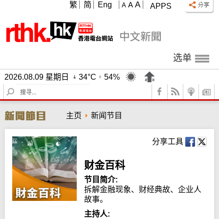
A
繁
简
Eng
A
A
APPS
选单
2026.08.09 星期日
34°C
54%
S
e
a
主页
新闻节目
r
c
h
分享工具
财金百科
节目简介:
拆解金融现象、财经典故、企业人
故事。
主持人: