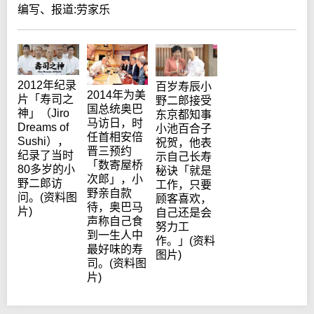
编写、报道:劳家乐
2012年纪录
百岁寿辰小
2014年为美
片「寿司之
野二郎接受
国总统奥巴
神」（Jiro
东京都知事
马访日，时
Dreams of
小池百合子
任首相安倍
Sushi），
祝贺，他表
晋三预约
纪录了当时
示自己长寿
「数寄屋桥
80多岁的小
秘诀「就是
次郎」，小
野二郎访
工作，只要
野亲自款
问。(资料图
顾客喜欢，
待，奥巴马
片)
自己还是会
声称自己食
努力工
到一生人中
作。」(资料
最好味的寿
图片)
司。(资料图
片)