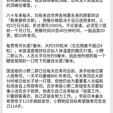
到完美的程度，我会继续攀爬顶峰，但从没人知道真正
的顶峰在哪里。」
六十年来每天，均有来自世界各地慕名来的顾客到访
「数寄屋桥次郎」，用餐价格取决于当日选用食材，人
均3万日元起，折合港币1500元。不论是谁，必须至少提
前一个月订位，用餐时间20至40分钟时间，一般品尝20
贯，即20件寿司。
每贯寿司长度7厘米、大约330粒米（左右相差不超过4
粒），米饭温度维持在近似人体温度的摄氏37度。小野
二郎认为，人舌头平均长约9厘米，因此他所捏的每一个
醋饭是刚好一口吃下的最佳长度7厘米。
国宝级的小野二郎已往每天在寿司台前，亲手给每位客
人捏寿司，一天平均要做800 件寿司。今天寿司店大部
分时候交给长子祯一打理，但他仍会为重要客人光临和
包场亲自上阵捏寿司。百岁寿辰小野二郎接受东京都知
事小池百合子祝贺，他表示自己长寿秘诀「就是工作，
只要顾客喜欢，自己还是会努力工作。」早前日本最长
寿男性于113岁高龄逝世，小野制定目标希望做寿司至自
己114岁。