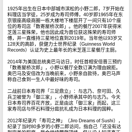
1925年出生在日本中部城市滨松的小野二郎，7岁开始在
料理店当学徒，25岁成为寿司师傅，40岁即1965年在东
京银座高级商圈一栋大楼地下楼层开了一间只有10个座
位的寿司店「数寄屋桥次郎」。他的餐厅2007年获得米
芝莲三星殊荣，他也因此成为首位获这殊荣的寿司师
傅，并一直维持三星地位直到2019年。当年他以93岁又
128天的高龄，获健力士世界纪录（Guinness World
Records）认证为史上最年长的米芝莲三星餐厅主厨。
2014年为美国总统奥巴马访日，时任首相安倍晋三预约
「数寄屋桥次郎」，小野以餐厅全数订满为理由婉拒。
奥巴马及安倍改为当晚前来，小野亲自款待，奥巴马声
称自己食到一生人中最好味的寿司。
二战前日本寿司界「三足鼎立」：与志乃、奈可田、久
兵卫被誉为「御三家」，小野师承其中的与志乃。今天
日本寿司界百花齐放，正是由这「御三家」而起，这三
家寿司店与怀石料理分庭抗礼成为日本料理的国粹。
2012年纪录片「寿司之神」（Jiro Dreams of Sushi），
纪录了当时80多岁的小野二郎访问，指自己「还没有达