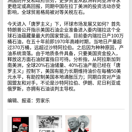
洲国防开支和政府债务，更多资金从欧洲转向亚洲寻求
更稳定或高回报，同期中国在拉丁美洲的投资活动亦受
影响，全球贸易格局被对等关税左右。
今天进入「唐罗主义」下，环球市场发展又如何？首先
特朗普公开指示美国石油企业准备进入委内瑞拉这个全
球石油蕴藏量最大的国家营运。目前委内瑞拉日产100万
桶石油，在五十年前即1970年高峰时期，当地日产量超
过370万桶，远超过沙特阿拉伯。之后因为种种原因，产
油系统滑落。由于地质条件具备，只要美国资金投入，
释放这方面石油财富指日可待。分析指，从阿拉斯加到
南美洲，全球20%石油储量、40%石油产能已经在「唐
罗主义」控制下，美国有能力长期维持油价在每桶50美
元水平，有助控制美国本地通胀压力；同期白宫对产油
国盟友和对手，不论是沙特阿拉伯、伊朗、尼日利亚或
俄罗斯，亦拥有石油谈判主导权。
编辑、报道：劳家乐