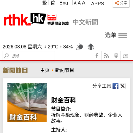
A
繁
简
Eng
A
A
APPS
选单
2026.08.08 星期六
29°C
84%
S
e
a
主页
新闻节目
r
c
h
分享工具
财金百科
节目简介:
拆解金融现象、财经典故、企业人
故事。
主持人: