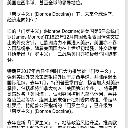
美国在西半球、甚至全球的领导地位。
「唐罗主义」(Donroe Doctrine)」下，未来全球油产、
经济走向如何？
旧的「门罗主义」(Monroe Doctrine)是美国第5任总统门
罗(James Monroe)在1823年12月向国会发表国情咨文提
出的外交方针，让欧洲势力不再进入美洲，美国亦不卷
入国际纷争，随着美国国力在上世纪初增强，外交政策
开始走出「门罗主义」，二战后美国亦积极参与国际事
务。
特朗普2017年首任任期时已大力推崇赞「门罗主义」，
强调美国外交政策是拒绝外国干涉西半球，并陆续退出
国际组织。去年1月，特朗普重掌白宫，扬言加大对美洲
掌控，包括想将加拿大纳入「美国第51个州」、将墨西
哥湾改名「美国湾」、试图夺回控制巴拿马运河、吞并
格陵兰岛等等。连同上周末强行控制委内瑞拉、带走马
杜罗后，特朗普公开指新的「门罗主义」，已升级为
「唐罗主义」(Donroe Doctrine)。
去年在新「门罗主义」下，地缘政治风险升温，推高欧