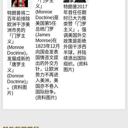
「门罗主
义」
特朗普2017
(Monroe
年首任任期
特朗普将二
Doctrine)是
时已大力推
百年前排除
美国第5任
崇赞「门罗
欧洲干涉美
总统门罗
主义」，强
洲市务的
(James
调美国外交
「门罗主
Monroe)在
政策是拒绝
义」
1823年12月
外国干涉西
(Monroe
向国会发表
半球，并陆
Doctrine)，
国情咨文提
续退出国际
发展成新的
出的外交方
组织。(资料
「唐罗主
针，让欧洲
图片)
义」
势力不再进
(Donroe
入美洲，美
Doctrine)」
国亦不卷入
。(资料图
国际纷争。
片)
(资料图片)
「唐罗主义」(Donroe Doctrine)