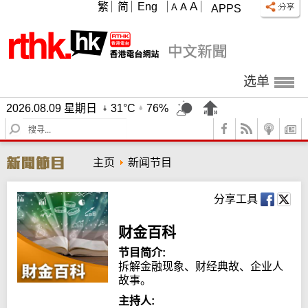
A
繁
简
Eng
A
A
APPS
选单
2026.08.09 星期日
31°C
76%
S
e
a
主页
新闻节目
r
c
h
分享工具
财金百科
节目简介:
拆解金融现象、财经典故、企业人
故事。
主持人: