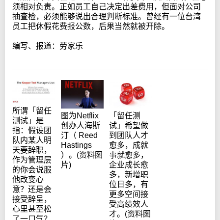
须相对负责。正如员工自己决定出差费用，但面对公司
抽查检，必须能够说出合理判断标准。曾经有一位台湾
员工把休假花费报公数，后果当然就被开除。
编写、报道：劳家乐
所谓「留任
「留任测
图为Netflix
测试」是
试」希望做
创办人海斯
指：假设团
到团队人才
汀（ Reed
队内某人明
愈多，成就
Hastings
天要辞职，
事就愈多，
）。(资料图
作为管理层
企业成长愈
片)
的你会说服
多，新增职
他改变心
位日多，有
意？还是会
更多空间接
接受辞呈，
受高绩效人
心里甚至松
才。(资料图
了一口气？