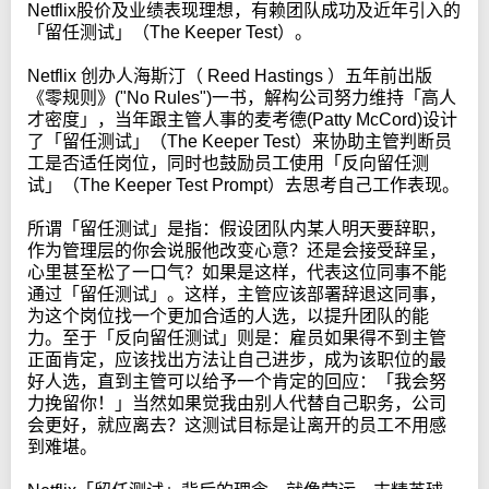
Netflix股价及业绩表现理想，有赖团队成功及近年引入的
「留任测试」（The Keeper Test）。
Netflix 创办人海斯汀（ Reed Hastings ）五年前出版
《零规则》("No Rules")一书，解构公司努力维持「高人
才密度」，当年跟主管人事的麦考德(Patty McCord)设计
了「留任测试」（The Keeper Test）来协助主管判断员
工是否适任岗位，同时也鼓励员工使用「反向留任测
试」（The Keeper Test Prompt）去思考自己工作表现。
所谓「留任测试」是指：假设团队内某人明天要辞职，
作为管理层的你会说服他改变心意？还是会接受辞呈，
心里甚至松了一口气？如果是这样，代表这位同事不能
通过「留任测试」。这样，主管应该部署辞退这同事，
为这个岗位找一个更加合适的人选，以提升团队的能
力。至于「反向留任测试」则是：雇员如果得不到主管
正面肯定，应该找出方法让自己进步，成为该职位的最
好人选，直到主管可以给予一个肯定的回应：「我会努
力挽留你！」当然如果觉我由别人代替自己职务，公司
会更好，就应离去？这测试目标是让离开的员工不用感
到难堪。