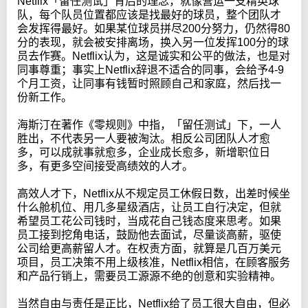
Netflix「留任测试」背后的理念，就像营运一支精英球
队，每个队员位置都应该是找最好的球员，整个团队才
会发挥得最好。如果某位球员拼尽200分努力，仍然得80
分的表现，就会被安排离场，换入另一位发挥100分的球
员去作赛。Netflix认为，这是诚实和公平的做法，也是对
同事尊重；事实上Netflix辞退不适合的同事，会给予4-9
个月工资，让同事有钱暂时照顾自己和家庭，然后找一
份新工作。
海斯汀在著作《零规则》中指，「留任测试」下，一人
胜出，不代表另一人要被淘汰。相反公司团队人才愈
多，可以成就事就愈多，企业成长愈多，新增职位日
多，有更多空间接受高绩效的人才。
高效人才下，Netflix从不规定员工休假日数，出差时候坐
什么舱机位、用几多星级酒店，让员工自行决定，但就
希望员工花公司钱时，当成花自己钱态度来思考。如果
员工接到挖角电话，鼓励他去面试，尽量谈高薪，驱使
公司给更高薪留人才。在权责方面，就算是几百万美元
项目，员工决策不用上级核准，Netflix相信，在顾客服务
和产品行销上，需要员工源源不绝的创意和实验精神。
当然自由与责任是正比，Netflix给了员工很大自由，但必